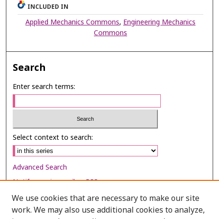
INCLUDED IN
Applied Mechanics Commons
,
Engineering Mechanics
Commons
Search
Enter search terms:
Select context to search:
Advanced Search
Notify me via email or
RSS
We use cookies that are necessary to make our site
Browse
work. We may also use additional cookies to analyze,