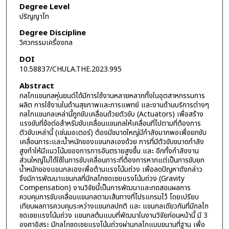
Degree Level
ปริญญาโท
Degree Discipline
วิศวกรรมเครื่องกล
DOI
10.58837/CHULA.THE.2023.995
Abstract
กลไกแขนกลหุ่นยนต์ได้มีการใช้งานหลายหลากทั้งในอุตสาหกรรมการ
ผลิต การใช้งานในด้านสุขภาพและการแพทย์ และงานด้านบริการต่างๆ
กลไกแขนกลเหล่านี้ถูกขับเคลื่อนด้วยตัวขับ (Actuators) เพื่อสร้าง
แรงขับที่ข้อต่อสำหรับขับเคลื่อนแขนกลให้เคลื่อนที่ไปตามที่ต้องการ
ตัวขับเหล่านี้ (เช่นมอเตอร์) ต้องมีขนาดใหญ่มีกำลังมากพอเพื่อยกขับ
เคลื่อนภาระและน้ำหนักของแขนกลเองด้วย การที่มีตัวขับขนาดกำลัง
สูงทำให้มีแนวโน้มของการการอันตรายสูงขึ้น และ อีกทั้งกำลังงาน
ส่วนใหญ่ไม่ได้ใช้ในการขับเคลื่อนภาระที่ต้องการหากแต่เป็นการขับยก
น้ำหนักของแขนกลเองเพื่อต้านแรงโน้มถ่วง เพื่อลดปัญหาดังกล่าว
จึงมีการพัฒนาแขนกลที่มีกลไกชดเชยแรงโน้มถ่วง (Gravity
Compensation) งานวิจัยนี้เป็นการพัฒนาและทดสอบผลการ
ควบคุมการขับเคลื่อนแขนกลตามเส้นทางที่โปรแกรมไว้ โดยเปรียบ
เทียบผลการควบคุมระหว่างแขนกลปกติ และ แขนกลเดียวกันที่มีกลไก
ชดเชยแรงโน้มถ่วง แขนกลต้นแบบที่พัฒนาในงานวิจัยก่อนหน้านี้ มี 3
องศาอิสระ มีกลไกชดเชยแรงโน้มถ่วงผ่านกลไกแบบขนานที่ฐาน เพื่อ