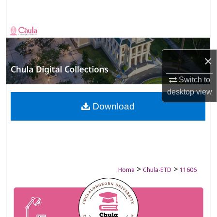
Search
Browse Collections
My Account
×
Switch to
About
desktop
view
Digital Commons Network™
Download
>
>
Home
Chula-ETD
11606