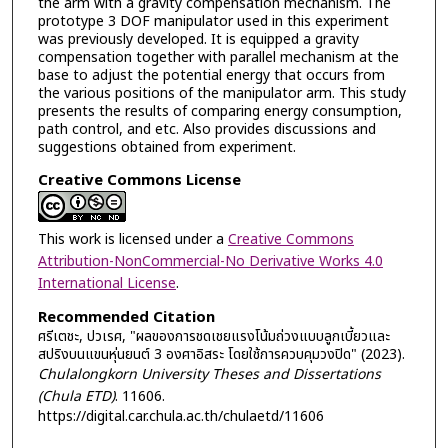
the arm with a gravity compensation mechanism. The
prototype 3 DOF manipulator used in this experiment
was previously developed. It is equipped a gravity
compensation together with parallel mechanism at the
base to adjust the potential energy that occurs from
the various positions of the manipulator arm. This study
presents the results of comparing energy consumption,
path control, and etc. Also provides discussions and
suggestions obtained from experiment.
Creative Commons License
This work is licensed under a
Creative Commons
Attribution-NonCommercial-No Derivative Works 4.0
International License
.
Recommended Citation
ศรีเตชะ, ปวเรศ, "ผลของการชดเชยแรงโน้มถ่วงแบบลูกเบี้ยวและ
สปริงบนแขนหุ่นยนต์ 3 องศาอิสระ โดยใช้การควบคุมวงปิด" (2023).
Chulalongkorn University Theses and Dissertations
(Chula ETD)
. 11606.
https://digital.car.chula.ac.th/chulaetd/11606