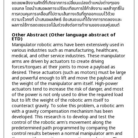
ชดเชยพลังงานศักดิ์ที่เกิดจากการเปลี่ยนแปลงตำแหน่งต่างๆของ
แขนกล โดยนำเสนอผลการเปรียบเทียบการใช้กำลังงาน ผลสำฤทธิ์ใน
การควบคุมการเคลื่อนที่ไปตามเส้นทางเดินที่ถูกออกแบบไว้ด้วย
ความเร็วคงที่ นำเสนอผลลัพธ์ ข้อเสนอแนะที่ได้จากการทดลองและ
ผลการใช้การชดเชยแรงโน้มถ่วงส่งต่อการทำงานของแขนหุ่นยนต์
Other Abstract (Other language abstract of
ETD)
Manipulator robotic arms have been extensively used in
various industries such as manufacturing, healthcare,
medical, and other service industries. These manipulator
arms are driven by actuators to create driving
forces/torques at their joints to move a payload as
desired. These actuators (such as motors) must be large
and powerful enough to lift and move the payload and
the weight of the manipulator arm itself. High-power
actuators tend to increase the risk of danger, and most
of the power is not only used to drive the required load
but to lift the weight of the robotic arm itself to
counteract gravity. To solve this problem, a robotic arm
with a gravity compensation mechanism has been
developed. This research is to develop and test the
control of the robotic arm's movement along the
predetermined path programmed by comparing the
control results between a normal manipulator arm and