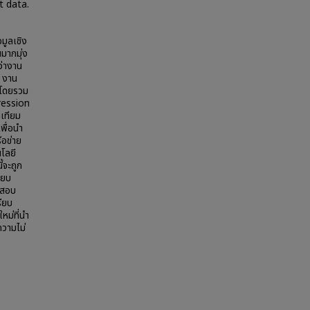
t data.
มูลเชิง
นมากมุ่ง
ว่างาน
ำ งาน
ม่โดยรวม
ression
เทียม
ื่อนำ
อข่าย
นโลยี
้จะถูก
ียบ
ดสอบ
รียบ
หม่ที่นำ
ความไม่