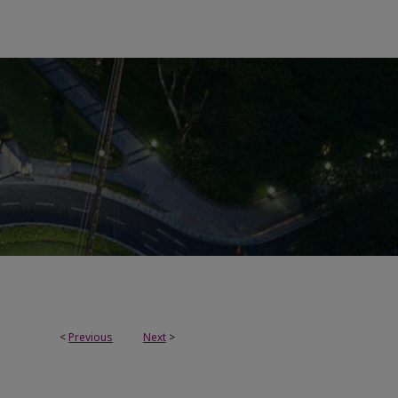
<
Previous
Next
>