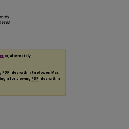
words
heses
er
or, alternately,
ng
PDF
files within Firefox on Mac
plugin for viewing
PDF
files within