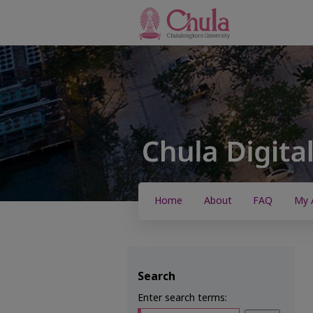
Home
About
FAQ
My 
Search
Enter search terms: