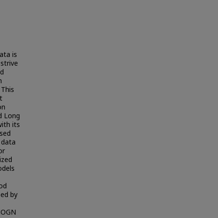
ata is
strive
nd
n
 This
t
on
nd Long
th its
osed
 data
or
ized
odels
od
sed by
SMOGN