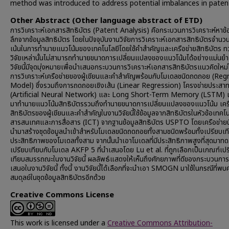
method was introduced to address potential imbalances in paten
Other Abstract (Other language abstract of ETD)
การวิเคราะห์เอกสารสิทธิบัตร (Patent Analysis) คือกระบวนการวิเคราะห์หาข้อ
ลึกจากข้อมูลสิทธิบัตร โดยในปัจจุบันงานวิจัยการวิเคราะห์เอกสารสิทธิบัตรจำนว
เน้นในการทำนายแนวโน้มของเทคโนโลยีโดยใช้คำสำคัญและเครือข่ายสิทธิบัตร ท
วิจัยเหล่านั้นไม่สามารถทำนายขนาดการเปลี่ยนแปลงของแนวโน้มได้อย่างแม่นย
วิจัยนี้มีจุดมุ่งหมายเพื่อนำเสนอกระบวนการวิเคราะห์เอกสารสิทธิบัตรแนวคิดให
การวิเคราะห์เครือข่ายของผู้เขียนและคำสำคัญพร้อมกับโมเดลชนิดถดถอย (Reg
Model) ซึ่งรวมถึงการถดถอยเชิงเส้น (Linear Regression) โครงข่ายประสาท
(Artificial Neural Network) และ Long Short-Term Memory (LSTM) เพ
มาทำนายแนวโน้มสิทธิบัตรรวมถึงทำนายขนาดการเปลี่ยนแปลงของแนวโน้ม เครื
สิทธิบัตรของผู้เขียนและคำสำคัญในงานวิจัยนี้ใช้ข้อมูลจากสิทธิบัตรในหัวข้อเทคโ
สารสนเทศและการสื่อสาร (ICT) จากฐานข้อมูลสิทธิบัตร USPTO โดยเครือข่ายนี
นำมาสร้างชุดข้อมูลนำเข้าสำหรับโมเดลขนิดถดถอยทั้งสามชนิดพร้อมทั้งเปรียบเท
ประสิทธิภาพของโมเดลทั้งสาม จากนั้นนำเอาโมเดลที่มีประสิทธิภาพสูงที่สุดมาท
เปรียบเทียบกับโมเดล AKFP 5 ที่นำเสนอโดย Lu et al. ที่ถูกเลือกเป็นเกณฑ์เป
เทียบสมรรถณะในงานวิจัยนี้ ผลลัพธ์แสดงให้เห็นถึงศักยภาพที่ดีของกระบวนการใ
เสนอในงานวิจัยนี้ ทั้งนี้ งานวิจัยนี้ได้เลือกที่จะนำเอา SMOGN มาใช้ในกรณีที่พบ
สมดุลย์ในชุดข้อมูลสิทธิบัตรอีกด้วย
Creative Commons License
This work is licensed under a
Creative Commons Attribution-