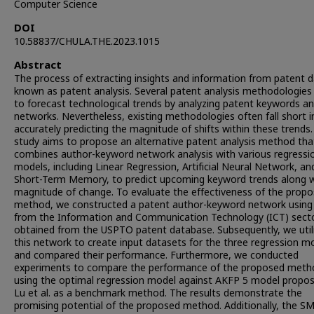
Computer Science
DOI
10.58837/CHULA.THE.2023.1015
Abstract
The process of extracting insights and information from patent d
known as patent analysis. Several patent analysis methodologies 
to forecast technological trends by analyzing patent keywords a
networks. Nevertheless, existing methodologies often fall short i
accurately predicting the magnitude of shifts within these trends.
study aims to propose an alternative patent analysis method tha
combines author-keyword network analysis with various regressi
models, including Linear Regression, Artificial Neural Network, a
Short-Term Memory, to predict upcoming keyword trends along wi
magnitude of change. To evaluate the effectiveness of the prop
method, we constructed a patent author-keyword network using
from the Information and Communication Technology (ICT) sect
obtained from the USPTO patent database. Subsequently, we util
this network to create input datasets for the three regression m
and compared their performance. Furthermore, we conducted
experiments to compare the performance of the proposed meth
using the optimal regression model against AKFP 5 model propo
Lu et al. as a benchmark method. The results demonstrate the
promising potential of the proposed method. Additionally, the 