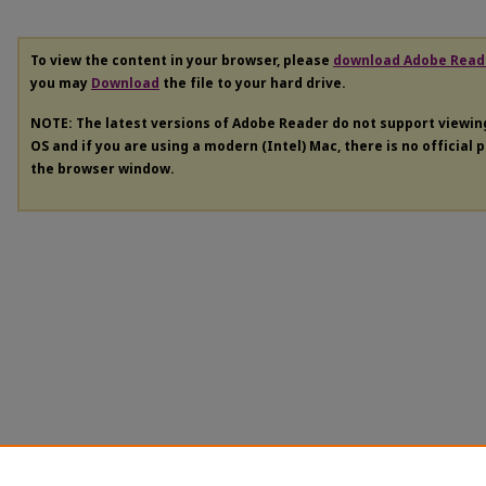
To view the content in your browser, please
download Adobe Read
you may
Download
the file to your hard drive.
NOTE: The latest versions of Adobe Reader do not support viewi
OS and if you are using a modern (Intel) Mac, there is no official 
the browser window.