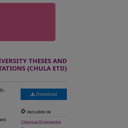
ERSITY THESES AND
TATIONS (CHULA ETD)
ละ
Download
INCLUDED IN
anti
Chemical Engineering