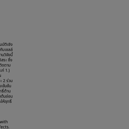
ัติเชิง
กับเซลล์
นวิจัยนี้
สระ ซึ่ง
ะติดตาม
ก่ 1.)
น
ะ 2 ร่วม
เข้มข้น
ธิ์ต้าน
าต้นอ่อน
ให้ฤทธิ์
with
ects.