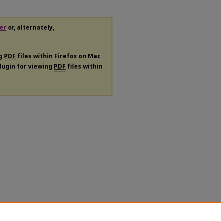
er
or, alternately,
ng
PDF
files within Firefox on Mac
plugin for viewing
PDF
files within