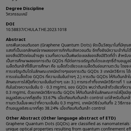
Degree Discipline
วิศวกรรมเคมี
DOI
10.58837/CHULA.THE.2023.1018
Abstract
แกรฟีนควอนตัมดอท (Graphene Quantum Dots) จัดเป็นวัสดุนาโนที่มีคุณสมบ
แสงที่เป็นเอกลักษณ์จากผลของการกักกันเชิงควอนตัม อีกทั้งยังมีความเข้ากันได้
ของสิ่งมีชีวิตค่อนข้างสูง รวมทั้งความเป็นพิษต่อเซลล์ของสิ่งมีชีวิตที่ต่ำ สำหรับงา
เป็นการศึกษาผลของการเติม GQDs ที่มีต่อการเจริญเติบโตและฤทธิ์ต้านอนุมูลอิ
เมล็ดต้นกล้าที่ใช้ในการศึกษา คือ เมล็ดถั่วเขียวและเมล็ดต้นอ่อนทานตะวัน โดยจ
การเจริญเติบโตในลักษณะเทคนิคต่างๆของการเติม GQDs 3 เทคนิควิธีการ ได้แ
การแช่เมล็ดด้วย GQDs ที่ความเข้มข้นต่างๆ 2.) การเติม GQDs ให้กับต้นกล้าใ
ลักษณะการใส่ปุ๋ยที่ความเข้มข้นต่างๆ และ 3.) การกระทำทั้งเทคนิควิธีการที่ 1 แล
กันในช่วงความเข้มข้น 0 - 0.3 mg/mL ของ GQDs พบว่าต้นกล้าถั่วเขียวที่ความ
0.3 mg/mL ด้วยเทคนิควิธีการเติม GQDs ให้กับต้นกล้าในลักษณะการใส่ปุ๋ยมีฤท
อนุมูลอิสระมากที่สุดถึง 33.67% เมื่อเทียบกับต้นกล้า control แต่สำหรับต้นกล้
ทานตะวันนั้นจะพบว่าที่ความเข้มข้น 0.3 mg/mL เทคนิควิธีร่วมกันทั้ง 2 วิธีการจะ
ต้านอนุมูลอิสระมากที่สุด 38.24% เมื่อเทียบกับต้นกล้า control
Other Abstract (Other language abstract of ETD)
Graphene Quantum Dots (GQDs) are classified as nanomaterials 
unique optical properties resulting from quantum confinement eff