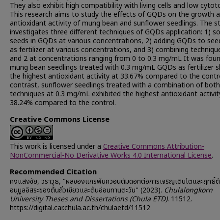
They also exhibit high compatibility with living cells and low cytoto
This research aims to study the effects of GQDs on the growth 
antioxidant activity of mung bean and sunflower seedlings. The s
investigates three different techniques of GQDs application: 1) s
seeds in GQDs at various concentrations, 2) adding GQDs to see
as fertilizer at various concentrations, and 3) combining techniqu
and 2 at concentrations ranging from 0 to 0.3 mg/mL It was fou
mung bean seedlings treated with 0.3 mg/mL GQDs as fertilizer
the highest antioxidant activity at 33.67% compared to the contro
contrast, sunflower seedlings treated with a combination of both
techniques at 0.3 mg/mL exhibited the highest antioxidant activit
38.24% compared to the control.
Creative Commons License
This work is licensed under a
Creative Commons Attribution-
NonCommercial-No Derivative Works 4.0 International License
.
Recommended Citation
คงแสงชัย, วราวุธ, "ผลของแกรฟีนควอนตัมดอทต่อการเจริญเติบโตและฤทธิ์ต
อนุมูลอิสระของต้นถั่วเขียวและต้นอ่อนทานตะวัน" (2023).
Chulalongkorn
University Theses and Dissertations (Chula ETD)
. 11512.
https://digital.car.chula.ac.th/chulaetd/11512