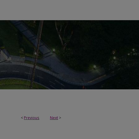
<
Previous
Next
>