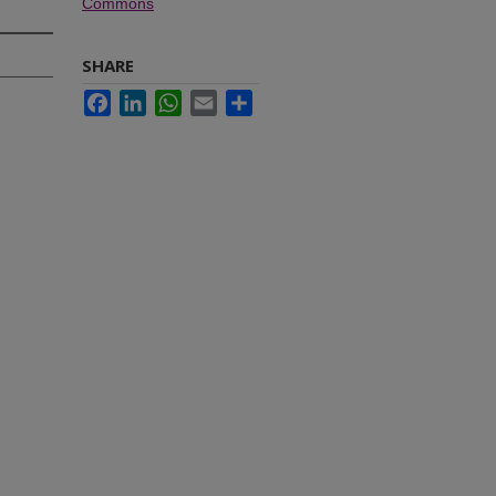
Commons
SHARE
Facebook
LinkedIn
WhatsApp
Email
Share