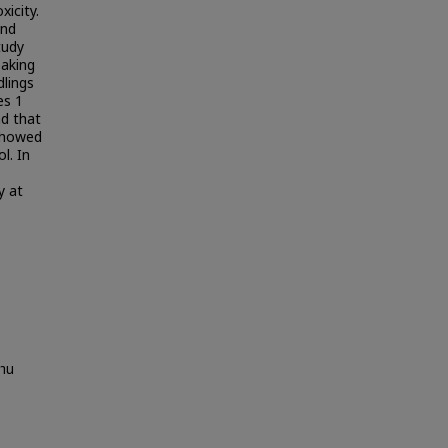
xicity.
and
tudy
oaking
dlings
es 1
nd that
 showed
l. In
y at
้าน