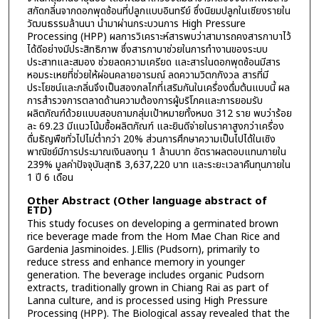
สกัดกลิ่นจากดอกพุดซ้อนที่ปลูกแบบอินทรีย์ ซึ่งนิยมปลูกในเชียงรายใน
วัฒนธรรมล้านนา นำมาผ่านกระบวนการ High Pressure
Processing (HPP) ผลการวิเคราะห์สารพบว่าสามารถคงสารกาบาไว้
ได้ดีอย่างมีประสิทธิภาพ ซึ่งสารกาบาช่วยในการทำงานของระบบ
ประสาทและสมอง ช่วยลดความเครียด และสารในดอกพุดซ้อนมีสาร
หอมระเหยที่ช่วยให้ผ่อนคลายอารมณ์ ลดความวิตกกังวล สารที่มี
ประโยชน์และกลิ่นจึงเป็นสองกลไกที่เสริมกันในเครื่องดื่มต้นแบบนี้ ผล
การสำรวจการตลาดด้านความต้องการผู้บริโภคและการยอมรับ
ผลิตภัณฑ์ด้วยแบบสอบถามกลุ่มเป้าหมายทั้งหมด 312 ราย พบว่าร้อย
ละ 69.23 มีแนวโน้มซื้อผลิตภัณฑ์ และยินดีจ่ายในราคาสูงกว่าเครื่อง
ดื่มธัญพืชทั่วไปไม่ต่ำกว่า 20% ส่วนการศึกษาความเป็นไปได้ในเชิง
พาณิชย์มีการประมาณเงินลงทุน 1 ล้านบาท อัตราผลตอบแทนภายใน
239% มูลค่าปัจจุบันสุทธิ 3,637,220 บาท และระยะเวลาคืนทุนภายใน
1 ปี 6 เดือน
Other Abstract (Other language abstract of
ETD)
This study focuses on developing a germinated brown
rice beverage made from the Hom Mae Chan Rice and
Gardenia Jasminoides. J.Ellis (Pudsorn), primarily to
reduce stress and enhance memory in younger
generation. The beverage includes organic Pudsorn
extracts, traditionally grown in Chiang Rai as part of
Lanna culture, and is processed using High Pressure
Processing (HPP). The Biological assay revealed that the