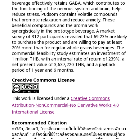
beverage effectively retains GABA, which contributes to
the functioning of the nervous system and brain, helps
reduce stress. Pudsorn contains volatile compounds
that promote relaxation and reduce anxiety. These
beneficial compounds and the aroma work
synergistically in the prototype beverage. A market
survey of 312 participants revealed that 69.23% are likely
to purchase the product and are willing to pay at least
20% more than for regular whole grains beverages. The
commercial feasibility study estimates an investment of
1 million THB, with an internal rate of return of 239%, a
net present value of 3,637,220 THB, and a payback
period of 1 year and 6 months.
Creative Commons License
This work is licensed under a
Creative Commons
Attribution-NonCommercial-No Derivative Works 4.0
International License
.
Recommended Citation
กาวิชัย, อัญมณี, "การศึกษาความเป็นไปได้เชิงพาณิชย์และการพัฒนา
ผลิตภัณฑ์ “เครื่องดื่มที่ใช้ข้าวกล้องงอกและดอกไม้ของสายพันธุ์ท้อง