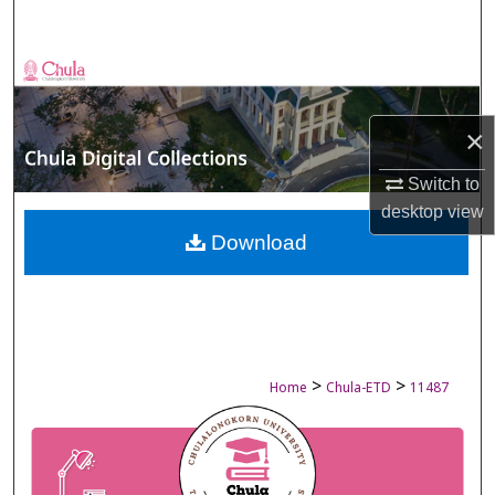
Search
Browse Collections
My Account
×
About
Switch to
desktop
view
Digital Commons Network™
Download
>
>
Home
Chula-ETD
11487