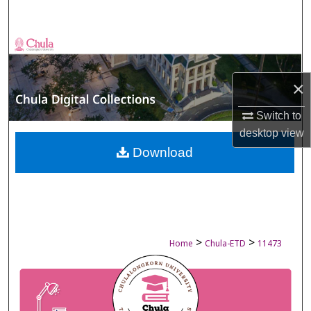
Search
Browse Collections
My Account
×
About
Switch to
desktop
view
Digital Commons Network™
Download
>
>
Home
Chula-ETD
11473