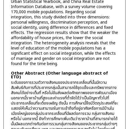
Urban Statistical Yearbook, and China Real Estate
Information Database, with a survey volume covering
170,000 mobile populations. Regarding social
integration, this study divided into three dimensions:
personal willingness, discrimination perception, and
social identity, using difference in differences and fixed
effects. The regression results show that the weaker the
affordability of house prices, the lower the social
integration. The heterogeneity analysis reveals that the
level of education of the mobile populations has a
significant effect on social integration, while the effects
of marriage and gender on social integration are not
found for the time being.
Other Abstract (Other language abstract of
ETD)
ระดับของการรวมตัวทางสังคมของประชากรเคลื่อนที่นั้นมีความ
สัมพันธ์กับการที่ประชากรกลุ่มนั้นสามารถใช้จุดแข็งและทรัพยากรทาง
สังคมได้อย่างเต็มที่ หรือไม่อันส่งผลต่อศักยภาพของการพัฒนาเมือง
นอกจากนี้ราคาบ้านที่สูงและค่าแรงที่ต่ำจัดได้ว่าเป็นปัญหาทั่วไปที่
ประชากรเคลื่อนที่จะต้องเผชิญ ดังนั้น การศึกษานี้จึงมีวัตถุประสงค์ที่จะ
แสดงให้เห็นว่าความสามารถในการเข้าถึงที่อยู่อาศัยหรือการมีบ้านใน
เมืองใหญ่ของกลุ่มประชากรเคลื่อนที่มีผลต่อการรวม กลุ่มทางสังคม
หรือไม่ นอกจากนี้ ยังทำการศึกษาเพิ่มเติมว่าราคาบ้านที่สามารถจ่ายได้
นั้นมีผลแตกต่างกันต่อการรวมกลุ่มทางสังคมของประชากรกลุ่มต่างๆ