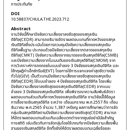
การประกันภัย
DOI
10.58837/CHULA.THE.2023.712
Abstract
งานวิจัยนี้ศึกษาปัจจัยความเสี่ยงขาลงขีดสุดของสกุลเงิน
ดิจิทัล(CEDR) สามารถอธิบายอัตราผลตอบแทนที่คาดหวังของสกุล
เงินดิจิทัลซึ่งประเมินโดยการควบคุมปัจจัยความเสี่ยงของสกุลเงิน
ดิจิทัลพื้นฐาน ประกอบด้วยปัจจัยความเสี่ยงจากตลาดของสกุลเงิน
ดิจิทัล(CMKT) ปัจจัยความเสี่ยงจากขนาดของเงินสกุลดิจิทัล(CSMB)
และปัจจัยความเสี่ยงจากโมเมนตัมของเงินสกุลดิจิทัล(CMOM) จาก
การวิเคราะห์การถดถอยในแบบจำลอง 3 ปัจจัยของสกุลเงินดิจิทัล และ
ใช้ทฤษฎีค่าเอ็กซ์ทรีมซ์(EVT) โดยการใช้การแจกแจงค่าสุดขีดวางนัย
ทั่วไป(GEV) เป็นตัวแทนปัจจัยความเสี่ยงขาลงขีดสุดของสกุลเงิน
ดิจิทัล(CEDR) ใช้แบบจำลอง 4 ปัจจัยของสกุลเงินดิจิทัล โดยเพิ่ม
ปัจจัยความเสี่ยงขาลงขีดสุดของสกุลเงินดิจิทัล(CEDR) จากแบบ
จำลอง 3 ปัจจัยของสกุลเงินดิจิทัล เพื่อพิจารณาความสัมพันธ์อัตรา
ผลตอบแทนส่วนเกินที่คาดหวังของสกุลเงินดิจิทัล งานวิจัยนี้ใช้ข้อมูล
การซื้อขายเงินสกุลดิจิทัล ระหว่าง เดือนมกราคม พ.ศ.2557 ถึง เดือน
ธันวาคม พ.ศ.2565 จำนวน 1,387 เหรียญ ผลการศึกษาพบว่าการจัด
กลุ่มเงินสกุลดิจิทัลตามปัจจัยความเสี่ยงขาลงขีดสุด(CEDR) สามารถ
ให้อัตราผลตอบแทนส่วนเกินเฉลี่ยแตกต่างจากศูนย์อย่ามีนัยสำคัญ
ทางสถิติ เช่นเดียวกับการจัดกลุ่มโดยใช้เกณฑ์จากปัจจัยความเสี่ยงพื้น
ฐานของเงินสกุลดิจิทัล อีกทั้งยังให้อัตราผลตอบแทนเฉลี่ยร้อยละ