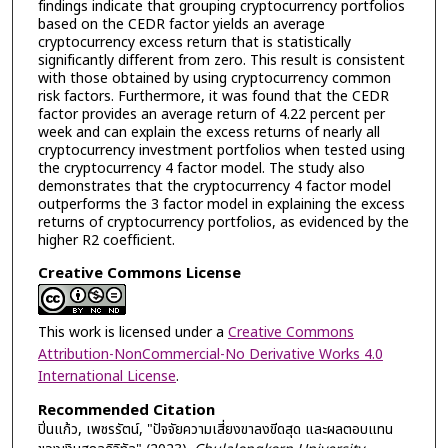
findings indicate that grouping cryptocurrency portfolios
based on the CEDR factor yields an average
cryptocurrency excess return that is statistically
significantly different from zero. This result is consistent
with those obtained by using cryptocurrency common
risk factors. Furthermore, it was found that the CEDR
factor provides an average return of 4.22 percent per
week and can explain the excess returns of nearly all
cryptocurrency investment portfolios when tested using
the cryptocurrency 4 factor model. The study also
demonstrates that the cryptocurrency 4 factor model
outperforms the 3 factor model in explaining the excess
returns of cryptocurrency portfolios, as evidenced by the
higher R2 coefficient.
Creative Commons License
This work is licensed under a
Creative Commons
Attribution-NonCommercial-No Derivative Works 4.0
International License
.
Recommended Citation
ปิ่นแก้ว, เพชรรัตน์, "ปัจจัยความเสี่ยงขาลงขีดสุด และผลตอบแทน