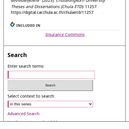
ของเงินสกุลดิจิทัล" (2023).
Chulalongkorn University
Theses and Dissertations (Chula ETD)
. 11257.
https://digital.car.chula.ac.th/chulaetd/11257
INCLUDED IN
Insurance Commons
Search
Enter search terms:
Select context to search:
Advanced Search
Notify me via email or
RSS