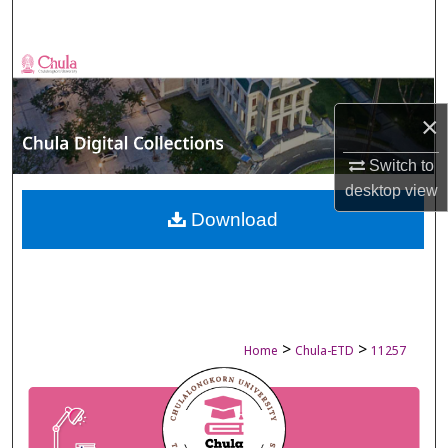
Search
Browse Collections
My Account
×
Switch to
About
desktop
view
Digital Commons Network™
Download
>
>
Home
Chula-ETD
11257