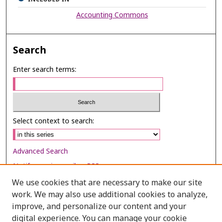
Accounting Commons
Search
Enter search terms:
Select context to search:
Advanced Search
Notify me via email or
RSS
We use cookies that are necessary to make our site
Browse
work. We may also use additional cookies to analyze,
Collections
improve, and personalize our content and your
digital experience. You can manage your cookie
Disciplines