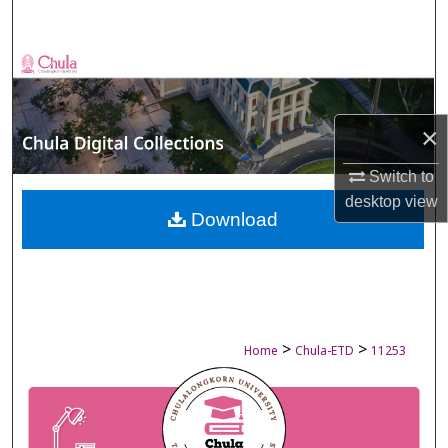
Search
Browse Collections
My Account
×
About
Switch to
desktop
view
Digital Commons Network™
Download
>
>
Home
Chula-ETD
11253