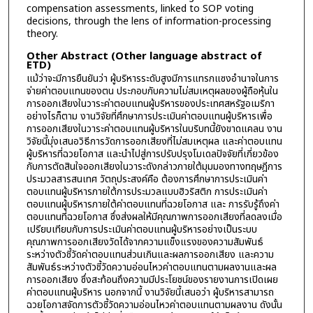
compensation assessments, linked to SOP voting
decisions, through the lens of information-processing
theory.
Other Abstract (Other language abstract of
ETD)
แม้ว่าจะมีการยืนยันว่า ผู้บริหารระดับสูงมีการแทรกแซงอำนาจในการ
จ่ายค่าตอบแทนของตน ประกอบกับความไม่สมเหตุผลของผู้ถือหุ้นใน
การออกเสียงในวาระค่าตอบแทนผู้บริหารของประเทศสหรัฐอเมริกา
อย่างไรก็ตาม งานวิจัยที่ศึกษาการประเมินค่าตอบแทนผู้บริหารเพื่อ
การออกเสียงในวาระค่าตอบแทนผู้บริหารในบริบทนี้ยังขาดแคลน งาน
วิจัยนี้มุ่งเสนอวิธีการวัดการออกเสียงที่ไม่สมเหตุผล และค่าตอบแทน
ผู้บริหารที่ฉวยโอกาส และนำไปสู่การปรับปรุงโมเดลปัจจัยที่เกี่ยวข้อง
กับการตัดสินใจออกเสียงในวาระดังกล่าวภายใต้มุมมองทางทฤษฎีการ
ประมวลสารสนเทศ วัตถุประสงค์คือ ต้องการศึกษาการประเมินค่า
ตอบแทนผู้บริหารภายใต้การประมวลแบบฮิวริสติก การประเมินค่า
ตอบแทนผู้บริหารภายใต้ค่าตอบแทนที่ฉวยโอกาส และ การรับรู้ถึงค่า
ตอบแทนที่ฉวยโอกาส ซึ่งส่งผลให้มีคุณภาพการออกเสียงที่ลดลงเมื่อ
เปรียบเทียบกับการประเมินค่าตอบแทนผู้บริหารอย่างเป็นระบบ
คุณภาพการออกเสียงวัดได้จากความแข็งแรงของความสัมพันธ์
ระหว่างตัวชี้วัดค่าตอบแทนส่วนเกินและผลการออกเสียง และความ
สัมพันธ์ระหว่างตัวชี้วัดความอ่อนไหวค่าตอบแทนตามผลงานและผล
การออกเสียง ซึ่งสะท้อนถึงความมีประโยชน์ของรายงานการเปิดเผย
ค่าตอบแทนผู้บริหาร นอกจากนี้ งานวิจัยนี้เสนอว่า ผู้บริหารสามารถ
ฉวยโอกาสจัดการตัวชี้วัดความอ่อนไหวค่าตอบแทนตามผลงาน ดังนั้น