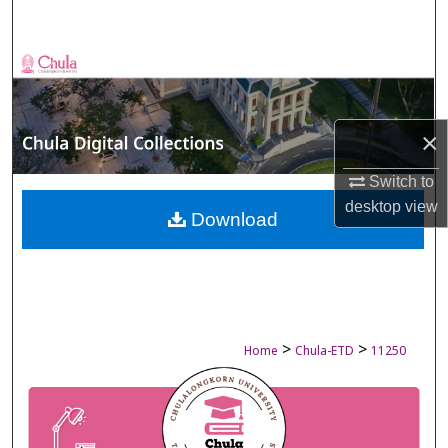
Search
Browse Collections
My Account
×
About
Switch to
desktop
view
Digital Commons Network™
Download
>
>
Home
Chula-ETD
11250