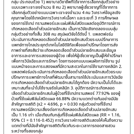
กลุ่ม ประกอบด้วย 1) พยาบาลวิชาชีพที่ได้จากการเลือกกลุ่มตัวอย่าง
แบบเฉพาะเจาะจงจำนวน 8 คน 2) พยาบาลผู้เชี่ยวชาญที่ได้จากการ
เลือกกลุ่มตัวอย่างแบบเฉพาะเจาะจงจำนวน 4 คน วิเคราะห์ข้อมูลเชิง
คุณภาพโดยใช้เทคนิคการวิเคราะห์เนื้อหา และระยะที่ 3 การศึกษาผล
ของการใช้เทป ทรานสพอร์และแผ่นฟิล์มใสปิดแผลต่ออุบัติการณ์การ
เกิดหลอดเลือดดำส่วนปลายอักเสบ เป็นการวิจัยเชิงทดลองแบบสุ่ม
กลุ่มตัวอย่างทั้งสิ้น 308 คน สรุปผลวิจัยได้ดังนี้ 1. แพลตฟอร์ม
ประเมินการเกิดหลอดเลือดดำส่วนปลายอักเสบด้วยระบบปรึกษาการ
แพทย์ทางไกลประยุกต์เทคโนโลยีดิจิทัลเพื่อขอคำปรึกษาโดยการส่ง
ภาพถ่ายที่สงสัยว่าจะเกิดหลอดเลือดดำส่วนปลายอักเสบและข้อมูล
อาการและอาการแสดงของผู้ป่วย เพื่อให้ผู้เชี่ยวชาญเป็นผู้ให้คำปรึกษา
เพื่อการวินิจฉัยและการรักษา โดยการออกแบบแผนผังการใช้งาน รูป
แบบหน้าจอและการแสดงผลที่มีความสะดวกในการใช้งานทางคลินิก 2.
แพลตฟอร์มประเมินการเกิดหลอดเลือดดำส่วนปลายอักเสบด้วยระบบ
ปรึกษาการแพทย์ทางไกลที่พัฒนาขึ้นสามารถใช้ประเมินและการวินิจฉัย
การเกิดหลอดเลือดดำส่วนปลายอักเสบได้ถูกต้อง มีความเป็นไปได้และ
เหมาะสมที่จะนำไปใช้งานจริงในคลินิก 3. อุบัติการณ์การเกิดหลอด
เลือดดำส่วนปลายอักเสบในผู้ป่วยที่ใช้เทปทรานสพอร์ 77.92% ของผู้
ป่วยที่ใช้แผ่นฟิล์มใสปิดแผล 66.88% มีความแตกต่างกันอย่างมีนัย
สำคัญทางสถิติ (x2 = 4.696, p = 0.030 กลุ่มตัวอย่างที่ใช้เทป
ทรานสพอร์มีความเสี่ยงต่อการเกิดหลอดเลือดดำส่วนปลายอักเสบ
เป็น 1.16 เท่า เมื่อเทียบกับกลุ่มที่ใช้แผ่นฟิล์มใสปิดแผล (RR = 1.16,
95% CI = 0.116-0.452) การวิเคราะห์ทางสถิติแสดงให้เห็นถึงความ
แตกต่างที่มีนัยสำคัญทางสถิติเกี่ยวกับระยะเวลาการถอดสายสวน
ระหว่างทั้งสองกลุ่ม