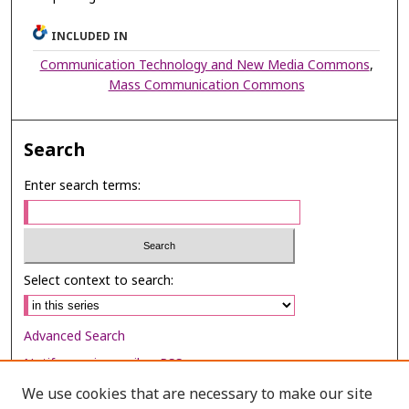
INCLUDED IN
Communication Technology and New Media Commons
,
Mass Communication Commons
Search
Enter search terms:
Select context to search:
Advanced Search
Notify me via email or
RSS
We use cookies that are necessary to make our site
Browse