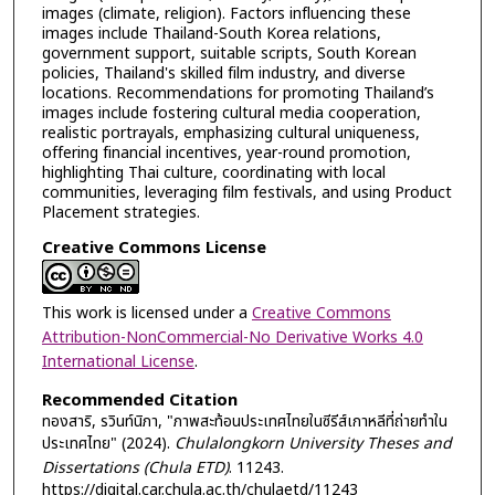
images (climate, religion). Factors influencing these
images include Thailand-South Korea relations,
government support, suitable scripts, South Korean
policies, Thailand's skilled film industry, and diverse
locations. Recommendations for promoting Thailand’s
images include fostering cultural media cooperation,
realistic portrayals, emphasizing cultural uniqueness,
offering financial incentives, year-round promotion,
highlighting Thai culture, coordinating with local
communities, leveraging film festivals, and using Product
Placement strategies.
Creative Commons License
This work is licensed under a
Creative Commons
Attribution-NonCommercial-No Derivative Works 4.0
International License
.
Recommended Citation
ทองสาริ, รวินท์นิภา, "ภาพสะท้อนประเทศไทยในซีรีส์เกาหลีที่ถ่ายทำใน
ประเทศไทย" (2024).
Chulalongkorn University Theses and
Dissertations (Chula ETD)
. 11243.
https://digital.car.chula.ac.th/chulaetd/11243