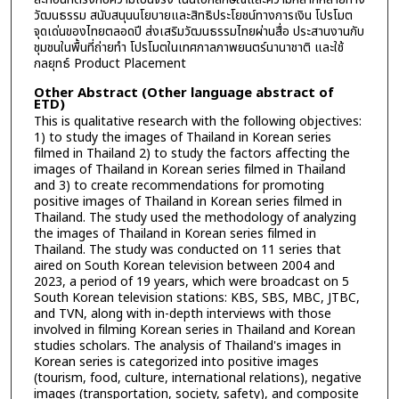
วัฒนธรรม สนับสนุนนโยบายและสิทธิประโยชน์ทางการเงิน โปรโมต
จุดเด่นของไทยตลอดปี ส่งเสริมวัฒนธรรมไทยผ่านสื่อ ประสานงานกับ
ชุมชนในพื้นที่ถ่ายทำ โปรโมตในเทศกาลภาพยนตร์นานาชาติ และใช้
กลยุทธ์ Product Placement
Other Abstract (Other language abstract of
ETD)
This is qualitative research with the following objectives:
1) to study the images of Thailand in Korean series
filmed in Thailand 2) to study the factors affecting the
images of Thailand in Korean series filmed in Thailand
and 3) to create recommendations for promoting
positive images of Thailand in Korean series filmed in
Thailand. The study used the methodology of analyzing
the images of Thailand in Korean series filmed in
Thailand. The study was conducted on 11 series that
aired on South Korean television between 2004 and
2023, a period of 19 years, which were broadcast on 5
South Korean television stations: KBS, SBS, MBC, JTBC,
and TVN, along with in-depth interviews with those
involved in filming Korean series in Thailand and Korean
studies scholars. The analysis of Thailand's images in
Korean series is categorized into positive images
(tourism, food, culture, international relations), negative
images (transportation, society, safety), and composite