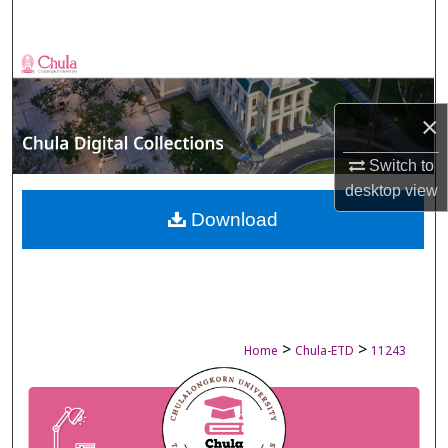
Search
Browse Collections
My Account
×
Switch to
About
desktop
view
Digital Commons Network™
Download
>
>
Home
Chula-ETD
11243