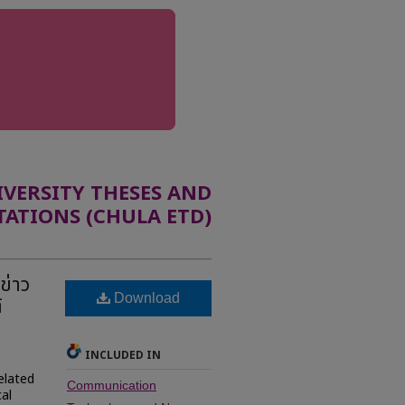
ERSITY THESES AND
TATIONS (CHULA ETD)
ข่าว
Download
้
INCLUDED IN
elated
Communication
cal