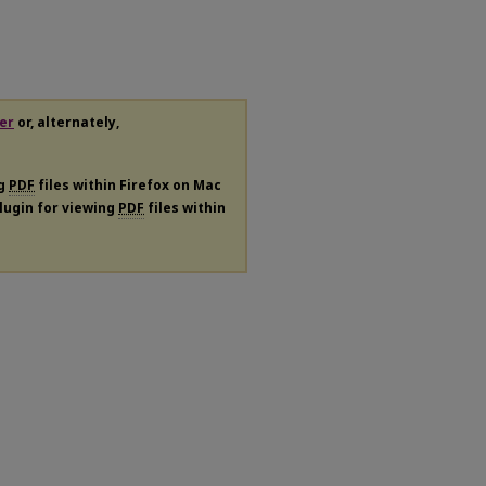
er
or, alternately,
ng
PDF
files within Firefox on Mac
plugin for viewing
PDF
files within