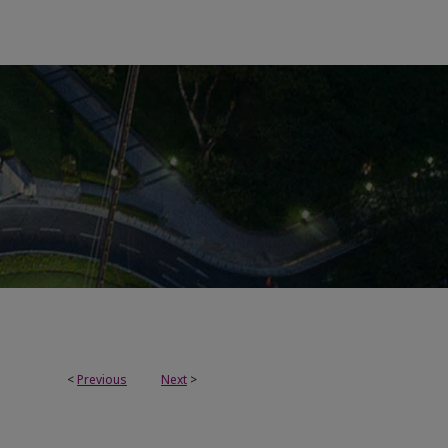
<
Previous
Next
>