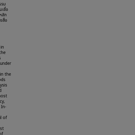
ธรรม
เชื่อ
หลัก
สื่อ
in
the
s
 under
in the
ods
ysis
d
most
cy,
In-
l of
st
of