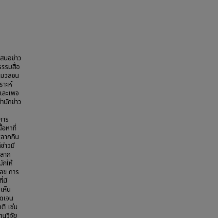
เสนอข่าว
รรมสื่อ
่อมวลชน
ราะห์
์และเพจ
ำนักข่าว
าการ
อหาที่
สลากกิน
ข่าวมี
หลาก
ักให้
เลข การ
่มี
เห็น
ัดเจน
ติ เช่น
นวิจัย