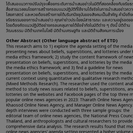
ได้เสนอแนวทางปรับปรุงเพื่อยกระดับการนำเสนอข่าวในมิติที่สอดคล้องกับจริย
สื่อสารมวลชนโดยการสร้างกรอบแนวปฏิบัติที่ใช้งานได้จริงในการนำเสนอข่าวความ
ไสยศาสตร์ และหวยต้องสร้างภายใต้บริบทปัจจุบันของสังคมเป็นสำคัญ คำนึงถึง
จริยธรรมของการนำเสนอข่าว คุณค่าข่าวประโยชน์สาธารณะ และความอยู่รอดของ
โดยต้องคิดแนวปฏิบัติอย่างครอบคลุมภายใต้ข้อจำกัดในมิติต่าง ๆ ดังนี้ มิติด้าน
วัฒนธรรม มิติด้านเทคโนโลยี มิติด้านเศรษฐกิจ และมิติด้านสังคมการเมือง
Other Abstract (Other language abstract of ETD)
This research aims to 1) explore the agenda setting of the media 
presenting news about beliefs, superstitions, and lotteries under 
media ethics framework; 2) study the content framework of new
presentation on beliefs, superstitions, and lotteries by the media
the media ethics framework; and 3) find a guideline for news
presentation on beliefs, superstitions, and lotteries by the media 
current context using quantitative and qualitative research meth
(Mixed Methods Research). The researcher used the content anal
method to study news issues related to beliefs, superstitions, an
lotteries on the websites and Facebook pages of the top three 
popular online news agencies in 2023: Thairath Online News Agen
Khaosod Online News Agency, and Manager Online News Agency. 
depth interviews were conducted with three sample groups: the
editorial team of online news agencies, the National Press Counci
Thailand, and anthropologists and cultural researchers to provide
comprehensive data analysis. The research results found that mo
online news agencies’ agenda setting presented a higher volume 