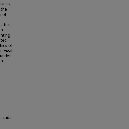
sults,
 the
n of
natural
An
enting
ated
hics of
urvival
 under
on,
ามเชื่อ