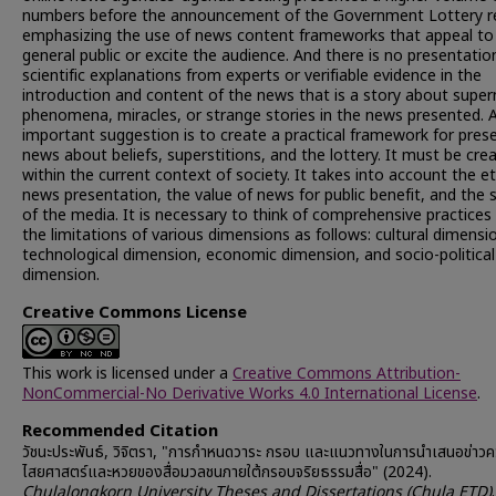
numbers before the announcement of the Government Lottery re
emphasizing the use of news content frameworks that appeal to
general public or excite the audience. And there is no presentatio
scientific explanations from experts or verifiable evidence in the
introduction and content of the news that is a story about super
phenomena, miracles, or strange stories in the news presented. 
important suggestion is to create a practical framework for pres
news about beliefs, superstitions, and the lottery. It must be cre
within the current context of society. It takes into account the et
news presentation, the value of news for public benefit, and the s
of the media. It is necessary to think of comprehensive practices
the limitations of various dimensions as follows: cultural dimensi
technological dimension, economic dimension, and socio-political
dimension.
Creative Commons License
This work is licensed under a
Creative Commons Attribution-
NonCommercial-No Derivative Works 4.0 International License
.
Recommended Citation
วัชนะประพันธ์, วิจิตรา, "การกำหนดวาระ กรอบ และแนวทางในการนำเสนอข่าวคว
ไสยศาสตร์และหวยของสื่อมวลชนภายใต้กรอบจริยธรรมสื่อ" (2024).
Chulalongkorn University Theses and Dissertations (Chula ETD)
.