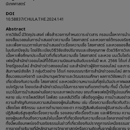
นิเทศศาสตร์
DOI
10.58837/CHULA.THE.2024.141
Abstract
การวิจัยนี้ มีวัตถุประสงค์ เพื่อสำรวจการกำหนดวาระข่าวสาร กรอบเนื้อหาการนำ
ของสื่อมวลชนในการนำเสนอข่าวความเชื่อ ไสยศาสตร์ และหวยภายใต้กรอบจริยธ
และเพื่อหาแนวทางในการนำเสนอข่าวเรื่องความเชื่อ ไสยศาสตร์ และหวยของสื
ในบริบทปัจจุบัน โดยใช้ระเบียบวิธีวิจัยเชิงปริมาณและเชิงคุณภาพ ด้วยวิธีการวิเค
เนื้อหาเพื่อศึกษาประเด็นข่าวที่เกี่ยวกับความเชื่อ ไสยศาสตร์ และหวย บนเว็บไซต
เฟซบุ๊กสำนักข่าวออนไลน์ที่ได้รับความนิยมสามอันดับแรกในปี พ.ศ. 2566 ได้แก่ ส
ไทยรัฐออนไลน์ สำนักข่าวข่าวสดออนไลน์ และสำนักข่าวผู้จัดการออนไลน์ และการ
สัมภาษณ์เชิงลึก 3 กลุ่มตัวอย่าง ได้แก่ กองบรรณาธิการสำนักข่าวออนไลน์ สภ
สื่อมวลชนแห่งชาติ และนักมานุษยวิทยาและวัฒนธรรมศึกษา ผลการวิจัยพบว่า เนื้
เกี่ยวข้องกับความเชื่อ ไสยศาสตร์ และหวยมีความหนาแน่นที่สุดในวันประกาศผล
แบ่งรัฐบาล โดยแต่ละสำนักข่าวมีแนวโน้มการรายงานที่แตกต่างกัน ทั้งนี้ เว็บไซต์
แนวโน้มการนำเสนอผ่านข้อความและภาพประกอบ ขณะที่เพจเฟซบุ๊กใช้รูปแบบที่
หลาย เช่น การโพสต์ลิงก์ ไลฟ์สด และคลิปวิดีโอ เพื่อดึงดูดผู้ชม การนำเสนอข่าวม
ความสำคัญกับกรอบความสนใจของผู้คนในสังคม เช่น เรื่องความเชื่อเกี่ยวกับตัว
เสี่ยงโชค พิธีกรรม และการทำนายดวงชะตา การปฏิสัมพันธ์ของผู้รับสารประเด็นที
ปฏิสัมพันธ์สูงสุดคือเรื่องความเชื่อ รองลงมาคือเรื่องตัวเลข และพิธีกรรม ความ
ของผู้ชมสะท้อนถึงความสนใจในเนื้อหาที่เกี่ยวข้องกับความเชื่อและโชคลาภอย่างช
ทั้งนี้พบข้อบกพร่องด้านจริยธรรมในข่าวที่เกี่ยวข้องกับปรากฏการณ์เหนือธรรมชา
การขาดคำอธิบายที่มีหลักฐานทางวิทยาศาสตร์หรือความคิดเห็นจากผู้เชี่ยวชาญ งา