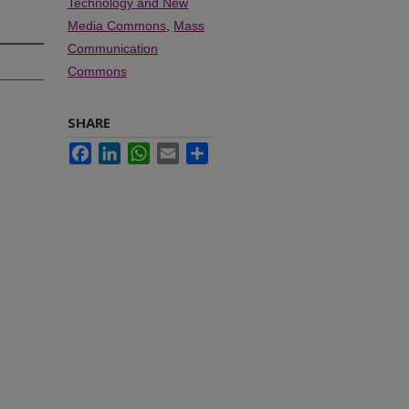
Technology and New
Media Commons
,
Mass
Communication
Commons
SHARE
Facebook
LinkedIn
WhatsApp
Email
Share