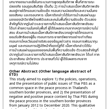
บทบาทของมาเลเซียในกระบวนการพูดคุยสันติภาพ พื้นที่สาธารณะ
ปลอดภัย รอมฎอนสันติสุข เป็นต้น 2) การนำเสนอเนื้อหาสันติภาพเชิง
ลบอยู่ภายใต้กรอบความขัดแย้ง กรอบความปลอดภัยและความมั่นคง
ของสังคม และกรอบทหาร เนื้อหาดังกล่าวได้รับการนำเสนอผ่านมุม
มองของนักวิชาชีพไทยพีบีเอสและคนในพื้นที่ความขัดแย้ง ตัวแสดง
สำคัญที่ปรากฏในข่าวและรายการที่นำเสนอเนื้อหาสันติภาพเชิงลบ
ได้แก่ ฝ่ายความมั่นคงในพื้นที่ ผู้ได้รับผลกระทบจากเหตุการณ์ความไม่
สงบ ส่วนการนำเสนอเนื้อหาสันติภาพเชิงบวกอยู่ภายใต้กรอบการ
ยอมรับสิทธิของผู้อื่น กรอบการกระจายทรัพยากรอย่างเท่าเทียม
กรอบการไหลเวียนอย่างอิสระของข้อมูลข่าวสาร กรอบการพัฒนาทุน
มนุษย์ และกรอบการปฏิบัติหน้าที่ของรัฐที่ดี เนื้อหาดังกล่าวได้รับ
การนำเสนอผ่านมุมมองของคนในพื้นที่ความขัดแย้ง ตัวแสดงสำคัญที่
ปรากฏในข่าวและรายการที่นำเสนอเนื้อหาสันติภาพเชิงบวก ได้แก่ ภาค
ประชาสังคม นักวิชาการ ประชาชนทั่วไป ผู้ได้รับผลกระทบจาก
เหตุการณ์ความไม่สงบ
Other Abstract (Other language abstract of
ETD)
This study aimed to explore 1) the policies, operations,
and the presentation of public issues of Thai PBS as a
common space in the peace process in Thailand’s
southern border provinces, and 2) the presentation of
negative and positive peace content by Thai PBS during
the peace process in the southern border provinces
from January 2012 to December 2020. This qualitative