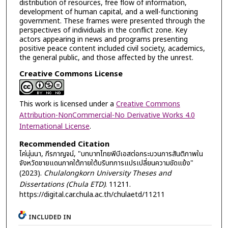
distribution of resources, free flow of information,
development of human capital, and a well-functioning
government. These frames were presented through the
perspectives of individuals in the conflict zone. Key
actors appearing in news and programs presenting
positive peace content included civil society, academics,
the general public, and those affected by the unrest.
Creative Commons License
This work is licensed under a
Creative Commons
Attribution-NonCommercial-No Derivative Works 4.0
International License
.
Recommended Citation
ไค่นุ่นนา, ภีรกาญจน์, "บทบาทไทยพีบีเอสต่อกระบวนการสันติภาพใน
จังหวัดชายแดนภาคใต้ภายใต้บริบทการแปรเปลี่ยนความขัดแย้ง"
(2023).
Chulalongkorn University Theses and
Dissertations (Chula ETD)
. 11211.
https://digital.car.chula.ac.th/chulaetd/11211
INCLUDED IN