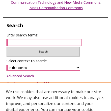
Communication Technology and New Media Commons
,
Mass Communication Commons
Search
Enter search terms:
Select context to search:
Advanced Search
Notify me via email or
RSS
We use cookies that are necessary to make our site
Browse
work. We may also use additional cookies to analyze,
Collections
improve, and personalize our content and your
digital experience. You can manage your cookie
Disciplines