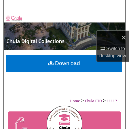
Search
Browse Collections
My Account
×
About
Switch to
desktop
view
Digital Commons Network™
Download
>
>
Home
Chula-ETD
11117