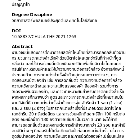
ปริญญาโท
Degree Discipline
วิทยาศาสตร์พอลิเมอร์ประยุกต์และเทคโนโลยีสิ่งทอ
DOI
10.58837/CHULA.THE.2021.1263
Abstract
งานวิจัยนี้แสดงการศึกษาการผลิตผ้าไหมไทยที่สามารถลดกลิ่นตัวผ่าน
กระบวนการตกแต่งสำเร็จผ้าด้วยบีตาไซโคลเดกซ์ทรินที่ทำหน้าที่ดูด
กลิ่นตัว และใช้สารช่วยผนึกติดชนิดอะคริลิกเพื่อยึดบีตาไซโคลเดกซ์
ทรินให้เกาะติดบนผ้าและให้มีความคงทนต่อการซักล้าง ซึ่งการศึกษานี้
ประกอบด้วย การตกแต่งสำเร็จผ้าด้วยสูตรและภาวะต่าง ๆ, การ
ทดสอบสมบัติของผ้า เช่น การลดกลิ่นตัว ความคงทนต่อการซักล้าง
ความแข็งกระด้างและความแข็งแรงของผ้า สีของผ้า รวมทั้งการ
วิเคราะห์พื้นผิวของผ้า, และภาวะที่เหมาะสมสำหรับการตกแต่งสำเร็จ
จากผลการศึกษาพบว่า สูตรและภาวะการตกแต่งสำเร็จที่เหมาะสมใน
งานวิจัยนี้คือ ตกแต่งสำเร็จผ้าด้วยการจุ่ม-อัดรีดผ้า 1 รอบ (1 อ่าง)
และ 2 รอบ (2 อ่าง) ในสารตกแต่งสำเร็จที่ประกอบด้วยบีตาไซโคล
เดกซ์ทริน 20 กรัมต่อลิตร และสารช่วยผนึกติดอะคริลิก 100 กรัมต่อ
ลิตร อบผนึกผ้าที่ 130 องศาเซลเซียส เป็นเวลา 3 นาที จะได้ผ้าที่
สามารถลดกลิ่นตัวและคงทนต่อการซักล้างมากกว่า 20 รอบ และผ้ามี
สมบัติต่าง ๆ ที่ยอมรับได้เมื่อเทียบกับผ้าก่อนตกแต่งสำเร็จ เช่น การ
ดูดซึมน้ำลดลงบ้าง ความแข็งแรงและการยืดตัวของผ้าเปลี่ยนแปลง