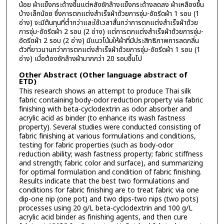
น้อย ผ้าแข็งกระด้างขึ้นแต่หลังซักล้างแข็งกระด้างลดลง ผ้าเหลืองขึ้น
บ้างเล็กน้อย ซึ่งการตกแต่งสำเร็จผ้าด้วยการจุ่ม-อัดรีดผ้า 1 รอบ (1
อ่าง) จะมีต้นทุนที่ต่ำกว่าและใช้เวลาสั้นกว่าการตกแต่งสำเร็จผ้าด้วย
การจุ่ม-อัดรีดผ้า 2 รอบ (2 อ่าง) แต่การตกแต่งสำเร็จผ้าด้วยการจุ่ม-
อัดรีดผ้า 2 รอบ (2 อ่าง) มีแนวโน้มให้ผ้าที่มีประสิทธิภาพการลดกลิ่น
ตัวที่ยาวนานกว่าการตกแต่งสำเร็จผ้าด้วยการจุ่ม-อัดรีดผ้า 1 รอบ (1
อ่าง) เมื่อต้องซักล้างผ้ามากกว่า 20 รอบขึ้นไป
Other Abstract (Other language abstract of
ETD)
This research shows an attempt to produce Thai silk
fabric containing body-odor reduction property via fabric
finishing with beta-cyclodextrin as odor absorber and
acrylic acid as binder (to enhance its wash fastness
property). Several studies were conducted consisting of
fabric finishing at various formulations and conditions,
testing for fabric properties (such as body-odor
reduction ability; wash fastness property; fabric stiffness
and strength; fabric color and surface), and summarizing
for optimal formulation and condition of fabric finishing.
Results indicate that the best two formulations and
conditions for fabric finishing are to treat fabric via one
dip-one nip (one pot) and two dips-two nips (two pots)
processes using 20 g/L beta-cyclodextrin and 100 g/L
acrylic acid binder as finishing agents, and then cure