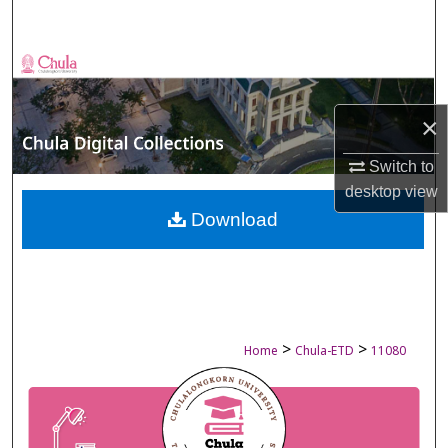
Search
Browse Collections
My Account
×
About
Switch to
desktop
view
Digital Commons Network™
Download
>
>
Home
Chula-ETD
11080