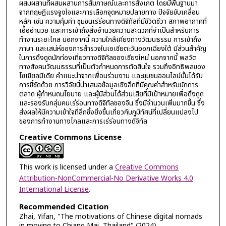
ผสมผสานที่ผสมผสานการสัมภาษณ์และการสังเกต โดยมีพื้นฐานมา
จากทฤษฎีแรงจูงใจและการเลือกจุดหมายปลายทาง ปัจจัยขับเคลื่อน
หลัก เช่น ความคุ้มค่า ชุมชนเร่ร่อนทางดิจิทัลที่มีชีวิตชีวา สภาพอากาศที่
เอื้ออำนวย และการเข้าถึงสิ่งอำนวยความสะดวกที่จำเป็นสำหรับการ
ทำงานระยะไกล นอกจากนี้ ความใกล้เคียงทางวัฒนธรรม การเข้าถึง
ภาษา และเสน่ห์ของการสำรวจในเอเชียตะวันออกเฉียงใต้ มีส่วนสำคัญ
ในการดึงดูดนักท่องเที่ยวทางดิจิทัลของเชียงใหม่ นอกจากนี้ พลวัต
ทางสังคมวัฒนธรรมที่เป็นตัวกำหนดการตัดสินใจ รวมถึงอิทธิพลของ
โซเชียลมีเดีย คำแนะนำจากเพื่อนร่วมงาน และชุมชนออนไลน์นั้นได้รับ
การชี้ชัดด้วย การวิจัยนี้นำเสนอข้อมูลเชิงลึกที่มีคุณค่าสำหรับนักการ
ตลาด ผู้กำหนดนโยบาย และผู้มีส่วนได้ส่วนเสียที่มีเป้าหมายเพื่อดึงดูด
และรองรับกลุ่มคนเร่ร่อนทางดิจิทัลของจีน ซึ่งมีจำนวนเพิ่มมากขึ้น ซึ่ง
ส่งผลให้มีความเข้าใจที่ลึกซึ้งยิ่งขึ้นเกี่ยวกับภูมิทัศน์ที่เปลี่ยนแปลงไป
ของการทำงานทางไกลและการเร่ร่อนทางดิจิทัล
Creative Commons License
This work is licensed under a
Creative Commons
Attribution-NonCommercial-No Derivative Works 4.0
International License
.
Recommended Citation
Zhai, Yifan, "The motivations of Chinese digital nomads
in moving to Chiang Mai, Thailand" (2024).