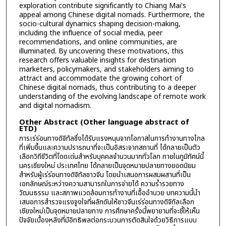
exploration contribute significantly to Chiang Mai's
appeal among Chinese digital nomads. Furthermore, the
socio-cultural dynamics shaping decision-making,
including the influence of social media, peer
recommendations, and online communities, are
illuminated. By uncovering these motivations, this
research offers valuable insights for destination
marketers, policymakers, and stakeholders aiming to
attract and accommodate the growing cohort of
Chinese digital nomads, thus contributing to a deeper
understanding of the evolving landscape of remote work
and digital nomadism.
Other Abstract (Other language abstract of
ETD)
การเร่ร่อนทางดิจิทัลซึ่งได้รับแรงหนุนจากโอกาสในการทำงานทางไกล
ที่เพิ่มขึ้นและความปรารถนาที่จะเป็นอิสระจากสถานที่ ได้กลายเป็นตัว
เลือกวิถีชีวิตที่โดดเด่นสำหรับบุคคลจำนวนมากทั่วโลก ภายในภูมิทัศน์นี้
นครเชียงใหม่ ประเทศไทย ได้กลายเป็นจุดหมายปลายทางยอดนิยม
สำหรับผู้เร่ร่อนทางดิจิทัลชาวจีน โดยนำเสนอการผสมผสานที่เป็น
เอกลักษณ์ระหว่างความสามารถในการจ่ายได้ ความร่ำรวยทาง
วัฒนธรรม และสภาพแวดล้อมการทำงานที่เอื้ออำนวย บทความนี้นำ
เสนอการสำรวจแรงจูงใจที่ผลักดันให้ชาวจีนเร่ร่อนทางดิจิทัลเลือก
เชียงใหม่เป็นจุดหมายปลายทาง การศึกษาครั้งนี้พยายามที่จะชี้ให้เห็น
ปัจจัยเบื้องหลังที่มีอิทธิพลต่อกระบวนการตัดสินใจด้วยวิธีการแบบ