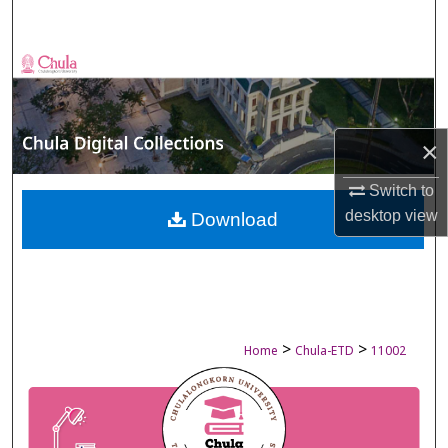
Search
Browse Collections
My Account
×
About
Switch to
desktop
view
Digital Commons Network™
Download
>
>
Home
Chula-ETD
11002