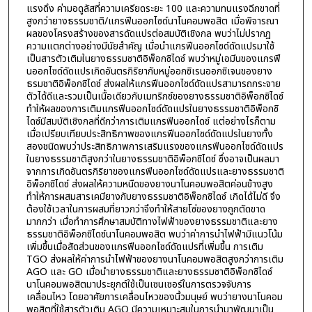
แรงดึง ค่ามอดูลัสที่ความเครียดระยะ 100 และความทนแรงฉีกขาดที่
สูงกว่ายางธรรมชาติ/แกรฟีนออกไซด์นาโนคอมพอสิต เมื่อพิจารณา
ผลของโครงสร้างของสารดัดแปรต่อสมบัติเชิงกล พบว่าไม่ปรากฏ
ความแตกต่างอย่างมีนัยสำคัญ เมื่อนำแกรฟีนออกไซด์ดัดแปรมาใช้
เป็นสารตัวเติมในยางธรรมชาติอิพ็อกซิไดซ์ พบว่าหมู่เอมีนของแกรฟี
นออกไซด์ดัดแปรเกิดอันตรกิริยากับหมู่ออกซิเรนออกซิเจนของยาง
ธรมชาติอิพ็อกซิไดซ์ ส่งผลให้แกรฟีนออกไซด์ดัดแปรสามารถกระจาย
ตัวได้ดีและรวมเป็นเนื้อเดียวกับเมทริกซ์ของยางธรรมชาติอิพ็อกซิไดซ์
ทำให้ผลของการเติมแกรฟีนออกไซด์ดัดแปรในยางธรรมชาติอิพ็อกซิ
ไดซ์มีสมบัติเชิงกลที่ดีกว่าการเติมแกรฟีนออกไดซ์ แต่อย่างไรก็ตาม
เมื่อเปรียบเทียบประสิทธิภาพของแกรฟีนออกไซด์ดัดแปรในยางทั้ง
สองชนิดพบว่าประสิทธิภาพการเสริมแรงของแกรฟีนออกไซด์ดัดแปร
ในยางธรรมชาติสูงกว่าในยางธรรมชาติอิพ็อกซิไดซ์ ซึ่งอาจเป็นผลมา
จากการเกิดอันตรกิริยาของแกรฟีนออกไซด์ดัดแปรและยางธรรมชาติ
อิพ็อกซิไดซ์ ส่งผลให้ความหนืดของยางนาโนคอมพอสิตค่อนข้างสูง
ทำให้การผสมสารเคมียางกับยางธรรมชาติอิพ็อกซิไดซ์ เกิดได้ไม่ดี จึง
ต้องใช้เวลาในการผสมที่ยาวกว่าจึงทำให้สายโซ่ของยางถูกตัดขาด
มากกว่า เมื่อทำการศึกษาสมบัติทางไฟฟ้าของยางธรรมชาติและยาง
ธรรมชาติอิพ็อกซิไดซ์นาโนคอมพอสิต พบว่าค่าการนำไฟฟ้ามีแนวโน้ม
เพิ่มขึ้นเมื่อสัดส่วนของแกรฟีนออกไซด์ดัดแปรที่เพิ่มขึ้น การเติม
TGO ส่งผลให้ค่าการนำไฟฟ้าของยางนาโนคอมพอสิตสูงกว่าการเติม
AGO และ GO เมื่อนำยางธรรมชาติและยางธรรมชาติอิพ็อกซิไดซ์
นาโนคอมพอสิตมาประยุกต์ใช้เป็นเซนเซอร์ในการตรวจจับการ
เคลื่อนไหว โดยอาศัยการเคลื่อนไหวของนิ้วมนุษย์ พบว่ายางนาโนคอม
พอสิตที่ใช้สารตัวเติม AGO มีความเหมาะสมในการนำมาพัฒนาเป็น