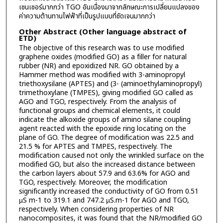
เซนเซอร์มากกว่า TGO อันเนื่องมาจากลักษณะการเปลี่ยนแปลงของ
ค่าความต้านทานไฟฟ้าที่เป็นรูปแบบที่ชัดเจนมากกว่า
Other Abstract (Other language abstract of
ETD)
The objective of this research was to use modified
graphene oxides (modified GO) as a filler for natural
rubber (NR) and epoxidized NR. GO obtained by a
Hammer method was modified with 3-aminopropyl
triethoxysilane (APTES) and (3- (aminoethylaminopropyl)
trimethoxylane (TMPES), giving modified GO called as
AGO and TGO, respectively. From the analysis of
functional groups and chemical elements, it could
indicate the alkoxide groups of amino silane coupling
agent reacted with the epoxide ring locating on the
plane of GO. The degree of modification was 22.5 and
21.5 % for APTES and TMPES, respectively. The
modification caused not only the wrinkled surface on the
modified GO, but also the increased distance between
the carbon layers about 57.9 and 63.6% for AGO and
TGO, respectively. Moreover, the modification
significantly increased the conductivity of GO from 0.51
µS m-1 to 319.1 and 747.2 µS.m-1 for AGO and TGO,
respectively. When considering properties of NR
nanocomposites, it was found that the NR/modified GO