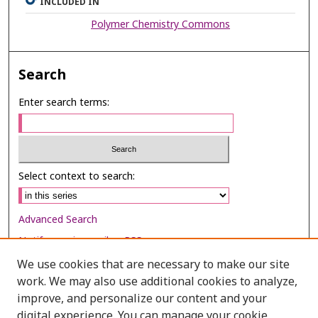
INCLUDED IN
Polymer Chemistry Commons
Search
Enter search terms:
Select context to search:
Advanced Search
Notify me via email or
RSS
We use cookies that are necessary to make our site
Browse
work. We may also use additional cookies to analyze,
Collections
improve, and personalize our content and your
digital experience. You can manage your cookie