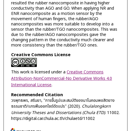
resulted the rubber nanocomposite in having higher
conductivity than AGO and GO. When applying NR and
ENR nanocomposite as a motion sensor by the
movement of human fingers, the rubber/AGO
nanocomposites was more suitable to develop into a
sensor than the rubber/TGO nanocomposites. This was
due to the rubber/AGO nanocomposites gave the
changing pattern in the conductivity much clearer and
more consistency than the rubber/TGO ones.
Creative Commons License
This work is licensed under a
Creative Commons
Attribution-NonCommercial-No Derivative Works 4.0
International License
.
Recommended Citation
วรพุทธพร, สรินยา, "การขึ้นรูปและสมบัติของนาโนคอมพอสิตยาง
ธรรมชาติ/แกรฟีนออกไซด์ดัดแปร" (2020).
Chulalongkorn
University Theses and Dissertations (Chula ETD)
. 11002.
https://digital.car.chula.ac.th/chulaetd/11002