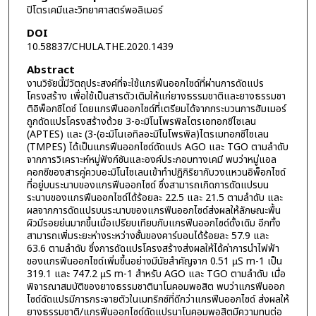
ปิโตรเคมีและวิทยาศาสตร์พอลิเมอร์
DOI
10.58837/CHULA.THE.2020.1439
Abstract
งานวิจัยนี้มีวัตถุประสงค์ที่จะใช้แกรฟีนออกไซด์ที่ผ่านการดัดแปร
โครงสร้าง เพื่อใช้เป็นสารตัวเติมให้แก่ยางธรรมชาติและยางธรรมชา
ติอิพ็อกซิไดซ์ โดยแกรฟีนออกไซด์ที่เตรียมได้จากกระบวนการฮัมเมอร์
ถูกดัดแปรโครงสร้างด้วย 3-อะมิโนโพรพิลไตรเอทอกซีไซเลน
(APTES) และ (3-(อะมิโนเอทิลอะมิโนโพรพิล)ไตรเมทอกซีไซเลน
(TMPES) ได้เป็นแกรฟีนออกไซด์ดัดแปร AGO และ TGO ตามลำดับ
จากการวิเคราะห์หมู่ฟังก์ชันและองค์ประกอบทางเคมี พบว่าหมู่แอล
คอกซีของสารคู่ควบอะมิโนไซเลนเข้าทำปฏิกิริยากับวงแหวนอิพ็อกไซด์
ที่อยู่บนระนาบของแกรฟีนออกไซด์ ซึ่งสามารถเกิดการดัดแปรบน
ระนาบของแกรฟีนออกไซด์ได้ร้อยละ 22.5 และ 21.5 ตามลำดับ และ
ผลจากการดัดแปรบนระนาบของแกรฟีนออกไซด์ส่งผลให้ลักษณะพื้น
ผิวมีรอยย่นมากขึ้นเมื่อเปรียบเทียบกับแกรฟีนออกไซด์ดั้งเดิม อีกทั้ง
สามารถเพิ่มระยะห่างระหว่างชั้นของคาร์บอนได้ร้อยละ 57.9 และ
63.6 ตามลำดับ ซึ่งการดัดแปรโครงสร้างส่งผลให้ได้ค่าการนำไฟฟ้า
ของแกรฟีนออกไซด์เพิ่มขึ้นอย่างมีนัยสำคัญจาก 0.51 µS m-1 เป็น
319.1 และ 747.2 µS m-1 สำหรับ AGO และ TGO ตามลำดับ เมื่อ
พิจารณาสมบัติของยางธรรมชาตินาโนคอมพอสิต พบว่าแกรฟีนออก
ไซด์ดัดแปรมีการกระจายตัวในเมทริกซ์ที่ดีกว่าแกรฟีนออกไซด์ ส่งผลให้
ยางธรรมชาติ/แกรฟีนออกไซด์ดัดแปรนาโนคอมพอสิตมีความทนต่อ