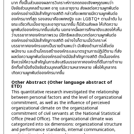
มาก ทั้งนี้ในส่วนของผลการวิเคราะห์การถดถอยเชิงพหุคูณพบว่า
ปัจจัยส่วนบุคคลด้านเพศ อายุ และอายุงาน ส่งผลต่อความผูกพันต่อ
องค์กรอย่างมีนัยสำคัญทางสถิติ กล่าวคือเพศชายมีความผูกพันต่อ
องค์กรมากที่สุด รองลงมาคือเพศหญิง และ LGBTQ+ ตามลำดับ ใน
ขณะเดียวกันเมื่ออายุและอายุงานมากขึ้น ก็มีส่วนส่งผล ให้เกิดความ
ผูกพันต่อองค์กรมากขึ้นเช่นกัน นอกจากนี้ผลการศึกษายังแสดงให้เห็น
ว่าบรรยากาศองค์กรภาพรวม มีอิทธิพลเชิงบวกต่อความผูกพันต่อ
องค์กรอย่างมีนัยสำคัญทางสถิติ อย่างไรก็ตามเมื่อวิเคราะห์
บรรยากาศองค์กรแยกเป็นรายด้านพบว่า มีเพียงด้านการใส่ใจต่อ
พนักงาน และด้านโครงสร้างองค์กรและมาตรฐานการปฏิบัติงาน ที่ส่ง
ผลต่อความผูกพันต่อองค์กรอย่างมีนัยสำคัญทางสถิติ ดังนั้นองค์กร
จึงควรให้ความสำคัญในการส่งเสริมบรรยากาศองค์กรที่ดีในการทำงาน
อีกทั้งคำนึงถึงปัจจัยส่วนบุคคลที่มีความหลากหลาย เพื่อให้บุคลากร
เกิดความผูกพันต่อองค์กรมากขึ้น
Other Abstract (Other language abstract of
ETD)
This quantitative research investigated the relationship
between personal factors and the level of organizational
commitment, as well as the influence of perceived
organizational climate on the organizational
commitment of civil servants at the National Statistical
Office (Head Office). The organizational climate was
categorized into six dimensions: organizational structure
and performance standards, internal communication,