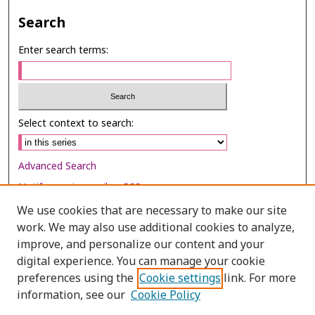
Search
Enter search terms:
Select context to search:
Advanced Search
Notify me via email or
RSS
We use cookies that are necessary to make our site
Browse
work. We may also use additional cookies to analyze,
Collections
improve, and personalize our content and your
digital experience. You can manage your cookie
Disciplines
preferences using the
Cookie settings
link. For more
Authors
information, see our
Cookie Policy