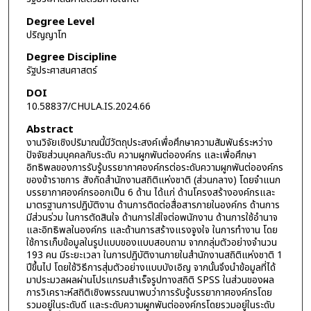
Degree Level
ปริญญาโท
Degree Discipline
รัฐประศาสนศาสตร์
DOI
10.58837/CHULA.IS.2024.66
Abstract
งานวิจัยเชิงปริมาณนี้มีวัตถุประสงค์เพื่อศึกษาความสัมพันธ์ระหว่าง
ปัจจัยส่วนบุคคลกับระดับ ความผูกพันต่อองค์กร และเพื่อศึกษา
อิทธิพลของการรับรู้บรรยากาศองค์กรต่อระดับความผูกพันต่อองค์กร
ของข้าราชการ สังกัดสำนักงานสถิติแห่งชาติ (ส่วนกลาง) โดยจำแนก
บรรยากาศองค์กรออกเป็น 6 ด้าน ได้แก่ ด้านโครงสร้างองค์กรและ
มาตรฐานการปฏิบัติงาน ด้านการติดต่อสื่อสารภายในองค์กร ด้านการ
มีส่วนร่วม ในการตัดสินใจ ด้านการใส่ใจต่อพนักงาน ด้านการใช้อำนาจ
และอิทธิพลในองค์กร และด้านการสร้างแรงจูงใจ ในการทำงาน โดย
ใช้การเก็บข้อมูลในรูปแบบของแบบสอบถาม จากกลุ่มตัวอย่างจำนวน
193 คน มีระยะเวลา ในการปฏิบัติงานภายในสำนักงานสถิติแห่งชาติ 1
ปีขึ้นไป โดยใช้วิธีการสุ่มตัวอย่างแบบบังเอิญ จากนั้นจึงนำข้อมูลที่ได้
มาประมวลผลผ่านโปรแกรมสำเร็จรูปทางสถิติ SPSS ในส่วนของผล
การวิเคราะห์สถิติเชิงพรรณนาพบว่าการรับรู้บรรยากาศองค์กรโดย
รวมอยู่ในระดับดี และระดับความผูกพันต่อองค์กรโดยรวมอยู่ในระดับ