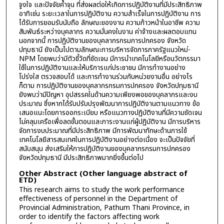
จูงใจ และปัจจัยค้ำจุน ที่ส่งผลต่อให้เกิดการปฏิบัติงานที่มีประสิทธิภาพ
อาทิเช่น ระยะเวลาในการปฏิบัติงาน ความสำเร็จในการปฏิบัติงาน การ
ได้รับการยอมรับนับถือ ลักษณะของงาน ความก้าวหน้าในอาชีพ ความ
สัมพันธ์ระหว่างบุคลากร ความมั่นคงในงาน ค่าจ้างและผลตอบแทน
นอกจากนี้ การปฏิบัติงานของบุคลากรกรมการปกครอง จังหวัด
ปทุมธานี ยังเป็นไปตามลักษณะการบริหารจัดการภาครัฐแนวใหม่-
NPM โดยพบว่ามีตัวชี้วัดที่ชัดเจน มีการนำเทคโนโลยีหรือนวัตกรรมา
ใช้ในการปฏิบัติงานและให้บริการแก่ประชาชน มีการทำงานอย่าง
โปร่งใส ตรวจสอบได้ และการทำงานร่วมกับหน่วยงานอื่น อย่างไร
ก็ตาม การปฏิบัติงานของบุคลากรกรมการปกครอง จังหวัดปทุมธานี
ยังพบว่ามีปัญหา อุปสรรคในด้านความเพียงพอของบุคลากรและงบ
ประมาณ ซึ่งหากได้รับปรับปรุงพัฒนาการปฏิบัติงานตามแนวทาง ข้อ
เสนอแนะโดยการออกระเบียบ หรือแนวทางปฏิบัติงานที่มีความชัดเจน
ไม่คลุมเครือเพื่อลดขั้นตอนและภาระงานแก่ผู้ปฏิบัติงาน มีการบริหาร
จัดการงบประมาณที่มีประสิทธิภาพ มีการพัฒนาทักษะด้านการใช้
เทคโนโลยีสารสนเทศในการปฏิบัติงานอย่างต่อเนื่อง จะเป็นปัจจัยที่
สนับสนุน ส่งเสริมให้การปฏิบัติงานของบุคลากรกรมการปกครอง
จังหวัดปทุมธานี มีประสิทธิภาพมากยิ่งขึ้นต่อไป
Other Abstract (Other language abstract of
ETD)
This research aims to study the work performance
effectiveness of personnel in the Department of
Provincial Administration, Pathum Thani Province, in
order to identify the factors affecting work