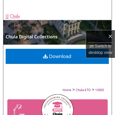
Search
Browse Collections
My Account
×
About
Switch to
desktop
view
Digital Commons Network™
Download
>
>
Home
Chula-ETD
10935