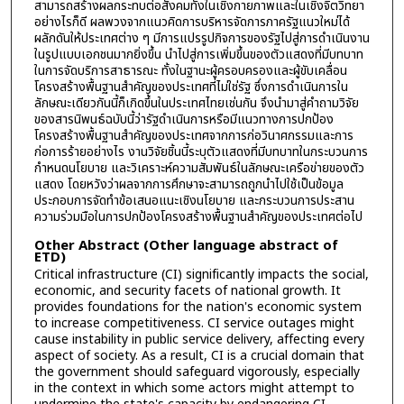
สามารถสร้างผลกระทบต่อสังคมทั้งในเชิงกายภาพและในเชิงจิตวิทยา
อย่างไรก็ดี ผลพวงจากแนวคิดการบริหารจัดการภาครัฐแนวใหม่ได้
ผลักดันให้ประเทศต่าง ๆ มีการแปรรูปกิจการของรัฐไปสู่การดำเนินงาน
ในรูปแบบเอกชนมากยิ่งขึ้น นำไปสู่การเพิ่มขึ้นของตัวแสดงที่มีบทบาท
ในการจัดบริการสาธารณะ ทั้งในฐานะผู้ครอบครองและผู้ขับเคลื่อน
โครงสร้างพื้นฐานสำคัญของประเทศที่ไม่ใช่รัฐ ซึ่งการดำเนินการใน
ลักษณะเดียวกันนี้ก็เกิดขึ้นในประเทศไทยเช่นกัน จึงนำมาสู่คำถามวิจัย
ของสารนิพนธ์ฉบับนี้ว่ารัฐดำเนินการหรือมีแนวทางการปกป้อง
โครงสร้างพื้นฐานสำคัญของประเทศจากการก่อวินาศกรรมและการ
ก่อการร้ายอย่างไร งานวิจัยชิ้นนี้ระบุตัวแสดงที่มีบทบาทในกระบวนการ
กำหนดนโยบาย และวิเคราะห์ความสัมพันธ์ในลักษณะเครือข่ายของตัว
แสดง โดยหวังว่าผลจากการศึกษาจะสามารถถูกนำไปใช้เป็นข้อมูล
ประกอบการจัดทำข้อเสนอแนะเชิงนโยบาย และกระบวนการประสาน
ความร่วมมือในการปกป้องโครงสร้างพื้นฐานสำคัญของประเทศต่อไป
Other Abstract (Other language abstract of
ETD)
Critical infrastructure (CI) significantly impacts the social,
economic, and security facets of national growth. It
provides foundations for the nation's economic system
to increase competitiveness. CI service outages might
cause instability in public service delivery, affecting every
aspect of society. As a result, CI is a crucial domain that
the government should safeguard vigorously, especially
in the context in which some actors might attempt to