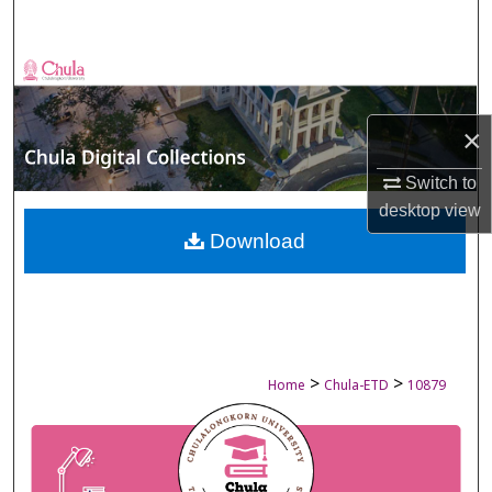
Search
Browse Collections
My Account
×
About
Switch to
desktop
view
Digital Commons Network™
Download
>
>
Home
Chula-ETD
10879