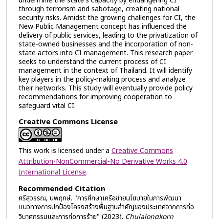
undermine the state's capacity by endangering CI
through terrorism and sabotage, creating national
security risks. Amidst the growing challenges for CI, the
New Public Management concept has influenced the
delivery of public services, leading to the privatization of
state-owned businesses and the incorporation of non-
state actors into CI management. This research paper
seeks to understand the current process of CI
management in the context of Thailand. It will identify
key players in the policy-making process and analyze
their networks. This study will eventually provide policy
recommendations for improving cooperation to
safeguard vital CI.
Creative Commons License
This work is licensed under a
Creative Commons
Attribution-NonCommercial-No Derivative Works 4.0
International License
.
Recommended Citation
ศรีสุวรรณ, นพฤกษ์, "การศึกษาเครือข่ายนโยบายในการพัฒนา
แนวทางการปกป้องโครงสร้างพื้นฐานสำคัญของประเทศจากการก่อ
วินาศกรรมและการก่อการร้าย" (2023).
Chulalongkorn