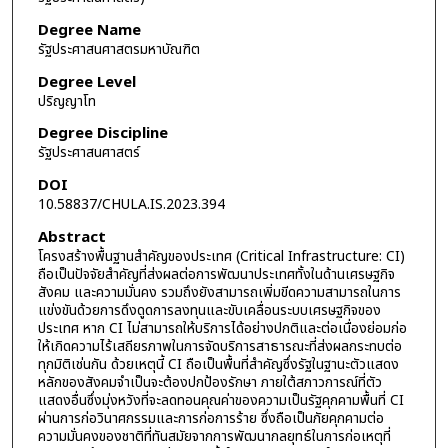
Degree Name
รัฐประศาสนศาสตรมหาบัณฑิต
Degree Level
ปริญญาโท
Degree Discipline
รัฐประศาสนศาสตร์
DOI
10.58837/CHULA.IS.2023.394
Abstract
โครงสร้างพื้นฐานสำคัญของประเทศ (Critical Infrastructure: CI)
ถือเป็นปัจจัยสำคัญที่ส่งผลต่อการพัฒนาประเทศทั้งในด้านเศรษฐกิจ
สังคม และความมั่นคง รวมถึงยังสามารถเพิ่มขีดความสามารถในการ
แข่งขันด้วยการดึงดูดการลงทุนและขับเคลื่อนระบบเศรษฐกิจของ
ประเทศ หาก CI ไม่สามารถให้บริการได้อย่างปกติและต่อเนื่องย่อมก่อ
ให้เกิดความไร้เสถียรภาพในการจัดบริการสาธารณะที่ส่งผลกระทบต่อ
ทุกมิติเช่นกัน ด้วยเหตุนี้ CI ถือเป็นพื้นที่สำคัญซึ่งรัฐในฐานะตัวแสดง
หลักของสังคมจำเป็นจะต้องปกป้องรักษา ภายใต้สภาวการณ์ที่ตัว
แสดงอื่นซึ่งมุ่งหวังที่จะลดทอนคุณค่าของความเป็นรัฐคุกคามพื้นที่ CI
ผ่านการก่อวินาศกรรมและการก่อการร้าย ซึ่งถือเป็นภัยคุกคามต่อ
ความมั่นคงของชาติที่ทันสมัยจากการพัฒนากลยุทธ์ในการก่อเหตุที่