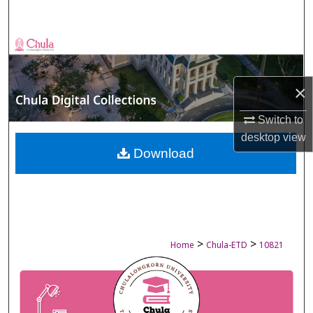
Search
Browse Collections
My Account
×
About
Switch to
desktop
view
Digital Commons Network™
Download
>
>
Home
Chula-ETD
10821