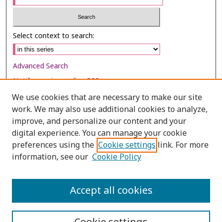
Select context to search:
Advanced Search
Notify me via email or
RSS
We use cookies that are necessary to make our site
Browse
work. We may also use additional cookies to analyze,
Collections
improve, and personalize our content and your
digital experience. You can manage your cookie
Disciplines
preferences using the
Cookie settings
link. For more
Authors
information, see our
Cookie Policy
Author Corner
Author FAQ
Accept all cookies