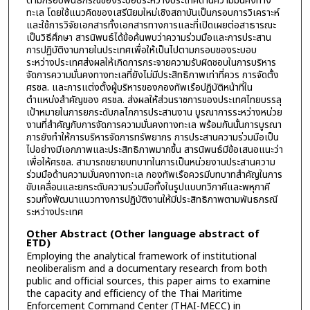
ตามกรอบพันธกรณีของระบอบระหว่างประเทศด้านความมั่นคงทาง
ทะเล โดยใช้แนวคิดของเสรีนิยมใหม่เชิงสถาบันเป็นกรอบการวิเคราะห์
และใช้การวิจัยเอกสารทั้งเอกสารทางการและที่เปิดเผยต่อสาธารณะ
เป็นวิธีศึกษา สารนิพนธ์ได้ข้อค้นพบว่าความร่วมมือและการประสาน
การปฏิบัติงานภายในประเทศเพื่อให้เป็นไปตามกรอบของระบอบ
ระหว่างประเทศส่งผลให้เกิดการกระจายความรับผิดชอบในการบริหาร
จัดการความมั่นคงทางทะเลที่ยังไม่มีประสิทธิภาพเท่าที่ควร การจัดตั้ง
ศรชล. และการแต่งตั้งผู้บริหารของกองทัพเรือปฏิบัติหน้าที่ใน
ตำแหน่งสำคัญของ ศรชล. ส่งผลให้ส่วนราชการของประเทศไทยบรรลุ
เป้าหมายในการยกระดับกลไกการประสานงาน บูรณาการระหว่างหน่วย
งานที่สำคัญกับการจัดการความมั่นคงทางทะเล พร้อมกันนั้นการบูรณา
การยังทำให้การบริหารจัดการทรัพยากร การประสานความร่วมมือเป็น
ไปอย่างมีเอกภาพและประสิทธิภาพมากขึ้น สารนิพนธ์มีข้อเสนอแนะว่า
เพื่อให้ศรชล. สามารถขยายบทบาทในการเป็นหน่วยงานประสานความ
ร่วมมือด้านความมั่นคงทางทะเล กองทัพเรือควรมีบทบาทสำคัญในการ
ขับเคลื่อนและยกระดับความร่วมมือทั้งในรูปแบบทวิภาคีและพหุภาคี
รวมทั้งพัฒนาแนวทางการปฏิบัติงานให้มีประสิทธิภาพตามพันธกรณี
ระหว่างประเทศ
Other Abstract (Other language abstract of
ETD)
Employing the analytical framework of institutional
neoliberalism and a documentary research from both
public and official sources, this paper aims to examine
the capacity and efficiency of the Thai Maritime
Enforcement Command Center (THAI-MECC) in