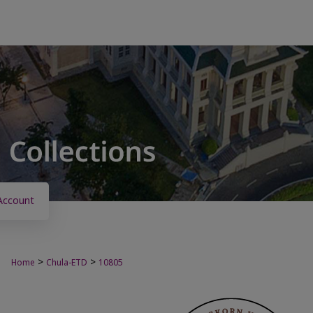
Account
>
>
Home
Chula-ETD
10805