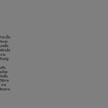
่าจะเป็น
กิจและ
นเหยื่อ
ขัดแย้ง
ความ
้ายรัฐ
นดิน
้านโดย
ิดขึ้น
วิธีการ
) การ
ำลังทหาร