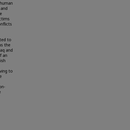
g human
 and
ve
ictims
nflicts
ted to
as the
raq and
f an
ish
ving to
e
on-
e