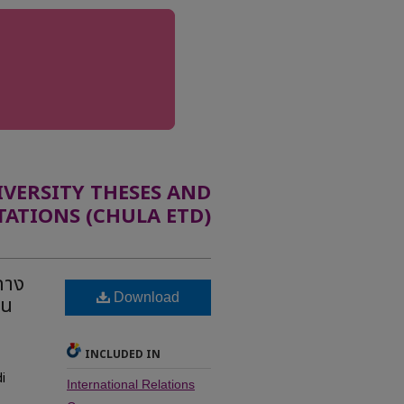
ERSITY THESES AND
TATIONS (CHULA ETD)
ทาง
Download
ใน
INCLUDED IN
i
International Relations