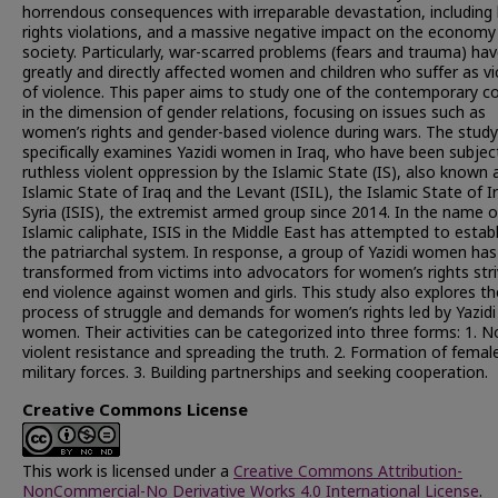
horrendous consequences with irreparable devastation, includin
rights violations, and a massive negative impact on the economy
society. Particularly, war-scarred problems (fears and trauma) ha
greatly and directly affected women and children who suffer as v
of violence. This paper aims to study one of the contemporary co
in the dimension of gender relations, focusing on issues such as
women’s rights and gender-based violence during wars. The study
specifically examines Yazidi women in Iraq, who have been subjec
ruthless violent oppression by the Islamic State (IS), also known 
Islamic State of Iraq and the Levant (ISIL), the Islamic State of I
Syria (ISIS), the extremist armed group since 2014. In the name o
Islamic caliphate, ISIS in the Middle East has attempted to establ
the patriarchal system. In response, a group of Yazidi women has
transformed from victims into advocators for women’s rights stri
end violence against women and girls. This study also explores th
process of struggle and demands for women’s rights led by Yazidi
women. Their activities can be categorized into three forms: 1. N
violent resistance and spreading the truth. 2. Formation of femal
military forces. 3. Building partnerships and seeking cooperation.
Creative Commons License
This work is licensed under a
Creative Commons Attribution-
NonCommercial-No Derivative Works 4.0 International License
.