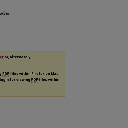
ะหว่าง
er
or, alternately,
ng
PDF
files within Firefox on Mac
plugin for viewing
PDF
files within