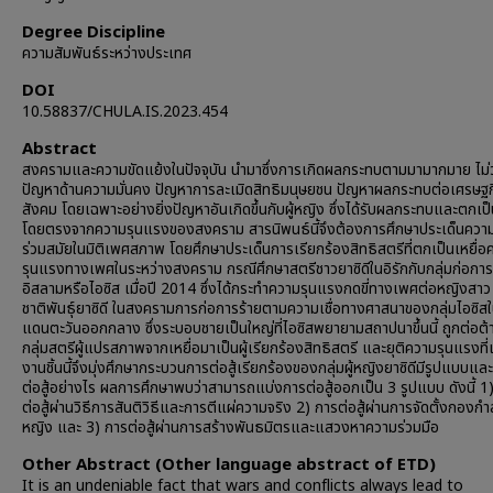
Degree Discipline
ความสัมพันธ์ระหว่างประเทศ
DOI
10.58837/CHULA.IS.2023.454
Abstract
สงครามและความขัดแย้งในปัจจุบัน นำมาซึ่งการเกิดผลกระทบตามมามากมาย ไม่ว
ปัญหาด้านความมั่นคง ปัญหาการละเมิดสิทธิมนุษยชน ปัญหาผลกระทบต่อเศรษฐ
สังคม โดยเฉพาะอย่างยิ่งปัญหาอันเกิดขึ้นกับผู้หญิง ซึ่งได้รับผลกระทบและตกเป็
โดยตรงจากความรุนแรงของสงคราม สารนิพนธ์นี้จึงต้องการศึกษาประเด็นความ
ร่วมสมัยในมิติเพศสภาพ โดยศึกษาประเด็นการเรียกร้องสิทธิสตรีที่ตกเป็นเหยื่อ
รุนแรงทางเพศในระหว่างสงคราม กรณีศึกษาสตรีชาวยาซิดีในอิรักกับกลุ่มก่อการร
อิสลามหรือไอซิส เมื่อปี 2014 ซึ่งได้กระทำความรุนแรงกดขี่ทางเพศต่อหญิงสาว
ชาติพันธุ์ยาซิดี ในสงครามการก่อการร้ายตามความเชื่อทางศาสนาของกลุ่มไอซิสใ
แดนตะวันออกกลาง ซึ่งระบอบชายเป็นใหญ่ที่ไอซิสพยายามสถาปนาขึ้นนี้ ถูกต่อต
กลุ่มสตรีผู้แปรสภาพจากเหยื่อมาเป็นผู้เรียกร้องสิทธิสตรี และยุติความรุนแรงที่เก
งานชิ้นนี้จึงมุ่งศึกษากระบวนการต่อสู้เรียกร้องของกลุ่มผู้หญิงยาซิดีมีรูปแบบและ
ต่อสู้อย่างไร ผลการศึกษาพบว่าสามารถแบ่งการต่อสู้ออกเป็น 3 รูปแบบ ดังนี้ 1
ต่อสู้ผ่านวิธีการสันติวิธีและการตีแผ่ความจริง 2) การต่อสู้ผ่านการจัดตั้งกองก
หญิง และ 3) การต่อสู้ผ่านการสร้างพันธมิตรและแสวงหาความร่วมมือ
Other Abstract (Other language abstract of ETD)
It is an undeniable fact that wars and conflicts always lead to