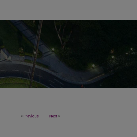
<
Previous
Next
>