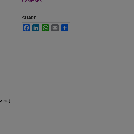
Commons
SHARE
Facebook
LinkedIn
WhatsApp
Email
Share
ระเทศ)