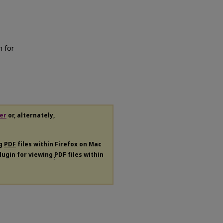
n for
er
or, alternately,
ng
PDF
files within Firefox on Mac
plugin for viewing
PDF
files within