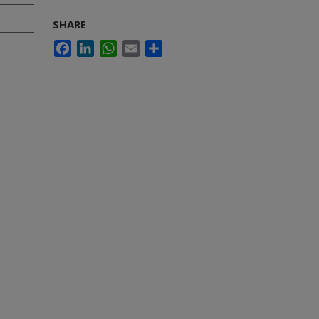
SHARE
Facebook
LinkedIn
WhatsApp
Email
Share