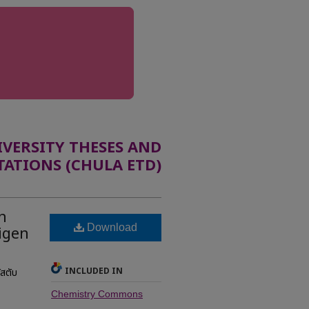
ERSITY THESES AND
TATIONS (CHULA ETD)
n
Download
tigen
INCLUDED IN
สตับ
Chemistry Commons