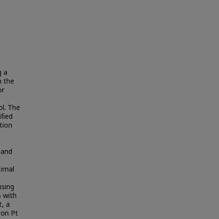
g a
n the
or
ol. The
fied
tion
 and
timal
nsing
% with
t, a
 on Pt