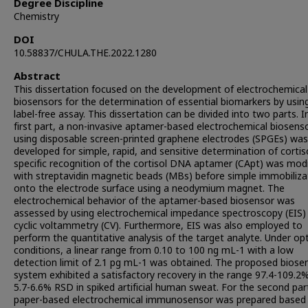
Degree Discipline
Chemistry
DOI
10.58837/CHULA.THE.2022.1280
Abstract
This dissertation focused on the development of electrochemical
biosensors for the determination of essential biomarkers by usin
label-free assay. This dissertation can be divided into two parts. I
first part, a non-invasive aptamer-based electrochemical biosens
using disposable screen-printed graphene electrodes (SPGEs) was
developed for simple, rapid, and sensitive determination of cortis
specific recognition of the cortisol DNA aptamer (CApt) was modi
with streptavidin magnetic beads (MBs) before simple immobiliza
onto the electrode surface using a neodymium magnet. The
electrochemical behavior of the aptamer-based biosensor was
assessed by using electrochemical impedance spectroscopy (EIS)
cyclic voltammetry (CV). Furthermore, EIS was also employed to
perform the quantitative analysis of the target analyte. Under op
conditions, a linear range from 0.10 to 100 ng mL-1 with a low
detection limit of 2.1 pg mL-1 was obtained. The proposed biose
system exhibited a satisfactory recovery in the range 97.4-109.2
5.7-6.6% RSD in spiked artificial human sweat. For the second par
paper-based electrochemical immunosensor was prepared based