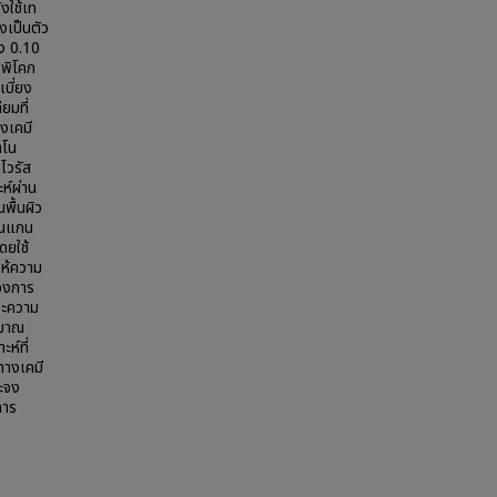
งใช้เท
งเป็นตัว
วง 0.10
 พิโคก
เบี่ยง
ยมที่
งเคมี
าโน
ไวรัส
ห์ผ่าน
พื้นผิว
่วนแกน
ดยใช้
ให้ความ
ของการ
ละความ
ิมาณ
ห์ที่
ทางเคมี
าะจง
การ