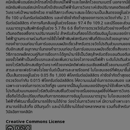
คนิคอิมพีแดนซ์สเปกโทรสโกปีเชิงเคมีไฟฟ้าและไซคลิกโวลแทมเมตรี นอกจากนี้ยั
คนิคอิมพีแดนซ์สเปกโทรสโกปีเชิงเคมีไฟฟ้าในการวิเคราะห์เชิงปริมาณคอติซอลซึ่
วิเคราะห์เป้าหมายอีกด้วย ภายใต้สภาวะที่เหมาะสมจะได้ความเป็นเส้นตรงอยู่ในช่
ถึง 100 นาโนกรัมต่อมิลลิลิตร และค่าขีดจำกัดต่ำสุดของการตรวจวัดเท่ากับ 2.1
รัมต่อมิลลิลิตร ค่าการคืนกลับอยู่ในช่วงร้อยละ 97.4 ถึง 109.2 และมีร้อยละส่วน
เบนมาตรฐานสัมพัทธ์อยู่ในช่วง 5.7 ถึง 6.6 ซึ่งทำการตรวจวัดในตัวอย่างเหงื่อเที
เติมคอติซอลซึ่งทราบปริมาณลงไป สำหรับส่วนที่สองได้เตรียมอิมมูโนเซนเซอร์ทา
ไฟฟ้าฐานกระดาษร่วมกับการใช้ขั้วไฟฟ้าพิมพ์สกรีนกราฟีนที่ดัดแปรด้วยอนุภาคน
ทองคำขาวบนท่อนาโนคาร์บอนแบบผนังเดี่ยวสำหรับตรวจวัดโปรตีนส่วนแกนของ
ตับอักเสบซี อนุภาคนาโนทองคำขาวบนท่อนาโนคาร์บอนแบบผนังเดี่ยวซึ่งสังเคราะ
วิธีการตกผลึกควบคู่กับการยึดเกาะได้ถูกนำมาใช้เป็นวัสดุสำหรับตรึงแอนติบอดีบน
ของขั้วไฟฟ้าเป็นครั้งแรกและช่วยเพิ่มความว่องไวทางเคมีไฟฟ้า ระดับโปรตีนส
ของไวรัสตับอักเสบซีถูกวิเคราะห์ด้วยเทคนิคดิฟเฟอเรนเชียลพัลส์โวลแทมเมตรีโ
สารละลายเฟอริ/เฟอโรไซยาไนด์เป็นสารละลายรีดอกซ์ ไบโอเซนเซอร์ที่พัฒนาขึ้น
เป็นเส้นตรงอยู่ในช่วง 0.05 ถึง 1,000 พิโคกรัมต่อมิลลิลิตร ค่าขีดจำกัดต่ำสุด
ตรวจวัดเท่ากับ 0.015 พิโคกรัมต่อมิลลิลิตร ให้ความแม่นยำในการตอบสนอง แ
เฉพาะเจาะจงในการตรวจวัดที่สูง นอกจากนี้อิมมูโนเซนเซอร์ยังถูกนำใช้เพื่อหาปร
โปรตีนส่วนแกนของไวรัสตับอักเสบซีในตัวอย่างเซรั่มของมนุษย์ซึ่งให้ผลการวิเคราะ
เชื่อถือได้เมื่อเปรียบเทียบกับการทดสอบทางอิมมูโนแบบมาตรฐาน ไบโอเซนเซอร์
ไฟฟ้าที่พัฒนาขึ้นนี้สามารถใช้งานได้ง่าย ว่องไวในการวิเคราะห์ มีความจำเพาะเจ
สามารถใช้แล้วทิ้ง มีต้นทุนต่ำ และนำไปใช้งานได้อย่างหลากหลาย รวมทั้งสำหรับ
วินิจฉัยทางคลินิก
Creative Commons License