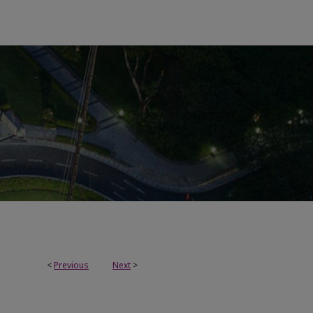
<
Previous
Next
>