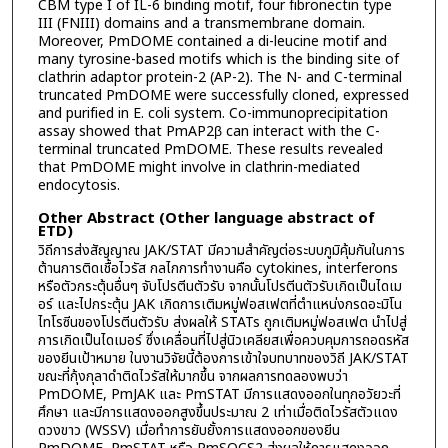
CBM type I of IL-6 binding motif, four fibronectin type
III (FNIII) domains and a transmembrane domain.
Moreover, PmDOME contained a di-leucine motif and
many tyrosine-based motifs which is the binding site of
clathrin adaptor protein-2 (AP-2). The N- and C-terminal
truncated PmDOME were successfully cloned, expressed
and purified in E. coli system. Co-immunoprecipitation
assay showed that PmAP2β can interact with the C-
terminal truncated PmDOME. These results revealed
that PmDOME might involve in clathrin-mediated
endocytosis.
Other Abstract (Other language abstract of
ETD)
วิถีการส่งสัญญาณ JAK/STAT มีความสำคัญต่อระบบภูมิคุ้มกันในการ
ต้านการติดเชื้อไวรัส กลไกการทำงานคือ cytokines, interferons
หรือตัวกระตุ้นอื่นๆ จับโปรตีนตัวรับ จากนั้นโปรตีนตัวรับเกิดเป็นไดเม
อร์ และไปกระตุ้น JAK เกิดการเติมหมู่ฟอสเฟตที่ตำแหน่งกรดอะมิโน
ไทโรซีนของโปรตีนตัวรับ ส่งผลให้ STATs ถูกเติมหมู่ฟอสเฟต นำไปสู่
การเกิดเป็นไดเมอร์ ซึ่งเคลื่อนที่ไปสู่นิวเคลียสเพื่อควบคุมการถอดรหัส
ของยีนเป้าหมาย ในงานวิจัยนี้ต้องการเข้าใจบทบาทของวิถี JAK/STAT
ขณะที่กุ้งกุลาดำติดไวรัสให้มากขึ้น จากผลการทดลองพบว่า
PmDOME, PmJAK และ PmSTAT มีการแสดงออกในทุกอวัยวะที่
ศึกษา และมีการแสดงออกสูงขึ้นประมาณ 2 เท่าเมื่อติดไวรัสตัวแดง
ดวงขาว (WSSV) เมื่อทำการยับยั้งการแสดงออกของยีน