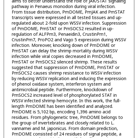
aims to better understand the role of JAK/STAT signaling
pathway in Penaeus monodon during viral infection.
From tissue distribution, PmDOME, PmJAK and PmSTAT
transcripts were expressed in all tested tissues and up-
regulated about 2-fold upon WSSV infection. Suppression
of PmDOME, PmSTAT or PmSOCS2 resulted in up-
regulation of ALFPm3, Penaeidin3, CrustinPm1,
CrustinPm7, ProPO2 and Vago 5 expression during WSSV
infection. Moreover, knocking down of PmDOME or
PmSTAT can delay the shrimp mortality during WSSV
infection while viral copies decreased in PmDOME,
PmSTAT or PmSOCS2 silenced shrimp. These results
suggested that suppression of PmDOME, PmSTAT or
PmSOCS2 causes shrimp resistance to WSSV infection
by reducing WSSV replication and inducing the expression
of phenol oxidase system, interferon system and
antimicrobial peptide. Furthermore, knockdown of
PmSOCS2 increased level of phosphorylated STAT in
WSSV infected shrimp hemocyte. In this work, the full-
length PmDOME has been identified and analyzed.
PmDOME is 5,102 bp, encoding 1,396 amino acid
residues. From phylogenetic tree, PmDOME belongs to
the group of invertebrates and closely related to L.
vannamei and M. japonicus. From domain prediction,
PmDOME consisted of 24 residues of signal peptide, a