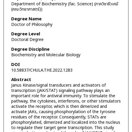
Department of Biochemistry (fac. Science) (ภาควิชาชีวเคมี
(คณะวิทยาศาสตร์))
Degree Name
Doctor of Philosophy
Degree Level
Doctoral Degree
Degree Discipline
Biochemistry and Molecular Biology
DOI
10.58837/CHULA.THE.2022.1283
Abstract
Janus Kinase/signal transducers and activators of
transcription (JAK/STAT) signaling pathway plays an
important role for antiviral immunity. To stimulate the
pathway, the cytokines, interferons, or other stimulators
activate the receptor, which is then dimerized and
activate JAKs, causing phosphorylation of the tyrosine
residues of the receptor. Consequently, STATs are
phosphorylated, dimerized and localized into the nucleus
to regulate their target gene transcription. This study