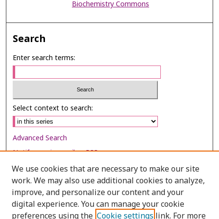
Biochemistry Commons
Search
Enter search terms:
Select context to search:
Advanced Search
Notify me via email or
RSS
We use cookies that are necessary to make our site
Browse
work. We may also use additional cookies to analyze,
improve, and personalize our content and your
Collections
digital experience. You can manage your cookie
Disciplines
preferences using the
Cookie settings
link. For more