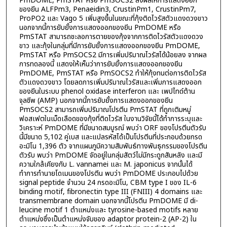
PmDOME, PmSTAT หรือ PmSOCS2 ส่งผลให้การแสดงออก
ของยีน ALFPm3, Penaeidin3, CrustinPm1, CrustinPm7,
ProPO2 และ Vago 5 เพิ่มสูงขึ้นในขณะที่กุ้งติดไวรัสตัวแดงดวงขาว
นอกจากนี้การยับยั้งการแสดงออกของยีน PmDOME หรือ
PmSTAT สามารถชะลอการตายของกุ้งจากการติดไวรัสตัวแดงดวง
ขาว และกุ้งในกลุ่มที่มีการยับยั้งการแสดงออกของยีน PmDOME,
PmSTAT หรือ PmSOCS2 มีการเพิ่มปริมาณไวรัสได้น้อยลง จากผล
การทดลองนี้ แสดงให้เห็นว่าการยับยั้งการแสดงออกของยีน
PmDOME, PmSTAT หรือ PmSOCS2 ทำให้กุ้งทนต่อการติดไวรัส
ตัวแดงดวงขาว โดยลดการเพิ่มปริมาณไวรัสและเพิ่มการแสดงออก
ของยีนในระบบ phenol oxidase interferon และ เพปไทด์ต้าน
จุลชีพ (AMP) นอกจากนี้การยับยั้งการแสดงออกของยีน
PmSOCS2 สามารถเพิ่มปริมาณโปรตีน PmSTAT ที่ถูกเติมหมู่
ฟอสเฟตในเม็ดเลือดของกุ้งที่ติดไวรัส ในงานวิจัยนี้ได้ทำการระบุและ
วิเคราะห์ PmDOME ที่มีขนาดสมบูรณ์ พบว่า ORF ของโปรตีนตัวรับ
นี้มีขนาด 5,102 คู่เบส และแปลรหัสได้เป็นโปรตีนที่ประกอบด้วยกรด
อะมิโน 1,396 ตัว จากแผนภูมิความสัมพันธ์ทางพันธุกรรมของโปรตีน
ตัวรับ พบว่า PmDOME จัดอยู่ในกลุ่มสัตว์ไม่มีกระดูกสันหลัง และมี
ความใกล้เคียงกับ L. vannamei และ M. japonicus จากนั้นได้
ทำการทำนายโดเมนของโปรตีน พบว่า PmDOME ประกอบไปด้วย
signal peptide จำนวน 24 กรดอะมิโน, CBM type I ของ IL-6
binding motif, fibronectin type III (FNIII) 4 domains และ
transmembrane domain นอกจากนี้โปรตีน PmDOME มี di-
leucine motif 1 ตำแหน่งและ tyrosine-based motifs หลาย
ตำแหน่งซึ่งเป็นตำแหน่งจับของ adaptor protein-2 (AP-2) ใน