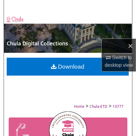
Search
Browse Collections
My Account
×
About
Switch to
desktop
view
Digital Commons Network™
Download
>
>
Home
Chula-ETD
10777