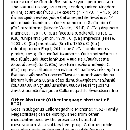
เกษตรศาสตร์ มหาวิทยาลัยเชียงใหม่ และ type specimens จาก
The Natural History Museum, London, United Kingdom
(NHM) รวมทั้งหมดจำนวน 314 ตัวอย่าง (♀ = 178, ♂ = 136) โดย
ทำการระบุชนิดของผึ้งสกุลย่อย Callomegachile ที่พบจำนวน 14
ชนิด เป็นชนิดที่เคยมีรายงานในประเทศไทยจำนวน 8 ชนิด ได้แก่ C.
(Ca.) atratiforme (Meade-Waldo, 1914), C. (Ca.) disjuncta
(Fabricius, 1781), C. (Ca.) facetula (Cockerell, 1918), C.
(Ca.) fulvipennis (Smith, 1879), C. (Ca.) impressa (Friese,
1903), C. (Ca.) monticola (Smith, 1853), C. (Ca.)
odontophorum Engel, 2011 และ C. (Ca.) umbripennis
(Smith, 1853) เป็นชนิดที่ยังไม่เคยมีรายงานในประเทศไทยจำนวน 2
ชนิด เป็นผึ้งชนิดใหม่ของโลกจำนวน 4 ชนิด และเขียนคำบรรยาย
ลักษณะผึ้งเพศผู้ชนิด C. (Ca.) facetula และผึ้งเพศเมียชนิด C.
(Ca.) impressa ที่ไม่มีคำบรรยายลักษณะไว้ในอดีตพร้อมทั้งระบุสถาน
ที่พบเจอของผึ้งทุกชนิด นอกจากนี้ยังพบความแตกต่างของลักษณะ
labrum ในผึ้งแต่ละชนิดและอวัยวะสืบพันธุ์เพศผู้ซึ่งสามารถนำมาใช้
ร่วมกับลักษณะสัณฐานอื่นในการจำแนกชนิดพร้อมสร้างรูปวิธาน
สำหรับจำแนกชนิดผึ้งสกุลย่อย Callomegachile ที่พบในประเทศไทย
Other Abstract (Other language abstract of
ETD)
Bees in subgenus Callomegachile Michener, 1962 (Family:
Megachilidae) can be distinguished from other
megachiline bees by the presence of striated
mesoscutum. As a solitary bee group, Callomegachile