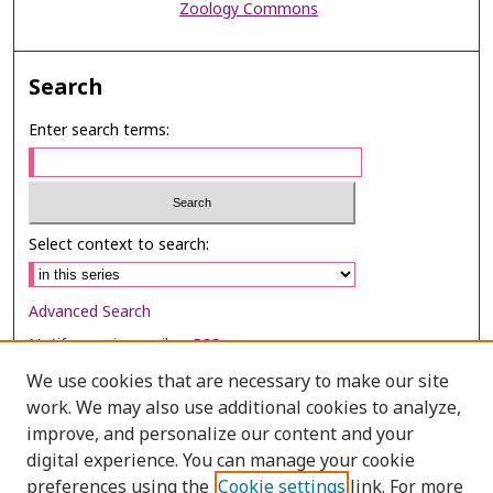
Zoology Commons
Search
Enter search terms:
Select context to search:
Advanced Search
Notify me via email or
RSS
We use cookies that are necessary to make our site
Browse
work. We may also use additional cookies to analyze,
Collections
improve, and personalize our content and your
digital experience. You can manage your cookie
Disciplines
preferences using the
Cookie settings
link. For more