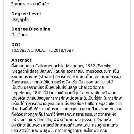
วิทยาศาสตรมหาบัณฑิต
Degree Level
ปริญญาโท
Degree Discipline
สัตววิทยา
DOI
10.58837/CHULA.THE.2018.1587
Abstract
ผึ้งในสกุลย่อย Callomegachile Michener, 1962 (Family:
Megachilidae) มีลักษณะเด่นคือ ลวดลายบน mesoscutum เป็น
หยักแบบร่างแห (striate) มีการดำรงชีวิตแบบโดดเดี่ยวและมีการนำ
วัสดุหลายประเภทมาใช้ในการสร้างรัง เช่น ดิน กรวด และ ยางไม้
เป็นต้น นอกจากนี้ยังเป็นหนึ่งในผึ้งในสกุล Chalicodoma
Lepeletier, 1841 ที่มีจำนวนชนิดมากที่สุดในแถบเอเชียตะวันออก
เฉียงใต้แต่กลับมีข้อมูลการการศึกษาน้อยและไม่เป็นที่รู้จัก ในการศึกษา
ครั้งนี้ได้ทำการศึกษาอนุกรมวิธานผึ้งสกุลย่อย Callomegachile จาก
ตัวอย่างผึ้งที่ได้ทำการเก็บรวบรวมในภาคสนามจากทั่วประเทศไทย รวม
ทั้งตัวอย่างที่ถูกเก็บรักษาไว้ที่พิพิธภัณฑสถานธรรมชาติวิทยาแห่ง
จุฬาลงกรณ์มหาวิทยาลัย, พิพิธภัณฑ์แมลงสุธรรมอารีกุลแห่ง
มหาวิทยาลัยเกษตรศาสตร์ วิทยาเขตกำแพงแสน, กรมอุทยานแห่ง
ชาติ สัตว์ป่า และ พันธุ์พืช, ภาควิชากีฏวิทยาและโรคพืช คณะ