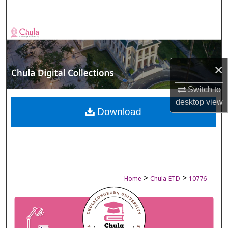
Search
Browse Collections
My Account
×
About
Switch to
desktop
view
Digital Commons Network™
Download
>
>
Home
Chula-ETD
10776