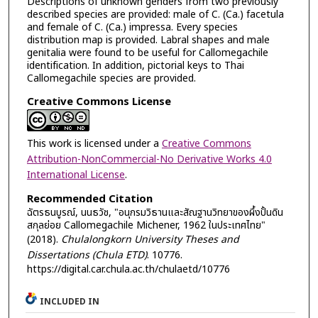
Descriptions of unknown genders from two previously
described species are provided: male of C. (Ca.) facetula
and female of C. (Ca.) impressa. Every species
distribution map is provided. Labral shapes and male
genitalia were found to be useful for Callomegachile
identification. In addition, pictorial keys to Thai
Callomegachile species are provided.
Creative Commons License
This work is licensed under a
Creative Commons
Attribution-NonCommercial-No Derivative Works 4.0
International License
.
Recommended Citation
ฉัตรธนบูรณ์, นนธวัช, "อนุกรมวิธานและสัณฐานวิทยาของผึ้งปั้นดิน
สกุลย่อย Callomegachile Michener, 1962 ในประเทศไทย"
(2018).
Chulalongkorn University Theses and
Dissertations (Chula ETD)
. 10776.
https://digital.car.chula.ac.th/chulaetd/10776
INCLUDED IN