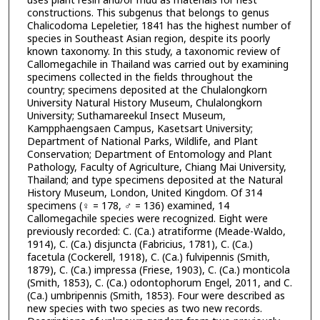
uses plant resin and/or mud as materials for nest
constructions. This subgenus that belongs to genus
Chalicodoma Lepeletier, 1841 has the highest number of
species in Southeast Asian region, despite its poorly
known taxonomy. In this study, a taxonomic review of
Callomegachile in Thailand was carried out by examining
specimens collected in the fields throughout the
country; specimens deposited at the Chulalongkorn
University Natural History Museum, Chulalongkorn
University; Suthamareekul Insect Museum,
Kampphaengsaen Campus, Kasetsart University;
Department of National Parks, Wildlife, and Plant
Conservation; Department of Entomology and Plant
Pathology, Faculty of Agriculture, Chiang Mai University,
Thailand; and type specimens deposited at the Natural
History Museum, London, United Kingdom. Of 314
specimens (♀ = 178, ♂ = 136) examined, 14
Callomegachile species were recognized. Eight were
previously recorded: C. (Ca.) atratiforme (Meade-Waldo,
1914), C. (Ca.) disjuncta (Fabricius, 1781), C. (Ca.)
facetula (Cockerell, 1918), C. (Ca.) fulvipennis (Smith,
1879), C. (Ca.) impressa (Friese, 1903), C. (Ca.) monticola
(Smith, 1853), C. (Ca.) odontophorum Engel, 2011, and C.
(Ca.) umbripennis (Smith, 1853). Four were described as
new species with two species as two new records.