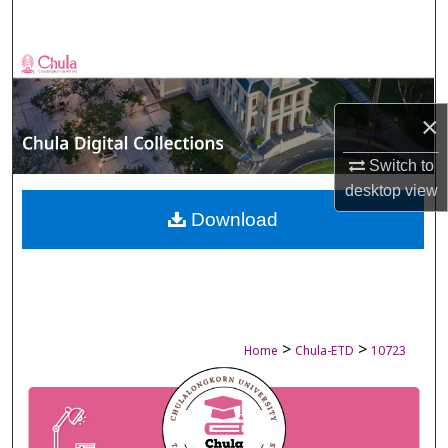
Search
Browse Collections
My Account
×
Switch to
About
desktop
view
Digital Commons Network™
Download
>
>
Home
Chula-ETD
10723