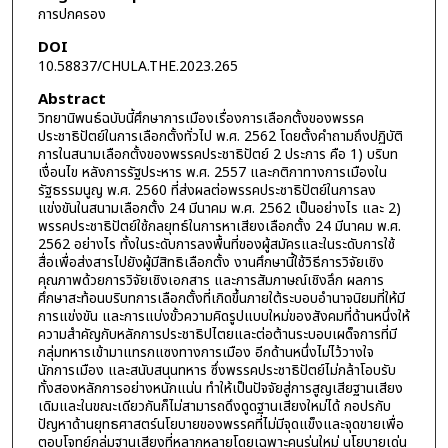
การปกครอง
DOI
10.58837/CHULA.THE.2023.265
Abstract
วิทยานิพนธ์ฉบับนี้ศึกษาการเมืองเรื่องการเลือกตั้งของพรรค
ประชาธิปัตย์ในการเลือกตั้งทั่วไป พ.ศ. 2562 โดยตั้งคำถามถึงปฏิบัติ
การในสนามเลือกตั้งของพรรคประชาธิปัตย์ 2 ประการ คือ 1) บริบท
เงื่อนไข หลังการรัฐประหาร พ.ศ. 2557 และกติกาทางการเมืองใน
รัฐธรรมนูญ พ.ศ. 2560 ที่ส่งผลต่อพรรคประชาธิปัตย์ในการลง
แข่งขันในสนามเลือกตั้ง 24 มีนาคม พ.ศ. 2562 เป็นอย่างไร และ 2)
พรรคประชาธิปัตย์ใช้กลยุทธ์ในการหาเสียงเลือกตั้ง 24 มีนาคม พ.ศ.
2562 อย่างไร ทั้งในระดับการลงพื้นที่ของผู้สมัครและในระดับการใช้
สื่อเพื่อส่งสารไปยังผู้มีสิทธิเลือกตั้ง งานศึกษานี้ใช้วิธีการวิจัยเชิง
คุณภาพด้วยการวิจัยเชิงเอกสาร และการสัมภาษณ์เชิงลึก ผลการ
ศึกษาสะท้อนบริบทการเลือกตั้งที่เกิดขึ้นภายใต้ระบอบอำนาจนิยมที่ให้มี
การแข่งขัน และการแบ่งขั้วความคิดรูปแบบใหม่ของสังคมที่ด้านหนึ่งให้
ความสำคัญกับหลักการประชาธิปไตยและต่อต้านระบอบเผด็จการที่มี
กลุ่มทหารเข้ามาแทรกแซงทางการเมือง อีกด้านหนึ่งไม่ไว้วางใจ
นักการเมือง และสนับสนุนทหาร ซึ่งพรรคประชาธิปัตย์ไม่กล้าโอบรับ
ทั้งสองหลักการอย่างหนักแน่น ทำให้เป็นปัจจัยสู่การสูญเสียฐานเสียง
เดิมและในขณะเดียวกันก็ไม่สามารถดึงดูดฐานเสียงใหม่ได้ กอปรกับ
ปัญหาด้านยุทธศาสตร์นโยบายของพรรคที่ไม่มีจุดแข็งและจุดขายเพื่อ
ตอบโจทย์กลุ่มฐานเสียงที่หลากหลายโดยเฉพาะคนรุ่นใหม่ นโยบายเด่น