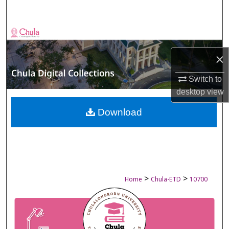
Search
Browse Collections
×
My Account
Switch to
About
desktop
view
Digital Commons Network™
Download
>
>
Home
Chula-ETD
10700