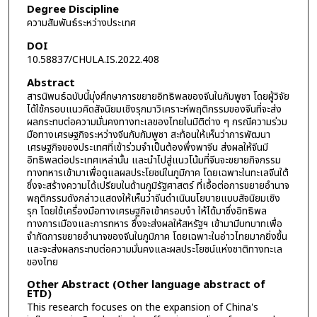
Degree Discipline
ความสัมพันธ์ระหว่างประเทศ
DOI
10.58837/CHULA.IS.2022.408
Abstract
สารนิพนธ์ฉบับนี้มุ่งศึกษาการขยายอิทธิพลของจีนในกัมพูชา โดยผู้วิจัย
ได้ใช้กรอบแนวคิดสัจนิยมเชิงรุกมาวิเคราะห์พฤติกรรมของจีนที่จะส่ง
ผลกระทบต่อความมั่นคงทางทะเลของไทยในมิติต่าง ๆ กรณีความร่วม
มือทางเศรษฐกิจระหว่างจีนกับกัมพูชา สะท้อนให้เห็นว่าการพัฒนา
เศรษฐกิจของประเทศที่เข้าร่วมจำเป็นต้องพึ่งพาจีน ส่งผลให้จีนมี
อิทธิพลต่อประเทศเหล่านั้น และนำไปสู่แนวโน้มที่จีนจะขยายกิจกรรม
ทางทหารเข้ามาเพื่อดูแลผลประโยชน์ในภูมิภาค โดยเฉพาะในทะเลจีนใต้
ซึ่งจะสร้างความได้เปรียบในด้านภูมิรัฐศาสตร์ ที่เอื้อต่อการขยายอำนาจ
พฤติกรรมดังกล่าวแสดงให้เห็นว่าจีนดำเนินนโยบายแบบสัจนิยมเชิง
รุก โดยใช้เครื่องมือทางเศรษฐกิจเข้าครอบงำ ให้ได้มาซึ่งอิทธิพล
ทางการเมืองและการทหาร ซึ่งจะส่งผลให้สหรัฐฯ เข้ามามีบทบาทเพื่อ
จำกัดการขยายอำนาจของจีนในภูมิภาค โดยเฉพาะในอ่าวไทยมากยิ่งขึ้น
และจะส่งผลกระทบต่อความมั่นคงและผลประโยชน์แห่งชาติทางทะเล
ของไทย
Other Abstract (Other language abstract of
ETD)
This research focuses on the expansion of China's