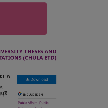
ERSITY THESES AND
TATIONS (CHULA ETD)
านภาพ
Download
าร
ุรี
INCLUDED IN
Public Affairs, Public