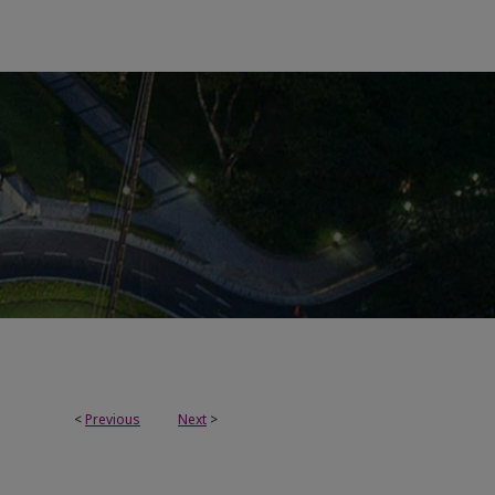
<
Previous
Next
>