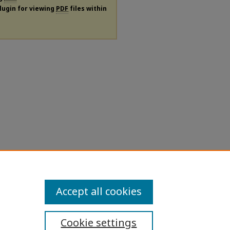
plugin for viewing
PDF
files within
Accept all cookies
Cookie settings