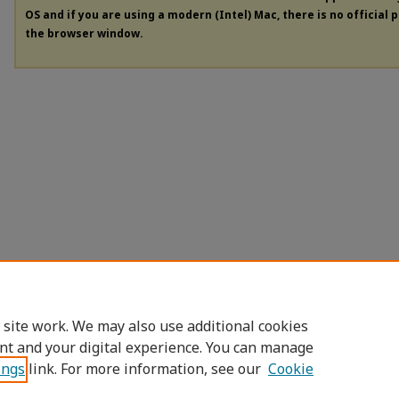
OS and if you are using a modern (Intel) Mac, there is no official 
the browser window.
 site work. We may also use additional cookies
nt and your digital experience. You can manage
ings
link. For more information, see our
Cookie