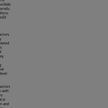
อการ
ละปัจจัย
ัยภายใน
นักงาน
ณ์ได้
actors
y
elated
rs
l
vey
g
ial
level
factors
s with
rs
d in
an and