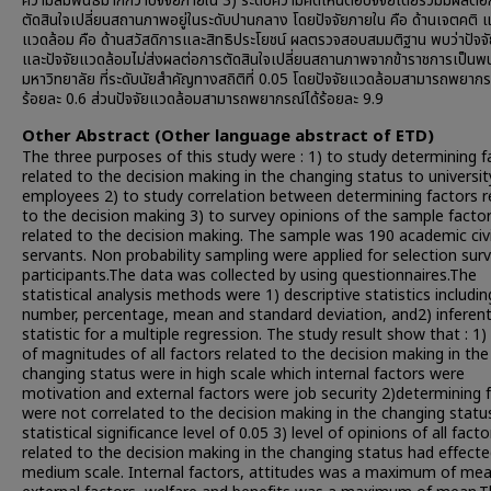
ความสัมพันธ์มากกว่าปัจจัยภายใน 3) ระดับความคิดเห็นต่อปัจจัยโดยรวมมีผลต่
ตัดสินใจเปลี่ยนสถานภาพอยู่ในระดับปานกลาง โดยปัจจัยภายใน คือ ด้านเจตคติ แ
แวดล้อม คือ ด้านสวัสดิการและสิทธิประโยชน์ ผลตรวจสอบสมมติฐาน พบว่าปัจจ
และปัจจัยแวดล้อมไม่ส่งผลต่อการตัดสินใจเปลี่ยนสถานภาพจากข้าราชการเป็นพ
มหาวิทยาลัย ที่ระดับนัยสำคัญทางสถิติที่ 0.05 โดยปัจจัยแวดล้อมสามารถพยากร
ร้อยละ 0.6 ส่วนปัจจัยแวดล้อมสามารถพยากรณ์ได้ร้อยละ 9.9
Other Abstract (Other language abstract of ETD)
The three purposes of this study were : 1) to study determining f
related to the decision making in the changing status to universit
employees 2) to study correlation between determining factors r
to the decision making 3) to survey opinions of the sample facto
related to the decision making. The sample was 190 academic civi
servants. Non probability sampling were applied for selection sur
participants.The data was collected by using questionnaires.The
statistical analysis methods were 1) descriptive statistics includin
number, percentage, mean and standard deviation, and2) inferent
statistic for a multiple regression. The study result show that : 1) 
of magnitudes of all factors related to the decision making in the
changing status were in high scale which internal factors were
motivation and external factors were job security 2)determining 
were not correlated to the decision making in the changing statu
statistical significance level of 0.05 3) level of opinions of all facto
related to the decision making in the changing status had effecte
medium scale. Internal factors, attitudes was a maximum of me