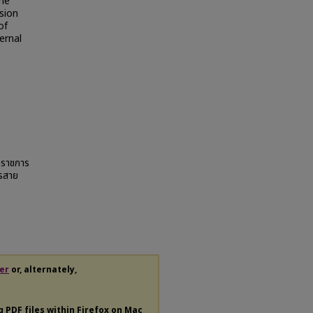
The
sion
of
ernal
้าราชการ
ารสาย
er
or, alternately,
ng
PDF
files within Firefox on Mac