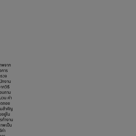
นภาพจาก
่อการ
ำรวจ
พนักงาน
ากวิธี
บสอบถาม
ำนวน ค่า
รถดถอย
ามสำคัญ
อยู่ใน
การทำงาน
ภาพเป็น
ีค่า