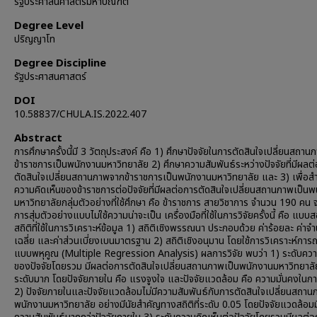
รัฐประศาสนศาสตรมหาบัณฑิต
Degree Level
ปริญญาโท
Degree Discipline
รัฐประศาสนศาสตร์
DOI
10.58837/CHULA.IS.2022.407
Abstract
การศึกษาครั้งนี้มี 3 วัตถุประสงค์ คือ 1) ศึกษาปัจจัยในการตัดสินใจเปลี่ยนสถา
ข้าราชการเป็นพนักงานมหาวิทยาลัย 2) ศึกษาความสัมพันธ์ระหว่างปัจจัยที่มีผลต
ตัดสินใจเปลี่ยนสถานภาพจากข้าราชการเป็นพนักงานมหาวิทยาลัย และ 3) เพื่อส
ความคิดเห็นของข้าราชการต่อปัจจัยที่มีผลต่อการตัดสินใจเปลี่ยนสถานภาพเป็น
มหาวิทยาลัยกลุ่มตัวอย่างที่ใช้ศึกษา คือ ข้าราชการ สายวิชาการ จำนวน 190 คน จ
การสุ่มตัวอย่างแบบไม่ใช้ความน่าจะเป็น เครื่องมือที่ใช้ในการวิจัยครั้งนี้ คือ แบ
สถิติที่ใช้ในการวิเคราะห์ข้อมูล 1) สถิติเชิงพรรณนา ประกอบด้วย ค่าร้อยละ ค่าจ
เฉลี่ย และค่าส่วนเบี่ยงเบนมาตรฐาน 2) สถิติเชิงอนุมาน โดยใช้การวิเคราะห์กา
แบบพหุคูณ (Multiple Regression Analysis) ผลการวิจัย พบว่า 1) ระดับคว
ของปัจจัยโดยรวม มีผลต่อการตัดสินใจเปลี่ยนสถานภาพเป็นพนักงานมหาวิทยาลัย
ระดับมาก โดยปัจจัยภายใน คือ แรงจูงใจ และปัจจัยแวดล้อม คือ ความมั่นคงใน
2) ปัจจัยภายในและปัจจัยแวดล้อมไม่มีความสัมพันธ์กับการตัดสินใจเปลี่ยนสถาน
พนักงานมหาวิทยาลัย อย่างมีนัยสำคัญทางสถิติที่ระดับ 0.05 โดยปัจจัยแวดล้อมม