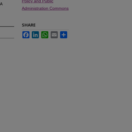
Policy and Public
 A
Administration Commons
SHARE
Facebook
LinkedIn
WhatsApp
Email
Share