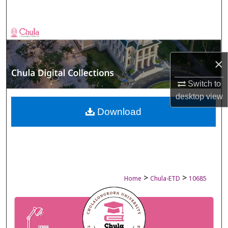
Search
Browse Collections
My Account
×
Switch to
About
desktop
view
Digital Commons Network™
Download
>
>
Home
Chula-ETD
10685