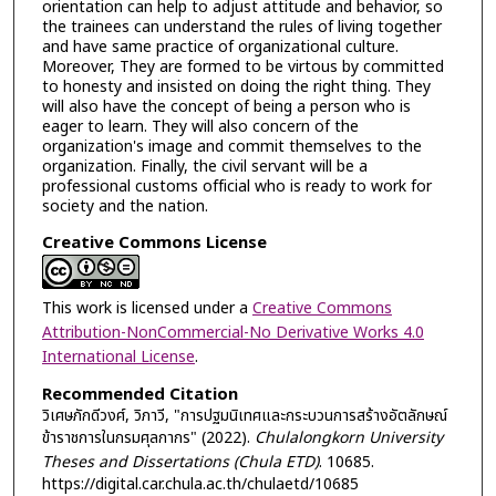
orientation can help to adjust attitude and behavior, so
the trainees can understand the rules of living together
and have same practice of organizational culture.
Moreover, They are formed to be virtous by committed
to honesty and insisted on doing the right thing. They
will also have the concept of being a person who is
eager to learn. They will also concern of the
organization's image and commit themselves to the
organization. Finally, the civil servant will be a
professional customs official who is ready to work for
society and the nation.
Creative Commons License
This work is licensed under a
Creative Commons
Attribution-NonCommercial-No Derivative Works 4.0
International License
.
Recommended Citation
วิเศษภักดีวงศ์, วิภาวี, "การปฐมนิเทศและกระบวนการสร้างอัตลักษณ์
ข้าราชการในกรมศุลกากร" (2022).
Chulalongkorn University
Theses and Dissertations (Chula ETD)
. 10685.
https://digital.car.chula.ac.th/chulaetd/10685