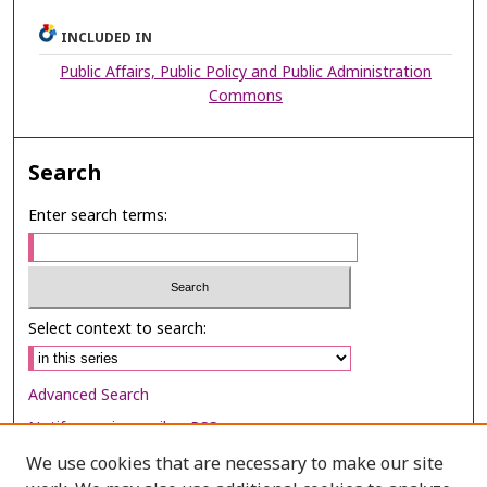
INCLUDED IN
Public Affairs, Public Policy and Public Administration
Commons
Search
Enter search terms:
Select context to search:
Advanced Search
Notify me via email or
RSS
We use cookies that are necessary to make our site
Browse