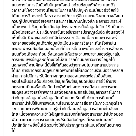
แนวทางในการรับมือกับปัญหาดังกล่าวด้วยข้อมูลหักล้าง และ 3)
วิเคราะห์ช่องว่างทางนโยบายในการแก้ไขปัญหา ระเบียบวิธีวิจัยที่ใช้
ได้แก่ การวิเคราะห์เนื้อหา อารมณ์/ความรู้สึก และเครือข่ายทางสังคม
ควบคู่ไปกับการวิจัยเอกสารและการสัมภาษณ์เชิงลึก ผลการวิเคราะห์
เนื้อหาพบว่าข้อมูลเกี่ยวกับสมุนไพรและการปั่นข้อมูลโควิด-19 เป็นการ
เมืองโดยเฉพาะประเด็นการเซ็นเซอร์ข่าวสารปรากฏเด่นชัด ซึ่งแสดงให้
เห็นถึงอิทธิพลของบริบทที่มีต่อธรรมชาติของเนื้อหาและการแพร่
กระจายของข้อมูลเท็จ/ข้อมูลบิดเบือน ผลการวิเคราะห์เครือข่ายใน
แพลตฟอร์มสื่อสังคมออนไลน์ที่ทำการศึกษาพบโครงสร้างการสื่อสาร
แบบห้องเสียงสะท้อน ซึ่งแสดงให้เห็นว่าความพยายามของรัฐบาลใน
การเผยแพร่ข้อมูลหักล้างยังไม่สามารถต้านมลภาวะทางข้อมูลได้
นอกจากนี้ งานศึกษานี้ยังชี้ให้เห็นช่องว่างทางนโยบายหลายประการ
ได้แก่ การขาดกรอบกฎหมายเฉพาะที่เอื้อให้เกิดความร่วมมือจากหลาย
ฝ่าย การไม่มีภาระรับผิดทางกฎหมายของแพลตฟอร์มสื่อสังคม
ออนไลน์ในประเด็นเกี่ยวกับข้อมูลเท็จ/ข้อมูลบิดเบือน การใช้อำนาจ
กฎหมายเป็นเครื่องมือปิดปากผู้เห็นต่างทางการเมือง และการขาด
สมดุลระหว่างเสรีภาพการแสดงออกและสิทธิในข้อมูลข่าวสารในการ
กำกับดูแลข้อมูลเท็จ/ข้อมูลบิดเบือน บทเรียนที่ได้จากการศึกษานี้
สามารถนำไปใช้ในการพัฒนานโยบายด้านการสื่อสารในภาวะวิกฤตโรค
ระบาดและการพัฒนาความรู้เท่าทันสื่อและข้อมูลสารสนเทศในสังคม
ไทย เนื่องจากความเข้าใจปัญหาในบริบทที่แท้จริงสามารถนำไปต่อยอด
พัฒนาแนวทางการตอบสนอง/รับมือกับปัญหาที่เหมาะสมและมี
ประสิทธิภาพยิ่งขึ้นได้ รวมทั้งใช้กับปรากฏการณ์แบบเดียวกันอนาคต
ได้