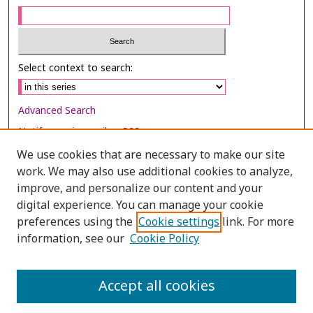
Select context to search:
Advanced Search
Notify me via email or
RSS
We use cookies that are necessary to make our site
Browse
work. We may also use additional cookies to analyze,
Collections
improve, and personalize our content and your
digital experience. You can manage your cookie
Disciplines
preferences using the
Cookie settings
link. For more
Authors
information, see our
Cookie Policy
Author Corner
Author FAQ
Accept all cookies