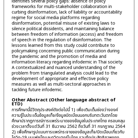
identifies several policy gaps: absence of policy
frameworks for multi-stakeholder collaboration in
curbing disinformation, lack of liability or accountability
regime for social media platforms regarding
disinformation, potential misuse of existing laws to
silence political dissidents, and maintaining balance
between freedom of information (access) and freedom
of speech in the regulation of disinformation. The
lessons learned from this study could contribute to
policymaking concerning public communication during
the pandemic and the promotion of media and
information literacy regarding infodemic in Thai society.
A contextualized and nuanced understanding of the
problem from triangulated analysis could lead to the
development of appropriate and effective policy
measures as well as multi-sectoral approaches in
tackling future infodemic.
Other Abstract (Other language abstract of
ETD)
การศึกษานี้มีวัตถุประสงค์ดังต่อไปนี้ 1) เพื่อเติมเต็มช่องว่างองค์
ความรู้ในประเด็นข้อมูลเท็จ/ข้อมูลบิดเบือนนอกบริบทตะวันตกโดย
ศึกษาปรากฏการณ์การแพร่ระบาดของข้อมูลในประเทศไทย ครอบคลุม
ช่วงเวลาตั้งแต่วันที่ 31 ธันวาคม 2562 ถึงวันที่ 31 กรกฎาคม 2564
2) เพื่อศึกษารูปแบบการแพร่กระจายของข้อมูลเท็จ/บิดเบือนเกี่ยวกับ
โควิด-19 บนเฟซบุ๊กและทวิตเตอร์ในไทย รวมถึงประสิทธิภาพของ