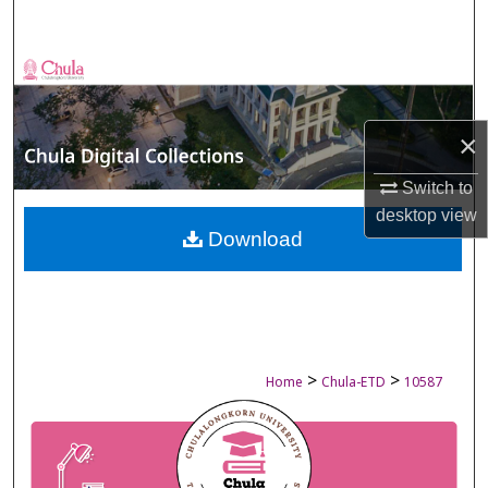
Search
Browse Collections
My Account
×
About
Switch to
desktop
view
Digital Commons Network™
Download
>
>
Home
Chula-ETD
10587