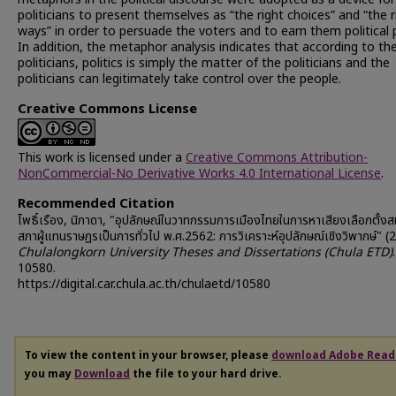
politicians to present themselves as “the right choices” and “the r
ways” in order to persuade the voters and to earn them political 
In addition, the metaphor analysis indicates that according to th
politicians, politics is simply the matter of the politicians and the
politicians can legitimately take control over the people.
Creative Commons License
This work is licensed under a
Creative Commons Attribution-
NonCommercial-No Derivative Works 4.0 International License
.
Recommended Citation
โพธิ์เรือง, นิภาดา, "อุปลักษณ์ในวาทกรรมการเมืองไทยในการหาเสียงเลือกตั้งส
สภาผู้แทนราษฎรเป็นการทั่วไป พ.ศ.2562: การวิเคราะห์อุปลักษณ์เชิงวิพากษ์" (
Chulalongkorn University Theses and Dissertations (Chula ETD)
.
10580.
https://digital.car.chula.ac.th/chulaetd/10580
To view the content in your browser, please
download Adobe Read
you may
Download
the file to your hard drive.