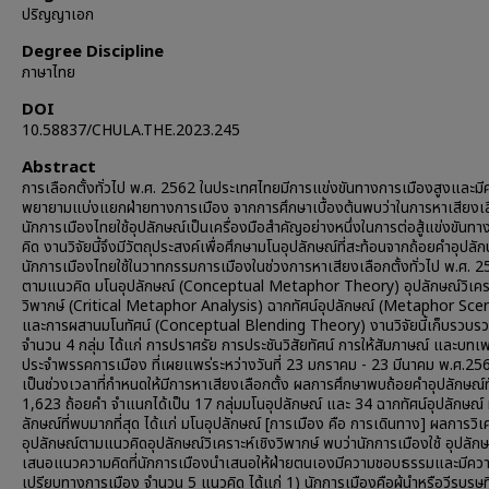
ปริญญาเอก
Degree Discipline
ภาษาไทย
DOI
10.58837/CHULA.THE.2023.245
Abstract
การเลือกตั้งทั่วไป พ.ศ. 2562 ในประเทศไทยมีการแข่งขันทางการเมืองสูงและมี
พยายามแบ่งแยกฝ่ายทางการเมือง จากการศึกษาเบื้องต้นพบว่าในการหาเสียงเลื
นักการเมืองไทยใช้อุปลักษณ์เป็นเครื่องมือสำคัญอย่างหนึ่งในการต่อสู้แข่งขันท
คิด งานวิจัยนี้จึงมีวัตถุประสงค์เพื่อศึกษามโนอุปลักษณ์ที่สะท้อนจากถ้อยคำอุปลักษ
นักการเมืองไทยใช้ในวาทกรรมการเมืองในช่วงการหาเสียงเลือกตั้งทั่วไป พ.ศ. 
ตามแนวคิด มโนอุปลักษณ์ (Conceptual Metaphor Theory) อุปลักษณ์วิเครา
วิพากษ์ (Critical Metaphor Analysis) ฉากทัศน์อุปลักษณ์ (Metaphor Sce
และการผสานมโนทัศน์ (Conceptual Blending Theory) งานวิจัยนี้เก็บรวบรว
จำนวน 4 กลุ่ม ได้แก่ การปราศรัย การประชันวิสัยทัศน์ การให้สัมภาษณ์ และบท
ประจำพรรคการเมือง ที่เผยแพร่ระหว่างวันที่ 23 มกราคม - 23 มีนาคม พ.ศ.2562
เป็นช่วงเวลาที่กำหนดให้มีการหาเสียงเลือกตั้ง ผลการศึกษาพบถ้อยคําอุปลักษณ์
1,623 ถ้อยคํา จําแนกได้เป็น 17 กลุ่มมโนอุปลักษณ์ และ 34 ฉากทัศน์อุปลักษณ์
ลักษณ์ที่พบมากที่สุด ได้แก่ มโนอุปลักษณ์ [การเมือง คือ การเดินทาง] ผลการวิเ
อุปลักษณ์ตามแนวคิดอุปลักษณ์วิเคราะห์เชิงวิพากษ์ พบว่านักการเมืองใช้ อุปลัก
เสนอแนวความคิดที่นักการเมืองนำเสนอให้ฝ่ายตนเองมีความชอบธรรมและมีควา
เปรียบทางการเมือง จำนวน 5 แนวคิด ได้แก่ 1) นักการเมืองคือผู้นำหรือวีรบุรุษท