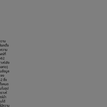
ความ
อกตั้ง
างความ
ณ์ที่
2562
ะห์เชิง
nario)
มข้อมูล
เพลง
 ซึ่ง
ทั้งหมด
 มโนอุป
คราะห์
ษณ์นำ
มได้
ี่มีความ