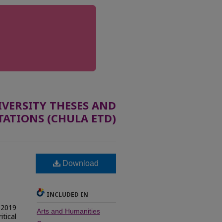
ERSITY THESES AND
TATIONS (CHULA ETD)
ง
Download
INCLUDED IN
e 2019
Arts and Humanities
itical