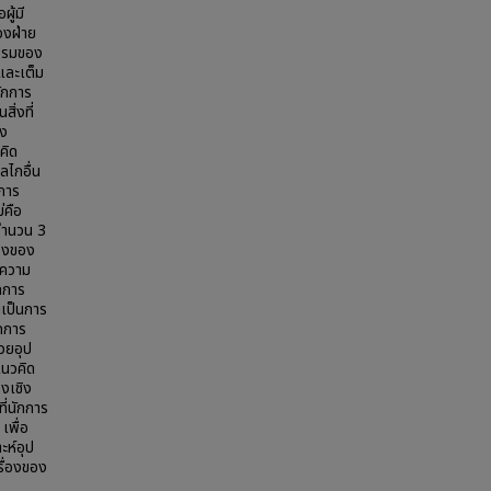
ผู้มี
องฝ่าย
ธรรมของ
งและเต็ม
นักการ
ิ่งที่
่ง
คิด
ลไกอื่น
การ
่คือ
จำนวน 3
่องของ
ีความ
กการ
เป็นการ
กการ
วยอุป
แนวคิด
งเชิง
ี่นักการ
เพื่อ
ะห์อุป
รื่องของ