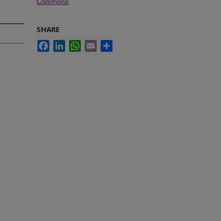
Commons
SHARE
Facebook
LinkedIn
WhatsApp
Email
Share