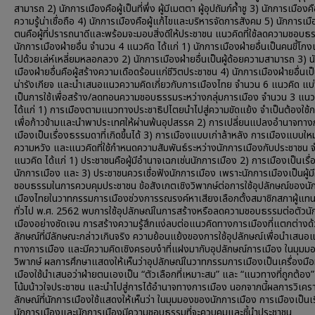
สามารถ 2) นักการเมืองคือผู้เป็นที่พึ่ง ผู้มีเมตตา ผู้อุปถัมภ์ค้ำชู 3) นักการเมืองคือ
ความรู้น่าเชื่อถือ 4) นักการเมืองคือผู้แก้ไขและบริหารจัดการสังคม 5) นักการเมื
ตนคือผู้ที่ปรารถนาดีและพร้อมจะมอบสิ่งดีให้ประชาชน แนวคิดที่ใช้ลดความชอบ
นักการเมืองฝ่ายอื่น จำนวน 4 แนวคิด ได้แก่ 1) นักการเมืองฝ่ายอื่นเป็นคนขี้โก
ไปด้วยเล่ห์เหลี่ยมหลอกลวง 2) นักการเมืองฝ่ายอื่นเป็นผู้ด้อยความสามารถ 3) 
เมืองฝ่ายอื่นคือผู้สร้างความเดือดร้อนแก่ชีวิตประชาชน 4) นักการเมืองฝ่ายอื่นเป็นส
น่ารังเกียจ และนำเสนอแนวความคิดเกี่ยวกับการเมืองไทย จำนวน 6 แนวคิด แบ
เป็นการใช้เพื่อสร้าง/ลดทอนความชอบธรรมระหว่างกลุ่มการเมือง จำนวน 3 แนว
ได้แก่ 1) การเมืองตามแนวทางประชาธิปไตยนำไปสู่ความขัดแย้ง จำเป็นต้องใช้ก
เพื่อก้าวข้ามและนำพาประเทศให้ผ่านพ้นอุปสรรค 2) การเปลี่ยนแปลงอำนาจทาง
เมืองเป็นเรื่องธรรมดาที่เกิดขึ้นได้ 3) การเมืองแบบเก่าล้าหลัง การเมืองแบบใหม
ความหวัง และแนวคิดที่ใช้กำหนดความสัมพันธ์ระหว่างนักการเมืองกับประชาชน 
แนวคิด ได้แก่ 1) ประชาชนคือผู้มีอำนาจเฉกเช่นนักการเมือง 2) การเมืองเป็นเรื
นักการเมือง และ 3) ประชาชนควรเชื่อฟังนักการเมือง เพราะนักการเมืองเป็นผู้ม
ชอบธรรมในการควบคุมประชาชน ข้อสังเกตเชิงวิพากษ์ต่อการใช้อุปลักษณ์ของนั
เมืองไทยในวาทกรรมการเมืองช่วงการรณรงค์หาเสียงเลือกตั้งสมาชิกสภาผู้แทน
ทั่วไป พ.ศ. 2562 พบการใช้อุปลักษณ์ในการสร้างหรือลดความชอบธรรมต่อตัวนั
เมืองอย่างชัดเจน การสร้างความรู้สึกแง่ลบต่อแนวคิดทางการเมืองที่แตกต่างด้
ลักษณ์ที่มีลักษณะกล่าวเกินจริง ความย้อนแย้งของการใช้อุปลักษณ์เพื่อนำเสนอ
ทางการเมือง และมีความคิดเชิงครอบงำที่แฝงมากับอุปลักษณ์การเมือง ในมุมมอ
วิพากษ์ ผลการศึกษาแสดงให้เห็นว่าอุปลักษณ์ในวาทกรรมการเมืองเป็นเครื่องมือท
เมืองใช้นำเสนอว่าฝ่ายตนเองเป็น “ตัวเลือกที่เหมาะสม” และ “แนวทางที่ถูกต้อง” 
โน้มน้าวใจประชาชน และนำไปสู่การได้อำนาจทางการเมือง นอกจากนี้ผลการวิเครา
ลักษณ์ที่นักการเมืองใช้แสดงให้เห็นว่า ในมุมมองของนักการเมือง การเมืองเป็นเ
นักการเมืองและนักการเมืองมีความชอบธรรมที่จะควบคุมและชี้นำประชาชน