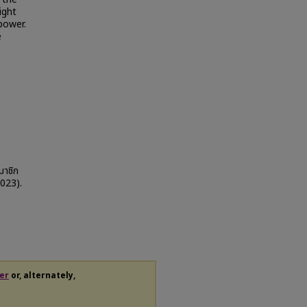
ight
power.
e
มาชิก
2023).
er
or, alternately,