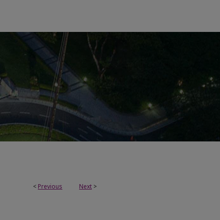
<
Previous
Next
>