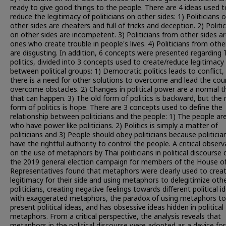
ready to give good things to the people. There are 4 ideas used t
reduce the legitimacy of politicians on other sides: 1) Politicians 
other sides are cheaters and full of tricks and deception. 2) Politi
on other sides are incompetent. 3) Politicians from other sides a
ones who create trouble in people's lives. 4) Politicians from othe
are disgusting. In addition, 6 concepts were presented regarding 
politics, divided into 3 concepts used to create/reduce legitimacy
between political groups: 1) Democratic politics leads to conflict,
there is a need for other solutions to overcome and lead the cou
overcome obstacles. 2) Changes in political power are a normal t
that can happen. 3) The old form of politics is backward, but the
form of politics is hope. There are 3 concepts used to define the
relationship between politicians and the people: 1) The people ar
who have power like politicians. 2) Politics is simply a matter of
politicians and 3) People should obey politicians because politicia
have the rightful authority to control the people. A critical observ
on the use of metaphors by Thai politicians in political discourse 
the 2019 general election campaign for members of the House o
Representatives found that metaphors were clearly used to crea
legitimacy for their side and using metaphors to delegitimize oth
politicians, creating negative feelings towards different political i
with exaggerated metaphors, the paradox of using metaphors to
present political ideas, and has obsessive ideas hidden in political
metaphors. From a critical perspective, the analysis reveals that
metaphors in the political discourse were adopted as a device for