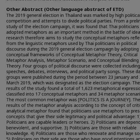
Other Abstract (Other language abstract of ETD)
The 2019 general election in Thailand was marked by high politica
competition and attempts to divide political parties. From a preli
study of the election campaign, it was found that Thai politicians
adopted metaphors as an important method in the battle of idea
research therefore aims to study the conceptual metaphors refl
from the linguistic metaphors used by Thai politicians in political
discourse during the 2019 general election campaign by adopting
conceptual frameworks of Conceptual Metaphor Theory, Critical
Metaphor Analysis, Metaphor Scenario, and Conceptual Blending
Theory. Four groups of political discourse were collected including
speeches, debates, interviews, and political party songs. These d
groups were published during the period between 23 January and
March 2019, which was designated as the election campaign. The
results of the study found a total of 1,623 metaphorical expressi
classified into 17 conceptual metaphors and 34 metaphor scenari
The most common metaphor was [POLITICS IS A JOURNEY]. Th
results of the metaphor analysis according to the concept of criti
analytical metaphor found that politicians use metaphors to pres
concepts that give their side legitimacy and political advantage: 1
Politicians are capable leaders or heroes. 2) Politicians are depen
benevolent, and supportive. 3) Politicians are those with reliable
knowledge. 4) Politicians are those who renovate and manage soc
5) Politicians on their side are those who have good intentions a