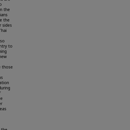
o
on the
cians
re the
r sides
Thai
 so
ntry to
hing
 new
e those
ns
ation
during
f
te
er
deas
 the