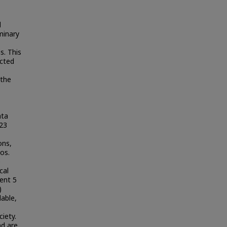
l
minary
s. This
ected
 the
ata
 23
ons,
os.
e
cal
ent 5
)
dable,
iety.
nd are