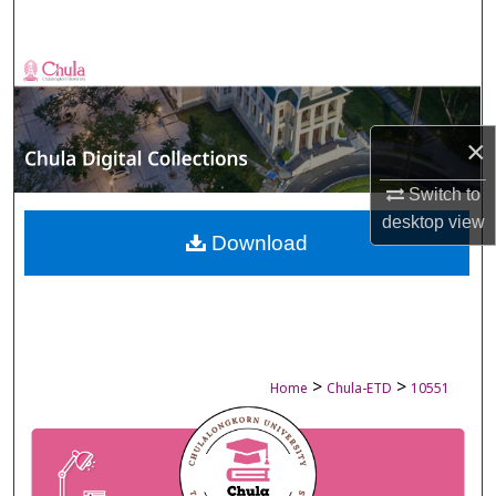
Search
Browse Collections
My Account
×
About
Switch to
desktop
view
Digital Commons Network™
Download
>
>
Home
Chula-ETD
10551