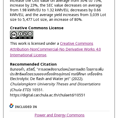
increase the OEE value on average from 50% to 73%,
increase by 23%, the SEC value decreases on average
from 1.98 kWh/EU to 1.32 kWh/EU, decreases by 0.66
kWh/EU, and the average yield increases from 3,039 Lot
size to 5,477 Lot size, an increase of 80%.
Creative Commons License
This work is licensed under a
Creative Commons
Attribution-NonCommercial-No Derivative Works 4.0
International License
.
Recommended Citation
อินทองคำ, สวัสดิ์, "การลดพลังงานต่อหน่วยการผลิต โดยการเพิ่ม
ประสิทธิผลโดยรวมของเครื่องจักรอุปกรณ์ กรณีศึกษา เครื่องจักร
Electrolytic De flash and Water jet" (2022).
Chulalongkorn University Theses and Dissertations
(Chula ETD)
. 10551.
https://digital.car.chula.ac.th/chulaetd/10551
INCLUDED IN
Power and Energy Commons