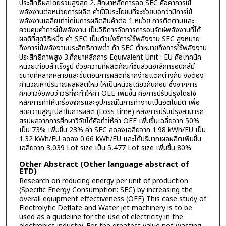
ประสิทธิผลโดยรวมสูงสุด 2. ศึกษาหลักการลด SEC คือค่าการใช้
พลังงานต่อหน่วยการผลิต ค่านี้มีประโยชน์ที่จะช่วยบอกว่ามีการใช้
พลังงานเฉลี่ยเท่าใดในการผลิตสินค้าต่อ 1 หน่วย การติดตามและ
ควบคุมค่าการใช้พลังงาน เป็นวิธีการจัดการการอนุรักษ์พลังงานที่ได้
ผลดีที่สุดวิธีหนึ่ง ค่า SEC เป็นตัวบ่งชี้การใช้พลังงาน SEC สูงหมาย
ถึงการใช้พลังงานประสิทธิภาพต่ำ ถ้า SEC ต่ำหมายถึงการใช้พลังงาน
ประสิทธิภาพสูง 3.ศึกษาหลักการ Equivalent Unit : EU คือเทคนิค
หน่วยเทียบสำเร็จรูป ด้วยความที่ผลิตภัณฑ์ชิ้นส่วนอิเล็กทรอนิกส์มี
ขนาดที่หลากหลายและขั้นตอนการผลิตที่ยากง่ายแตกต่างกัน จึงต้อง
คำนวณหาปริมาณผลผลิตใหม่ ให้เป็นหน่วยเดียวกันก่อน ซึ่งจากการ
ศึกษาวิจัยพบว่าวิธีที่จะทำให้ค่า OEE เพิ่มขึ้น คือการปรับปรุงโดยใช้
หลักการทำให้เครื่องจักรและอุปกรณ์ในการทำงานเป็นอัตโนมัติ เพื่อ
ลดความสูญเปล่าในการผลิต (Loss time) หลังการปรับปรุงสามารถ
สรุปผลจากการศึกษาวิจัยได้คือทำให้ค่า OEE เพิ่มขึ้นเฉลี่ยจาก 50%
เป็น 73% เพิ่มขึ้น 23% ค่า SEC ลดลงเฉลี่ยจาก 1.98 kWh/EU เป็น
1.32 kWh/EU ลดลง 0.66 kWh/EU และได้ปริมาณผลผลิตเพิ่มขึ้น
เฉลี่ยจาก 3,039 Lot size เป็น 5,477 Lot size เพิ่มขึ้น 80%
Other Abstract (Other language abstract of
ETD)
Research on reducing energy per unit of production
(Specific Energy Consumption: SEC) by increasing the
overall equipment effectiveness (OEE) This case study of
Electrolytic Deflate and Water jet machinery is to be
used as a guideline for the use of electricity in the