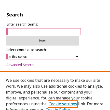
Search
Enter search terms:
Select context to search:
Advanced Search
Notify me via email or
RSS
We use cookies that are necessary to make our site
Browse
work. We may also use additional cookies to analyze,
Collections
improve, and personalize our content and your
digital experience. You can manage your cookie
Disciplines
preferences using the
Cookie settings
link. For more
Authors