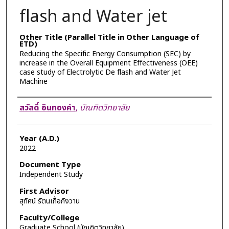
flash and Water jet
Other Title (Parallel Title in Other Language of
ETD)
Reducing the Specific Energy Consumption (SEC) by
increase in the Overall Equipment Effectiveness (OEE)
case study of Electrolytic De flash and Water Jet
Machine
Author
สวัสดิ์ อินทองคำ
,
บัณฑิตวิทยาลัย
Year (A.D.)
2022
Document Type
Independent Study
First Advisor
สุทัศน์ รัตนเกื้อกังวาน
Faculty/College
Graduate School (บัณฑิตวิทยาลัย)