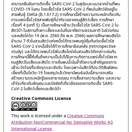
สามารถยืนยันการติดเชื้อ SARS-CoV-2 ในสุนัขและแมวจากบ้านที่พบ
COVID-19 ในคน โดยเชื้อไวรัส SARS-CoV-2 ที่พบในสัตว์จัดอยู่ใน
สายพันธุ์ Delta (B.1.617.2) การศึกษานี้สร้างความตระหนักเกี่ยวกับ
การแพร่เชื้อไวรัสสายพันธุ์ที่น่ากังวลจากคนสู่สัตว์เลี้ยง การศึกษา
เรื่องที่ 4 (บทที่ 5) เป็นการศึกษาเฝ้าระวังเชื้อไวรัส SARS-CoV-2 ใน
สัตว์ป่า ในสถานที่เพาะเลี้ยงและในถิ่นอาศัยตามธรรมชาติ ในช่วงก่อน
และหลังโควิด-19 (พ.ศ. 2560 ถึง พ.ศ. 2566) ผลการศึกษาพบสิงโต
จำนวน 7 ตัวในสวนสัตว์แห่งหนึ่งได้ตรวจพบภูมิคุ้มกันต่อเชื้อไวรัส
SARS-CoV-2 จากนั้นจึงได้ทำการศึกษาย้อนหลัง (retrospective
study) และได้ตรวจพบไวรัสในเสือโคร่งในสวนสัตว์ดังกล่าวเช่นกัน
การศึกษานี้ชี้ให้เห็นถึงความเป็นไปได้ในการเกิดการแพร่เชื้อไวรัสจาก
คนสู่สัตว์ในเสือและสิงโต การค้นพบนี้เน้นย้ำถึงความสำคัญของการ
เฝ้าระวังโรคทั้งเชิงรุกและเชิงรับ โดยเฉพาะในสัตว์ที่ประวัติสัมผัสคน
เลี้ยงที่เป็นโควิด-19 โดยสรุปแล้ววิทยานิพนธ์ฉบับนี้สามารถเสริม
สร้างความตระหนักรู้ของสาธารณชน การสื่อสารความเสี่ยง และความ
เข้าใจเกี่ยวกับลักษณะและปัจจัยที่เกี่ยวข้องของการติดเชื้อ SARS-
CoV-2 ในสัตว์เลี้ยงและสัตว์ป่า
Creative Commons License
This work is licensed under a
Creative Commons
Attribution-NonCommercial-No Derivative Works 4.0
International License
.