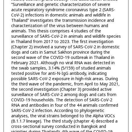
“Surveillance and genetic characterization of severe
acute respiratory syndrome coronavirus type 2 (SARS-
CoV-2) infections in domestic animals and wildlife in
Thailand” investigates the transmission incidence and
characterization of the virus between humans and
animals. This thesis comprises 4 studies of the
surveillance of SARS-CoV-2 in animals and wildlife species
in Thailand from 2017 to 2023. The first investigation
(Chapter 2) involved a survey of SARS-CoV-2 in domestic
dogs and cats in Samut Sakhon province during the
second wave of the COVID-19 outbreak in Thailand in
February 2021. Although no viral RNA was detected in
the swab samples, 3.14% (5/159) of studied animals
tested positive for anti-N-IgG antibody, indicating
possible SARS-CoV-2 exposure in high-risk areas. During
the third wave of the pandemic, from April to May 2021,
the second investigation (Chapter 3) provided active
surveillance of SARS-CoV-2 among dogs and cats from
COVID-19 households. The detection of SARS-CoV-2
RNA and antibodies in four of the 44 animals confirmed
SARS-CoV-2 infection. According to phylogenetic
analyses, the viral strains belonged to the Alpha VOCs
(B.1.1.7 lineage). The third study (chapter 4) described a
cross-sectional survey conducted in Bangkok and
vicinities during Thailand’s 4th wave of the COVID-19