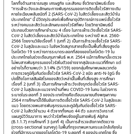
โลกทั้งด้านสาธารณสุข เศรษฐกิจ และสังคม ซึ่งวิทยานิพนธ์เรื่อง
“การเฝ้าระวังและลักษณะทางพันธุกรรมของการติดเชื้อไวรัสทางเดิน
หายใจเฉียบพลันชนิดที่ 2 (SARS-CoV-2) ในสัตว์เลี้ยงและสัตว์ป่าใน
ประเทศไทย” นี้ มีวัตถุประสงค์เพื่อศึกษาอุบัติการณ์การแพร่เชื้อไวรัส
ระหว่างคนและสัตว์และลักษณะของไวรัสที่พบ โดยวิทยานิพนธ์นี้
ประกอบด้วยการศึกษาจำนวน 4 เรื่อง ในการเฝ้าระวังเชื้อไวรัส SARS-
CoV-2 ในสัตว์เลี้ยงและสัตว์ป่าในประเทศไทย ระหว่างปี พ.ศ. 2560-
2566 โดยงานวิจัยเรื่องที่ 1 (บทที่ 2) เป็นการสำรวจเชื้อไวรัส SARS-
CoV-2 ในสุนัขและแมว ในจังหวัดสมุทรสาครซึ่งเป็นพื้นที่เสี่ยงสูงต่อ
โรคโควิด-19 ระหว่างการระบาดระลอกที่สองของโรคโควิด-19 ใน
ประเทศไทยในช่วงเดือนกุมภาพันธ์ พ.ศ. 2564 แม้การศึกษานี้จะตรวจ
ไม่พบสารพันธุกรรมของไวรัสในตัวอย่างจากสุนัขและแมวที่ศึกษา แต่
อย่างไรก็ตามพบว่า 3.14% (5/159) ของกลุ่มศึกษาพบผลบวกต่อ
การตรวจภูมิคุ้มกันต่อเชื้อไวรัส SARS-CoV-2 ชนิด anti-N-IgG ซึ่ง
บ่งชี้ถึงโอกาสสัมผัสโรคของสัตว์เหล่านี้ในพื้นที่เสี่ยงสูง การศึกษา
เรื่องที่ 2 (บทที่ 3) เป็นการศึกษาเฝ้าระวังเชิงรุกต่อเชื้อไวรัส SARS-
CoV-2 ในสุนัขและแมวจากบ้านที่พบ COVID-19 ในคน ในช่วงการ
ระบาดในระลอกที่ 3 ของประเทศไทยคือเดือนเมษายนถึงพฤษภาคม
2564 การศึกษานี้ได้ยืนยันการติดเชื้อไวรัส SARS-CoV-2 ในสุนัขและ
แมว โดยตรวจพบสารพันธุกรรมและภูมิคุ้มกันต่อเชื้อไวรัส SARS-
CoV-2 ในสัตว์จำนวน 4 ตัวจากทั้งหมด 44 ตัว และการวิเคราะห์
แผนภูมิวิวัฒนาการ พบว่าไวรัสที่พบจัดอยู่ในสายพันธุ์ Alpha
(B.1.1.7) การศึกษาที่ 3 (บทที่ 4) เป็นการสำรวจเชิงภาคตัดขวาง
(cross-sectional survey) ในพื้นที่กรุงเทพมหานครและใกล้เคียงใน
ช่วงที่มีการระบาดของโรคโควิด-19 ระลอกที่ 4 ของประเทศไทย ซึ่ง