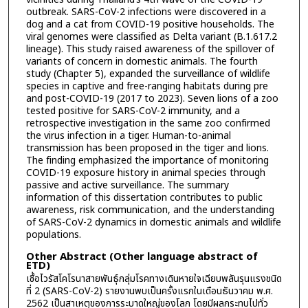
outbreak. SARS-CoV-2 infections were discovered in a
dog and a cat from COVID-19 positive households. The
viral genomes were classified as Delta variant (B.1.617.2
lineage). This study raised awareness of the spillover of
variants of concern in domestic animals. The fourth
study (Chapter 5), expanded the surveillance of wildlife
species in captive and free-ranging habitats during pre
and post-COVID-19 (2017 to 2023). Seven lions of a zoo
tested positive for SARS-CoV-2 immunity, and a
retrospective investigation in the same zoo confirmed
the virus infection in a tiger. Human-to-animal
transmission has been proposed in the tiger and lions.
The finding emphasized the importance of monitoring
COVID-19 exposure history in animal species through
passive and active surveillance. The summary
information of this dissertation contributes to public
awareness, risk communication, and the understanding
of SARS-CoV-2 dynamics in domestic animals and wildlife
populations.
Other Abstract (Other language abstract of
ETD)
เชื้อไวรัสโคโรนาสายพันธุ์กลุ่มโรคทางเดินหายใจเฉียบพลันรุนแรงชนิด
ที่ 2 (SARS-CoV-2) รายงานพบเป็นครั้งแรกในเดือนธันวาคม พ.ศ.
2562 เป็นสาเหตุของการระบาดใหญ่ของโลก โดยมีผลกระทบไปทั่ว