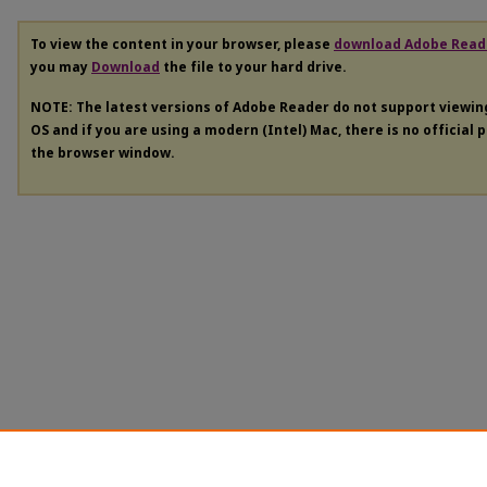
To view the content in your browser, please
download Adobe Read
you may
Download
the file to your hard drive.
NOTE: The latest versions of Adobe Reader do not support viewi
OS and if you are using a modern (Intel) Mac, there is no official 
the browser window.