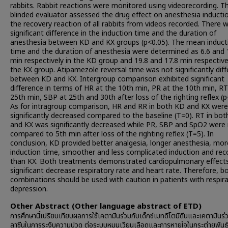
rabbits. Rabbit reactions were monitored using videorecording. T
blinded evaluator assessed the drug effect on anesthesia inducti
the recovery reaction of all rabbits from videos recorded. There 
significant difference in the induction time and the duration of
anesthesia between KD and KX groups (p<0.05). The mean induct
time and the duration of anesthesia were determined as 6.6 and 
min respectively in the KD group and 19.8 and 17.8 min respective
the KX group. Atipamezole reversal time was not significantly diff
between KD and KX. Intergroup comparison exhibited significant
difference in terms of HR at the 10th min, PR at the 10th min, RT
25th min, SBP at 25th and 30th after loss of the righting reflex (p
As for intragroup comparison, HR and RR in both KD and KX were
significantly decreased compared to the baseline (T=0). RT in bo
and KX was significantly decreased while PR, SBP and SpO2 were 
compared to 5th min after loss of the righting reflex (T=5). In
conclusion, KD provided better analgesia, longer anesthesia, mor
induction time, smoother and less complicated induction and rec
than KX. Both treatments demonstrated cardiopulmonary effects
significant decrease respiratory rate and heart rate. Therefore, b
combinations should be used with caution in patients with respir
depression.
Other Abstract (Other language abstract of ETD)
การศึกษานี้เปรียบเทียบผลการใช้เคตามีนร่วมกับเด็กซ์เมทดีโตมิดีนและเคตามีนร่
ลาซีนในการระงับความปวด ต่อระบบหมุนเวียนเลือดและการหายใจในกระต่ายพันธุ