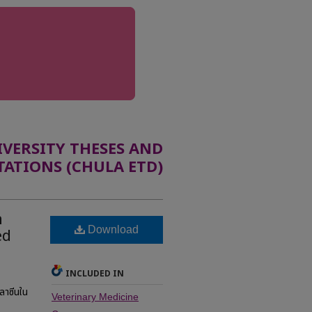
ERSITY THESES AND
TATIONS (CHULA ETD)
h
Download
ed
INCLUDED IN
ลาซีนใน
Veterinary Medicine