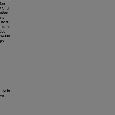
กับยา
คัญ ใน
ดเลือด
การ
ุมความ
้ยาเคตา
วียน
างมีนัย
ัญหา
sia in
ons