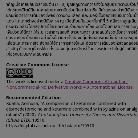
าคัญเมื่อเทียบกับเวลาเริ่มต้น (T=0) อุณหภูมิทางทวารทั้งในกลุ่มยาเคตามีนร่วม
เด็กซ์เมทดีโตมิดีน และกลุ่มยาเคตามีนร่วมกับยาไซลาซีน มีค่าลดลงอย่างมีนัยส า
ขณะที่อัตราการเต้นของชีพจร ความดัน เลือด และเปอร์เซ็นออกซิเจนอิ่มตัวในเม็
แดง ไม่แตกต่างอย่างมีนัยส าค ญ เมี่อเทียบกับเวลาที่นาทีที่ 5 หลังจากสูญเสีย
ทรงตัว กล่าวโดยสรุปการใช้ยาเคตามีนร่วมกับยาเด็กซ์เมทดีโตมิดีนสามารถควบค
เจ็บปวดได้ดีกว่า ให้ระยะเวลาการสลบที่ ยาวนานกว่า น าสลบได้รวดเร็วกว่าการใช
มีนร่วมกับยาไซลาซีน อย่างไรก็ตามยาทั้งสองกลุ่มส่งผลกระทบทั้งต่อระบบ หมุนเ
เลือดและการหายใจ ส่งผลให้อัตราการหายใจและอัตราการเต้นของหัวใจลดลงอย่
ส าคัญ ด้วยเหตุนี้การใช้ยาทั้ง สองกลุ่มควรมีการใช้อย่างระมัดระวังในผู้ป่วยที่มีป
เกี่ยวกับระบบทางเดินหายใจ
Creative Commons License
This work is licensed under a
Creative Commons Attribution-
NonCommercial-No Derivative Works 4.0 International License
.
Recommended Citation
Kuaha, Aomusa, "A comparison of ketamine combined with
dexmedetomidine and ketamine combined with xylazine on analge
rabbits" (2020).
Chulalongkorn University Theses and Dissertati
(Chula ETD)
. 10510.
https://digital.car.chula.ac.th/chulaetd/10510