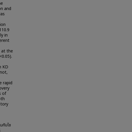
he
on and
was
ion
110.9
ly in
erent
 at the
<0.05).
th KD
not,
e rapid
overy
 of
oth
atory
วมกับไซ
์