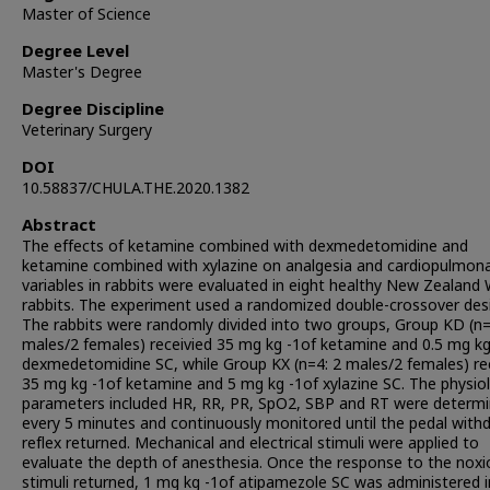
Master of Science
Degree Level
Master's Degree
Degree Discipline
Veterinary Surgery
DOI
10.58837/CHULA.THE.2020.1382
Abstract
The effects of ketamine combined with dexmedetomidine and
ketamine combined with xylazine on analgesia and cardiopulmon
variables in rabbits were evaluated in eight healthy New Zealand
rabbits. The experiment used a randomized double-crossover des
The rabbits were randomly divided into two groups, Group KD (n=
males/2 females) receivied 35 mg kg -1of ketamine and 0.5 mg kg
dexmedetomidine SC, while Group KX (n=4: 2 males/2 females) re
35 mg kg -1of ketamine and 5 mg kg -1of xylazine SC. The physiol
parameters included HR, RR, PR, SpO2, SBP and RT were determ
every 5 minutes and continuously monitored until the pedal with
reflex returned. Mechanical and electrical stimuli were applied to
evaluate the depth of anesthesia. Once the response to the noxi
stimuli returned, 1 mg kg -1of atipamezole SC was administered in