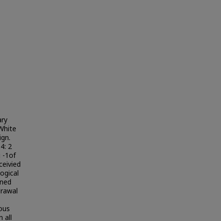
ary
 White
ign.
4: 2
 -1of
ceivied
ogical
ined
drawal
ous
 all