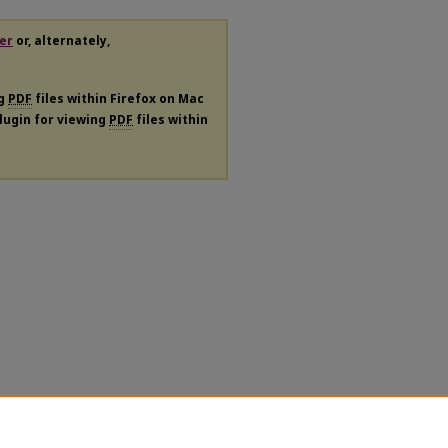
er
or, alternately,
ng
PDF
files within Firefox on Mac
plugin for viewing
PDF
files within