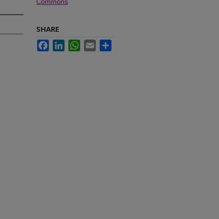
Commons
SHARE
Facebook
LinkedIn
WhatsApp
Email
Share