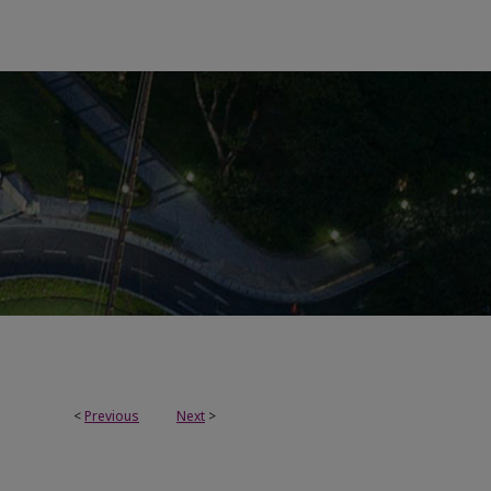
<
Previous
Next
>