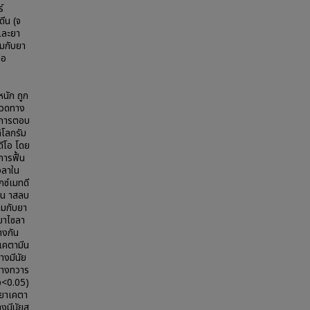
์
ดีน (จ
มและยา
วมกับยา
่อ
นัก ถูก
ปวดทาง
 การตอบ
ิโลกรัม
ดีโอ โดย
การฟื้น
วลาใน
กซ์เมทดี
ารน าสลบ
วมกับยา
บยาไซลา
างกัน
าเคตามีน
างมีนัย
ิทางทวาร
(p<0.05)
มยาเคตา
งมีนัยส