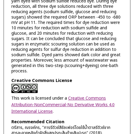
yarn dyed with sodium sulfide reduced dye. During dye
reduction, all three dye solutions reduced with three
reducing agents (sodium sulfide, glucose and reducing
sugars) showed the required ORP between -450 to -680
mV at pH 11. The required times for dye reduction were
10 minutes for reduction with sodium sulfide and
glucose, and 20 minutes for reduction with reducing
sugars. It can be concluded that glucose and reducing
sugars in enzymatic scouring solution can be used as
reducing agents for sulfur dye reduction in addition to
sodium sulfide. Dyed yarns showed dark color and great
properties. Moreover, less amount of wastewater was
generated in this two-step (scouring+dyeing) one-bath
process.
Creative Commons License
This work is licensed under a
Creative Commons
Attribution-NonCommercial-No Derivative Works 4.0
International License
.
Recommended Citation
ตรีสาร, ณรงค์กร, "การรีดิวซ์สีซัลเฟอร์โดยใช้น้ำตาลรีดิวซ์จาก
สารละลายหลังกำจัดสิ่งสกปรกเส้นด้ายสับปะรด" (2018).