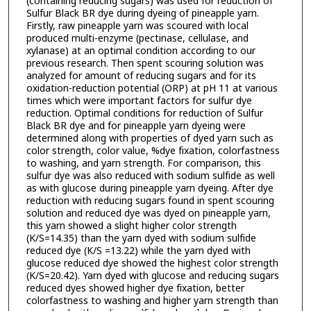
(containing reducing sugars) was used for reduction of
Sulfur Black BR dye during dyeing of pineapple yarn.
Firstly, raw pineapple yarn was scoured with local
produced multi-enzyme (pectinase, cellulase, and
xylanase) at an optimal condition according to our
previous research. Then spent scouring solution was
analyzed for amount of reducing sugars and for its
oxidation-reduction potential (ORP) at pH 11 at various
times which were important factors for sulfur dye
reduction. Optimal conditions for reduction of Sulfur
Black BR dye and for pineapple yarn dyeing were
determined along with properties of dyed yarn such as
color strength, color value, %dye fixation, colorfastness
to washing, and yarn strength. For comparison, this
sulfur dye was also reduced with sodium sulfide as well
as with glucose during pineapple yarn dyeing. After dye
reduction with reducing sugars found in spent scouring
solution and reduced dye was dyed on pineapple yarn,
this yarn showed a slight higher color strength
(K/S=14.35) than the yarn dyed with sodium sulfide
reduced dye (K/S =13.22) while the yarn dyed with
glucose reduced dye showed the highest color strength
(K/S=20.42). Yarn dyed with glucose and reducing sugars
reduced dyes showed higher dye fixation, better
colorfastness to washing and higher yarn strength than