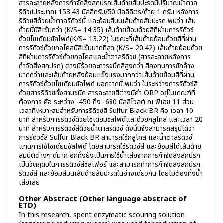
สารละลายหลังการกำจัดสิ่งสกปรกเส้นด้ายสับปะรดมีปริมาณน้ำตาล
รีดิวซ์ประมาณ 153.43 มิลลิกรัม/50 มิลลิลิตร/ด้าย 1 กรัม หลังการ
รีดิวซ์สีด้วยน้ำตาลรีดิวซ์นี้ และย้อมสีบนเส้นด้ายสับปะรด พบว่า เส้น
ด้ายนี้มีสีเข้มกว่า (K/S= 14.35) เส้นด้ายย้อมด้วยสีที่ผ่านการรีดิวซ์
ด้วยโซเดียมซัลไฟด์(K/S= 13.22) ในขณะที่เส้นด้ายย้อมด้วยสีที่ผ่าน
การรีดิวซ์ด้วยกลูโคสมีสีเข้มมากที่สุด (K/S= 20.42) เส้นด้ายย้อมด้วย
สีที่ผ่านการรีดิวซ์ด้วยกลูโคสและน้ำตาลรีดิวซ์ (สารละลายหลังการ
กำจัดสิ่งสกปรก) ต่างมีร้อยละการผนึกสีสูงกว่า สีคงทนการซักล้าง
มากกว่าและเส้นด้ายหลังย้อมแข็งแรงมากกว่าเส้นด้ายย้อมสีที่ผ่าน
การรีดิวซ์ด้วยโซเดียมซัลไฟด์ นอกจากนี้ พบว่า ในระหว่างการรีดิวซ์สี
ด้วยสารรีดิวซ์ทั้งสามชนิด สารละลายสีต่างมีค่า ORP อยู่ในเกณฑ์ที่
ต้องการ คือ ระหว่าง -450 ถึง -680 มิลลิโวลต์ ณ พีเอช 11 ส่วน
เวลาที่เหมาะสมสำหรับการรีดิวซ์สี Sulfur Black BR คือ เวลา 10
นาที สำหรับการรีดิวซ์ด้วยโซเดียมซัลไฟด์และด้วยกลูโคส และเวลา 20
นาที สำหรับการรีดิวซ์สีด้วยน้ำตาลรีดิวซ์ ดังนั้นจึงสามารถสรุปได้ว่า
การรีดิวซ์สี Sulfur Black BR สามารถใช้กลูโคส และน้ำตาลรีดิวซ์
แทนการใช้โซเดียมซัลไฟด์ โดยสามารถใช้รีดิวซ์สี และย้อมสีได้เส้นด้าย
สมบัติต่างๆ ดีมาก อีกทั้งยังเป็นการใช้น้ำเสียจากการกำจัดสิ่งสกปรก
เป็นวัตถุดิบในการรีดิวซ์สีซัลเฟอร์ และสามารถทำการกำจัดสิ่งสกปรก
รีดิวซ์สี และย้อมสีบนเส้นด้ายสับปะรดในอ่างเดียวกัน โดยไม่ต้องทิ้งน้ำ
เสียเลย
Other Abstract (Other language abstract of
ETD)
In this research, spent enzymatic scouring solution