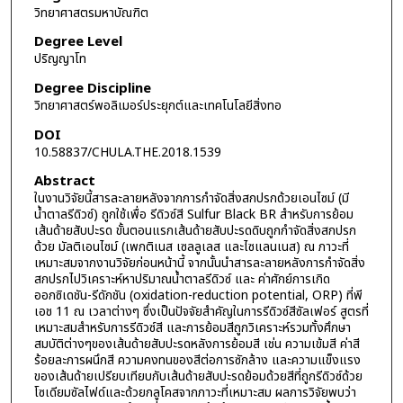
วิทยาศาสตรมหาบัณฑิต
Degree Level
ปริญญาโท
Degree Discipline
วิทยาศาสตร์พอลิเมอร์ประยุกต์และเทคโนโลยีสิ่งทอ
DOI
10.58837/CHULA.THE.2018.1539
Abstract
ในงานวิจัยนี้สารละลายหลังจากการกำจัดสิ่งสกปรกด้วยเอนไซม์ (มี
น้ำตาลรีดิวซ์) ถูกใช้เพื่อ รีดิวซ์สี Sulfur Black BR สำหรับการย้อม
เส้นด้ายสับปะรด ขั้นตอนแรกเส้นด้ายสับปะรดดิบถูกกำจัดสิ่งสกปรก
ด้วย มัลติเอนไซม์ (เพกติเนส เซลลูเลส และไซแลนเนส) ณ ภาวะที่
เหมาะสมจากงานวิจัยก่อนหน้านี้ จากนั้นนำสารละลายหลังการกำจัดสิ่ง
สกปรกไปวิเคราะห์หาปริมาณน้ำตาลรีดิวซ์ และ ค่าศักย์การเกิด
ออกซิเดชัน-รีดักชัน (oxidation-reduction potential, ORP) ที่พี
เอช 11 ณ เวลาต่างๆ ซึ่งเป็นปัจจัยสำคัญในการรีดิวซ์สีซัลเฟอร์ สูตรที่
เหมาะสมสำหรับการรีดิวซ์สี และการย้อมสีถูกวิเคราะห์รวมทั้งศึกษา
สมบัติต่างๆของเส้นด้ายสับปะรดหลังการย้อมสี เช่น ความเข้มสี ค่าสี
ร้อยละการผนึกสี ความคงทนของสีต่อการซักล้าง และความแข็งแรง
ของเส้นด้ายเปรียบเทียบกับเส้นด้ายสับปะรดย้อมด้วยสีที่ถูกรีดิวซ์ด้วย
โซเดียมซัลไฟด์และด้วยกลูโคสจากภาวะที่เหมาะสม ผลการวิจัยพบว่า