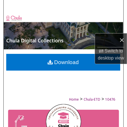
Search
Browse Collections
My Account
×
About
Switch to
desktop
view
Digital Commons Network™
Download
>
>
Home
Chula-ETD
10476