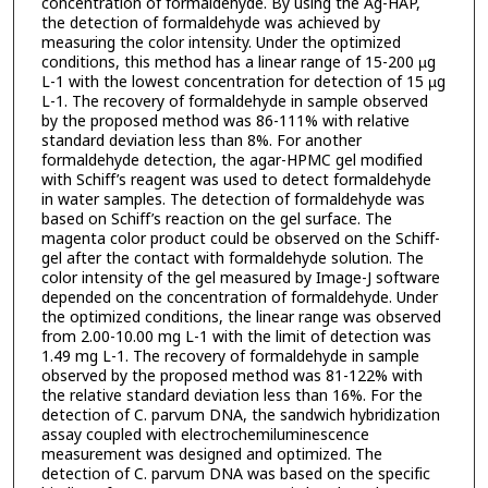
concentration of formaldehyde. By using the Ag-HAP,
the detection of formaldehyde was achieved by
measuring the color intensity. Under the optimized
conditions, this method has a linear range of 15-200 µg
L-1 with the lowest concentration for detection of 15 µg
L-1. The recovery of formaldehyde in sample observed
by the proposed method was 86-111% with relative
standard deviation less than 8%. For another
formaldehyde detection, the agar-HPMC gel modified
with Schiff’s reagent was used to detect formaldehyde
in water samples. The detection of formaldehyde was
based on Schiff’s reaction on the gel surface. The
magenta color product could be observed on the Schiff-
gel after the contact with formaldehyde solution. The
color intensity of the gel measured by Image-J software
depended on the concentration of formaldehyde. Under
the optimized conditions, the linear range was observed
from 2.00-10.00 mg L-1 with the limit of detection was
1.49 mg L-1. The recovery of formaldehyde in sample
observed by the proposed method was 81-122% with
the relative standard deviation less than 16%. For the
detection of C. parvum DNA, the sandwich hybridization
assay coupled with electrochemiluminescence
measurement was designed and optimized. The
detection of C. parvum DNA was based on the specific