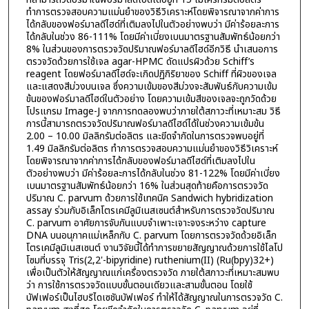
ทำการตรวจสอบความแม่นยำของวิธีวิเคราะห์โดยพิจารณาจากค่าการ
ได้กลับของฟอร์มาลดีไฮด์ที่เติมลงไปในตัวอย่างพบว่า มีค่าร้อยละการ
ได้กลับในช่วง 86-111% โดยมีค่าเบี่ยงเบนมาตรฐานสัมพัทธ์น้อยกว่า
8% ในส่วนของการตรวจวัดปริมาณฟอร์มาลดีไฮด์อีกวิธี นำเสนอการ
ตรวจวัดด้วยการใช้เจล agar-HPMC ดัดแปรผิวด้วย Schiff’s
reagent โดยฟอร์มาลดีไฮด์จะเกิดปฏิกิริยาของ Schiff ที่ผิวของเจล
และแสดงสีม่วงบนเจล ซึ่งความเข้มของสีม่วงจะสัมพันธ์กับความเข้ม
ข้นของฟอร์มาลดีไฮด์ในตัวอย่าง โดยความเข้มสีของเจลจะถูกวัดด้วย
โปรแกรม Image-J จากการทดลองพบว่าภายใต้สภาวะที่เหมาะสม วิธี
การนี้สามารถตรวจวัดปริมาณฟอร์มาลดีไฮด์ได้ในช่วงความเข้มข้น
2.00 – 10.00 มิลลิกรัมต่อลิตร และขีดจำกัดในการตรวจพบอยู่ที่
1.49 มิลลิกรัมต่อลิตร ทำการตรวจสอบความแม่นยำของวิธีวิเคราะห์
โดยพิจารณาจากค่าการได้กลับของฟอร์มาลดีไฮด์ที่เติมลงไปใน
ตัวอย่างพบว่า มีค่าร้อยละการได้กลับในช่วง 81-122% โดยมีค่าเบี่ยง
เบนมาตรฐานสัมพัทธ์น้อยกว่า 16% ในส่วนสุดท้ายคือการตรวจวัด
ปริมาณ C. parvum ด้วยการใช้เทคนิค Sandwich hybridization
assay ร่วมกับอิเล็กโตรเคมีลูมิเนสเซนต์สำหรับการตรวจวัดปริมาณ
C. parvum อาศัยการจับกันแบบจำเพาะเจาะจงระหว่าง capture
DNA บนอนุภาคแม่เหล็กกับ C. parvum โดยการตรวจวัดด้วยอิเล็ก
โตรเคมีลูมิเนสเซนต์ งานวิจัยนี้ได้ทำการขยายสัญญาณด้วยการใช้ไลโป
โซมที่บรรจุ Tris(2,2'-bipyridine) ruthenium(II) (Ru(bpy)32+)
เพื่อเป็นตัวให้สัญญาณแก่เครื่องตรวจวัด ภายใต้สภาวะที่เหมาะสมพบ
ว่า การใช้การตรวจวัดแบบขั้นตอนเดียวและสามขั้นตอน โดยใช้
บัฟเฟอร์เป็นไฮบริไดเซชันบัฟเฟอร์ ทำให้ได้สัญญาณในการตรวจวัด C.