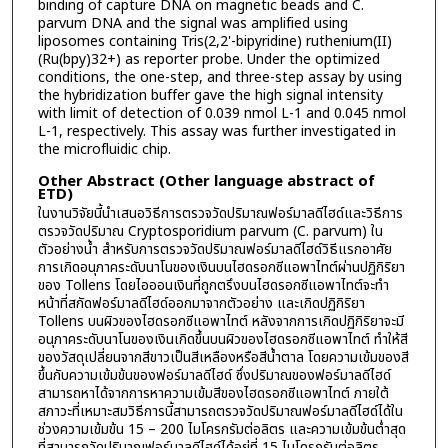
binding of capture DNA on magnetic beads and C.
parvum DNA and the signal was amplified using
liposomes containing Tris(2,2'-bipyridine) ruthenium(II)
(Ru(bpy)32+) as reporter probe. Under the optimized
conditions, the one-step, and three-step assay by using
the hybridization buffer gave the high signal intensity
with limit of detection of 0.039 nmol L-1 and 0.045 nmol
L-1, respectively. This assay was further investigated in
the microfluidic chip.
Other Abstract (Other language abstract of
ETD)
ในงานวิจัยนี้นำเสนอวิธีการตรวจวัดปริมาณฟอร์มาลดีไฮด์และวิธีการ
ตรวจวัดปริมาณ Cryptosporidium parvum (C. parvum) ใน
ตัวอย่างน้ำ สำหรับการตรวจวัดปริมาณฟอร์มาลดีไฮด์วิธีแรกอาศัย
การเกิดอนุภาคระดับนาโนของเงินบนไฮดรอกซีแอพาไทต์ผ่านปฏิกิริยา
ของ Tollens โดยไอออนเงินที่ถูกตรึงบนไฮดรอกซีแอพาไทต์จะทำ
หน้าที่สกัดฟอร์มาลดีไฮด์ออกมาจากตัวอย่าง และเกิดปฏิกิริยา
Tollens บนผิวของไฮดรอกซีแอพาไทต์ หลังจากการเกิดปฏิกิริยาจะมี
อนุภาคระดับนาโนของเงินเกิดขึ้นบนผิวของไฮดรอกซีแอพาไทต์ ทำให้สี
ของวัสดุเปลี่ยนจากสีขาวเป็นสีเหลืองหรือสีน้ำตาล โดยความเข้มของสี
ขึ้นกับความเข้มข้นของฟอร์มาลดีไฮด์ ซึ่งปริมาณของฟอร์มาลดีไฮด์
สามารถหาได้จากการหาความเข้มสีของไฮดรอกซีแอพาไทต์ ภายใต้
สภาวะที่เหมาะสมวิธีการนี้สามารถตรวจวัดปริมาณฟอร์มาลดีไฮด์ได้ใน
ช่วงความเข้มข้น 15 – 200 ไมโครกรัมต่อลิตร และความเข้มข้นต่ำสุด
ที่สามารถวัดปริมาณฟอร์มาลดีไฮด์ได้อยู่ที่ 15 ไมโครกรัมต่อลิตร