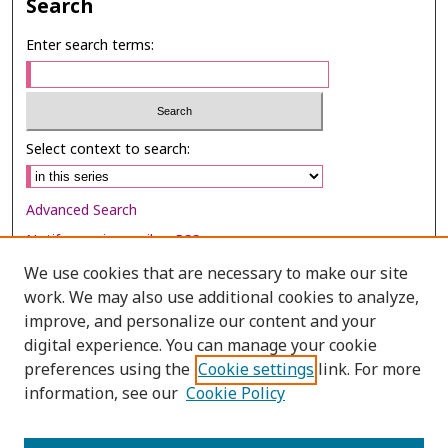
Search
Enter search terms:
Select context to search:
Advanced Search
Notify me via email or
RSS
We use cookies that are necessary to make our site
Browse
work. We may also use additional cookies to analyze,
Collections
improve, and personalize our content and your
digital experience. You can manage your cookie
Disciplines
preferences using the
Cookie settings
link. For more
Authors
information, see our
Cookie Policy
Author Corner