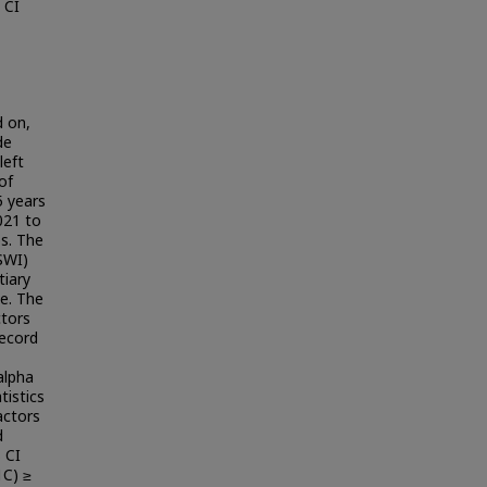
 CI
d on,
de
left
of
5 years
021 to
s. The
SWI)
tiary
ue. The
tors
record
alpha
tistics
actors
d
 CI
1C) ≥