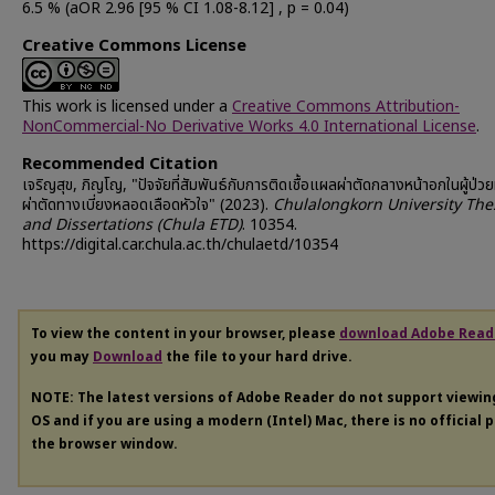
6.5 % (aOR 2.96 [95 % CI 1.08-8.12] , p = 0.04)
Creative Commons License
This work is licensed under a
Creative Commons Attribution-
NonCommercial-No Derivative Works 4.0 International License
.
Recommended Citation
เจริญสุข, ภิญโญ, "ปัจจัยที่สัมพันธ์กับการติดเชื้อแผลผ่าตัดกลางหน้าอกในผู้ป่ว
ผ่าตัดทางเบี่ยงหลอดเลือดหัวใจ" (2023).
Chulalongkorn University The
and Dissertations (Chula ETD)
. 10354.
https://digital.car.chula.ac.th/chulaetd/10354
To view the content in your browser, please
download Adobe Read
you may
Download
the file to your hard drive.
NOTE: The latest versions of Adobe Reader do not support viewi
OS and if you are using a modern (Intel) Mac, there is no official 
the browser window.