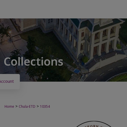
Account
>
>
Home
Chula-ETD
10354