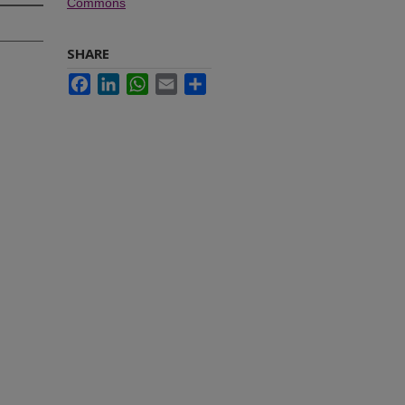
Commons
SHARE
Facebook
LinkedIn
WhatsApp
Email
Share