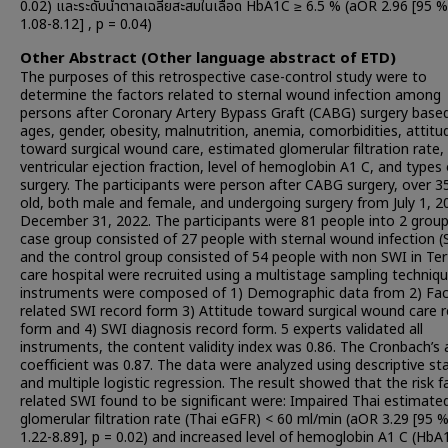
0.02) และระดับน้ำตาลเฉลี่ยสะสมในเลือด HbA1C ≥ 6.5 % (aOR 2.96 [95 %
1.08-8.12] , p = 0.04)
Other Abstract (Other language abstract of ETD)
The purposes of this retrospective case-control study were to
determine the factors related to sternal wound infection among
persons after Coronary Artery Bypass Graft (CABG) surgery base
ages, gender, obesity, malnutrition, anemia, comorbidities, attitu
toward surgical wound care, estimated glomerular filtration rate, 
ventricular ejection fraction, level of hemoglobin A1 C, and types 
surgery. The participants were person after CABG surgery, over 3
old, both male and female, and undergoing surgery from July 1, 2
December 31, 2022. The participants were 81 people into 2 group
case group consisted of 27 people with sternal wound infection (
and the control group consisted of 54 people with non SWI in Ter
care hospital were recruited using a multistage sampling techniq
instruments were composed of 1) Demographic data from 2) Fac
related SWI record form 3) Attitude toward surgical wound care 
form and 4) SWI diagnosis record form. 5 experts validated all
instruments, the content validity index was 0.86. The Cronbach’s 
coefficient was 0.87. The data were analyzed using descriptive sta
and multiple logistic regression. The result showed that the risk f
related SWI found to be significant were: Impaired Thai estimate
glomerular filtration rate (Thai eGFR) < 60 ml/min (aOR 3.29 [95 %
1.22-8.89], p = 0.02) and increased level of hemoglobin A1 C (HbA