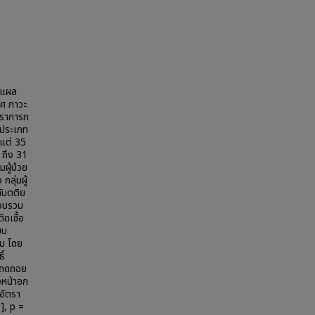
้อแผล
พศ ภาวะ
ตราการก
ะประเภท
งแต่ 35
 ถึง 31
ผู้ป่วย
ลุ่มผู้
ับตติย
รวบรวม
ิดเชื้อ
บบ
อบ โดย
ิ์
ติถดถอย
งหน้าอก
 อัตรา
], p =