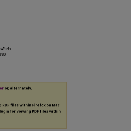
ยหลังทำ
ses
er
or, alternately,
ng
PDF
files within Firefox on Mac
plugin for viewing
PDF
files within