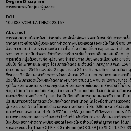
Degree Discipline
การพยาบาลผู้ใหญ่และผู้สูงอายุ
DOI
10.58837/CHULA.THE.2023.157
Abstract
การวิจัยติดตามย้อนหลังนี้ มีวัตถุประสงค์เพื่อศึกษาปัจจัยที่สัมพันธ์กับการติดเชื
ผ่าตัดกลางหน้าอกในผู้ป่วยหลังทำผ่าตัดทางเบี่ยงหลอดเลือดหัวใจ ได้แก่ อายุ เ
อ้วน ภาวะขาดสารอาหาร ภาวะซีด ภาวะโรคร่วม ทัศนคติในการดูแลแผลผ่าตัด อั
รองของไต การบีบตัวของหัวใจห้องล่างซ้าย ระดับน้ำตาลเฉลี่ยสะสมในเลือด แล
การผ่าตัด กลุ่มตัวอย่างคือ ผู้ป่วยหลังทำผ่าตัดทางเบี่ยงหลอดเลือดหัวใจ อายุตั้
ปีขึ้นไป ทั้งเพศชายและหญิง ได้รับการผ่าตัดระยะตั้งแต่ 1 กรกฎาคม พ.ศ. 2564
ธันวาคม พ.ศ. 2565 แบ่งเป็น 2 กลุ่ม จำนวน 81 คน คือ กลุ่มศึกษา หมายถึง กลุ่ม
ที่พบการติดเชื้อแผลผ่าตัดกลางหน้าอก จำนวน 27 คน และ กลุ่มควบคุม หมายถึง ก
ป่วยที่ไม่พบการติดเชื้อแผลผ่าตัดกลางหน้าอก จำนวน 54 คน ณ โรงพยาบาลระด
ภูมิ ในกรุงเทพมหานคร เลือกกลุ่มตัวอย่างแบบหลายขั้นตอน เครื่องมือที่ใช้เก็บ
ข้อมูล ได้แก่ 1) แบบบันทึกข้อมูลส่วนบุคคล 2) แบบบันทึกปัจจัยที่สัมพันธ์กับการต
แผลผ่าตัดกลางหน้าอก 3) แบบประเมินทัศนคติในการดูแลแผลผ่าตัด และ 4) แ
ประเมินการวินิจฉัยการติดเชื้อแผลผ่าตัดกลางหน้าอก เครื่องมือผ่านการตรวจส
ผู้ทรงคุณวุฒิ 5 คน ได้ค่าดัชนีความตรงตามเนื้อหาเท่ากับ 0.86 และค่าสัมประสิทธ
แอลฟาของครอนบาค เท่ากับ 0.87 วิเคราะห์ข้อมูลโดยใช้สถิติพรรณนา และสถิ
แบบพหุลอจิสติก ผลการวิจัยพบว่า ปัจจัยที่สัมพันธ์กับการติดเชื้อแผลผ่าตัดกลา
ในผู้ป่วยหลังทำผ่าตัดทางเบี่ยงหลอดเลือดหัวใจ อย่างมีนัยสำคัญทางสถิติ ได้แก่
การกรองของไต Thai eGFR < 60 ml/min (aOR 3.29 [95 % CI 1.22-8.89