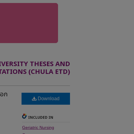
ERSITY THESES AND
TATIONS (CHULA ETD)
าอก
Download
INCLUDED IN
Geriatric Nursing