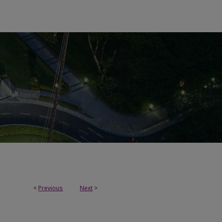
<
Previous
Next
>