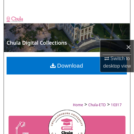
Search
Browse Collections
My Account
×
About
Switch to
Digital Commons Network™
Download
desktop
view
>
>
Home
Chula-ETD
10317