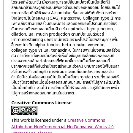
โดรเจลที่พัฒนาขึ้น มีความสามารถเปลี่ยนแปลงเป็นเนื้อเยื่อที่มี
ลักษณะคล้ายกระดูกอ่อนบนพื้นผิวด้านนอกของหลอดลม โดยยืนยันได้
จากการย้อมติดสีฟ้าของ Alcian blue ซึ่งแสดงให้เห็นถึงการสร้าง
ไกลโคซามิโนไกลแคน (sGAG) และตรวจพบ Collagen type II การ
เพาะเลี้ยงสามเซลล์ร่วมกันพบการแสดงออกของโปรตีนที่เกี่ยวข้อง
กับการก่อตัวของเซลล์เยื่อบุผิว เช่น epithelial tight junction,
ciliation, และ mucin production ตามที่ประเมินด้วยวิธี
Immunostaining นอกจากนี้การวิเคราะห์โปรตีโอมิกส์ระบุการเพิ่ม
ขึ้นของโปรตีน alpha-tubulin, beta-tubulin, vimentin,
collagen type VI และ tenascin-C ในการเพาะเลี้ยงสามเซลล์ร่วม
กัน การศึกษาทั้งหมดนี้แสดงให้เห็นถึงข้อมูลเชิงลึกของหลอดลมที่
ปราศจากเซลล์และไฮโดรเจลที่พัฒนาขึ้นจากเนื้อเยื่อหลอดลมที่
ปราศจากเซลล์ทั้งในด้านโครงสร้างและชีวเคมี บทบาทของไฟโบรบลา
สต์ในการสร้างเยื่อบุผิว การพัฒนาและเปลี่ยนแปลงของเซลล์ต้น
กำเนิดมีเซนไคม์ของมนุษย์ไปเป็นเนื้อเยื่อกระดูกอ่อน รวมทั้งแสดงให้
เห็นว่าโครงสร้างเนื้อเยื่อหลอดลมที่เหมาะสม อาจนำไปสู่การพัฒนาไป
เป็นเนื้อเยื่อที่ทำงานได้ การศึกษานี้ได้สร้างองค์ความรู้ที่มีศักยภาพนำ
ไปสู่การสร้างหลอดลมทดแทนในอนาคต
Creative Commons License
This work is licensed under a
Creative Commons
Attribution-NonCommercial-No Derivative Works 4.0