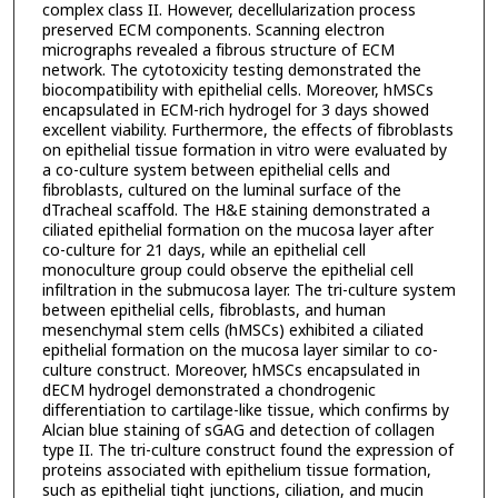
complex class II. However, decellularization process
preserved ECM components. Scanning electron
micrographs revealed a fibrous structure of ECM
network. The cytotoxicity testing demonstrated the
biocompatibility with epithelial cells. Moreover, hMSCs
encapsulated in ECM-rich hydrogel for 3 days showed
excellent viability. Furthermore, the effects of fibroblasts
on epithelial tissue formation in vitro were evaluated by
a co-culture system between epithelial cells and
fibroblasts, cultured on the luminal surface of the
dTracheal scaffold. The H&E staining demonstrated a
ciliated epithelial formation on the mucosa layer after
co-culture for 21 days, while an epithelial cell
monoculture group could observe the epithelial cell
infiltration in the submucosa layer. The tri-culture system
between epithelial cells, fibroblasts, and human
mesenchymal stem cells (hMSCs) exhibited a ciliated
epithelial formation on the mucosa layer similar to co-
culture construct. Moreover, hMSCs encapsulated in
dECM hydrogel demonstrated a chondrogenic
differentiation to cartilage-like tissue, which confirms by
Alcian blue staining of sGAG and detection of collagen
type II. The tri-culture construct found the expression of
proteins associated with epithelium tissue formation,
such as epithelial tight junctions, ciliation, and mucin