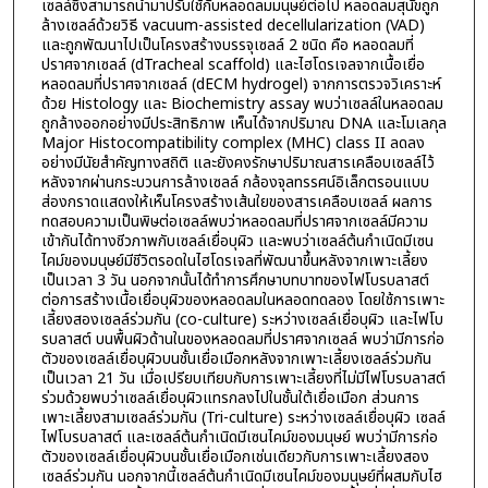
เซลล์ซึ่งสามารถนำมาปรับใช้กับหลอดลมมนุษย์ต่อไป หลอดลมสุนัขถูก
ล้างเซลล์ด้วยวิธี vacuum-assisted decellularization (VAD)
และถูกพัฒนาไปเป็นโครงสร้างบรรจุเซลล์ 2 ชนิด คือ หลอดลมที่
ปราศจากเซลล์ (dTracheal scaffold) และไฮโดรเจลจากเนื้อเยื่อ
หลอดลมที่ปราศจากเซลล์ (dECM hydrogel) จากการตรวจวิเคราะห์
ด้วย Histology และ Biochemistry assay พบว่าเซลล์ในหลอดลม
ถูกล้างออกอย่างมีประสิทธิภาพ เห็นได้จากปริมาณ DNA และโมเลกุล
Major Histocompatibility complex (MHC) class II ลดลง
อย่างมีนัยสำคัญทางสถิติ และยังคงรักษาปริมาณสารเคลือบเซลล์ไว้
หลังจากผ่านกระบวนการล้างเซลล์ กล้องจุลทรรศน์อิเล็กตรอนแบบ
ส่องกราดแสดงให้เห็นโครงสร้างเส้นใยของสารเคลือบเซลล์ ผลการ
ทดสอบความเป็นพิษต่อเซลล์พบว่าหลอดลมที่ปราศจากเซลล์มีความ
เข้ากันได้ทางชีวภาพกับเซลล์เยื่อบุผิว และพบว่าเซลล์ต้นกำเนิดมีเซน
ไคม์ของมนุษย์มีชีวิตรอดในไฮโดรเจลที่พัฒนาขึ้นหลังจากเพาะเลี้ยง
เป็นเวลา 3 วัน นอกจากนั้นได้ทำการศึกษาบทบาทของไฟโบรบลาสต์
ต่อการสร้างเนื้อเยื่อบุผิวของหลอดลมในหลอดทดลอง โดยใช้การเพาะ
เลี้ยงสองเซลล์ร่วมกัน (co-culture) ระหว่างเซลล์เยื่อบุผิว และไฟโบ
รบลาสต์ บนพื้นผิวด้านในของหลอดลมที่ปราศจากเซลล์ พบว่ามีการก่อ
ตัวของเซลล์เยื่อบุผิวบนชั้นเยื่อเมือกหลังจากเพาะเลี้ยงเซลล์ร่วมกัน
เป็นเวลา 21 วัน เมื่อเปรียบเทียบกับการเพาะเลี้ยงที่ไม่มีไฟโบรบลาสต์
ร่วมด้วยพบว่าเซลล์เยื่อบุผิวแทรกลงไปในชั้นใต้เยื่อเมือก ส่วนการ
เพาะเลี้ยงสามเซลล์ร่วมกัน (Tri-culture) ระหว่างเซลล์เยื่อบุผิว เซลล์
ไฟโบรบลาสต์ และเซลล์ต้นกำเนิดมีเซนไคม์ของมนุษย์ พบว่ามีการก่อ
ตัวของเซลล์เยื่อบุผิวบนชั้นเยื่อเมือกเช่นเดียวกับการเพาะเลี้ยงสอง
เซลล์ร่วมกัน นอกจากนี้เซลล์ต้นกำเนิดมีเซนไคม์ของมนุษย์ที่ผสมกับไฮ