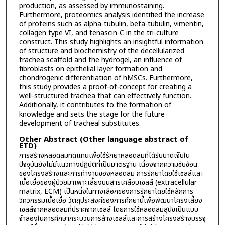
production, as assessed by immunostaining.
Furthermore, proteomics analysis identified the increase
of proteins such as alpha-tubulin, beta-tubulin, vimentin,
collagen type VI, and tenascin-C in the tri-culture
construct. This study highlights an insightful information
of structure and biochemistry of the decellularized
trachea scaffold and the hydrogel, an influence of
fibroblasts on epithelial layer formation and
chondrogenic differentiation of hMSCs. Furthermore,
this study provides a proof-of-concept for creating a
well-structured trachea that can effectively function.
Additionally, it contributes to the formation of
knowledge and sets the stage for the future
development of tracheal substitutes.
Other Abstract (Other language abstract of
ETD)
การสร้างหลอดลมทดแทนเพื่อใช้รักษาหลอดลมที่ได้รับบาดเจ็บใน
ปัจจุบันยังไม่มีแนวทางปฏิบัติที่เป็นมาตรฐาน เนื่องจากความซับซ้อน
ของโครงสร้างและการทำงานของหลอดลม การรักษาโดยใช้เซลล์และ
เนื้อเยื่อของผู้ป่วยมาเพาะเลี้ยงบนสารเคลือบเซลล์ (extracellular
matrix, ECM) เป็นหนึ่งในทางเลือกของการรักษาโดยใช้หลักการ
วิศวกรรมเนื้อเยื่อ วัตถุประสงค์ของการศึกษานี้เพื่อพัฒนาโครงเลี้ยง
เซลล์จากหลอดลมที่ปราศจากเซลล์ โดยการใช้หลอดลมสุนัขเป็นแบบ
จำลองในการศึกษากระบวนการล้างเซลล์และการสร้างโครงสร้างบรรจุ