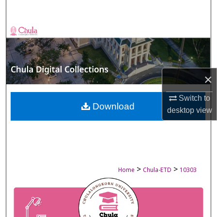
Search
Browse Collections
My Account
×
About
Switch to
Digital Commons Network™
Download
desktop
view
>
>
Home
Chula-ETD
10303