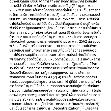
อย่างสมดุลและยั่งยืน จากการศึกษาการจัดการทรัพยากรร่วมกันได้
อย่างมีประสิทธิภาพ ในศึกษา กรณีพระราชบัญญัติป่าชุมชน พ.ศ.
2562 พบว่ามีประเด็นทางข้อกฎหมายดังต่อไปนี้ 1) ประเด็นเรื่องสิทธิ
ในจัดการทรัพยากรป่าไม้ในป่าชุมชน 2) ประเด็นเรื่องความหมายของป่า
ชุมชนตามพระราชบัญญัติป่าชุมชน พ.ศ. 2562 ตามมาตรา 4 พื้นที่ที่จะ
นำไปจัดตั้งเป็นป่าชุมชนได้นั้น ต้องเป็นป่าที่อยู่นอกเขตป่าอนุรักษ์หรือ
พื้นที่อื่นของรัฐนอกเขตป่าอนุรักษ์ เป็นการให้อำนาจแก่กรมป่าไม้เข้ามา
จัดการและควบคุมกำกับการจัดการป่าชุมชน 3) ประเด็นเรื่องการจัดตั้ง
ป่าชุมชนตามพระราชบัญญัติป่าชุมชน พ.ศ. 2562 ในการขออนุญาต
เพื่อจัดตั้งป่าชุมชนตามพระราชบัญญัติป่าชุมชน พ.ศ. 2562 นั้น ชุมชน
จะต้องมีการจัดเตรียมเอกสารมากมาย ตามมาตรา 33 รวมไปถึงการ
ตรวจสอบจากสำนักจัดการทรัพยากรป่าไม้แห่งท้องที่อย่างเข้มงวด
และได้รับการอนุมัติจากคณะกรรมการป่าชุมชนประจำจังหวัดในการ
พิจารณาคำขอจัดตั้งป่าชุมชน แผนจัดการป่าชุมชน และรายงานผลการ
ตรวจสอบซึ่ง แสดงให้เห็นถึงการตรวจสอบจากรัฐและยังคงไว้ซึ่งการ
รวมอำนาจในการจัดการทรัพยากรธรรมชาติไว้ที่รัฐ ซึ่งขัดแย้งต่อการ
รับรองสิทธิของชุมชนตามรัฐธรรมนูญแห่งราชอาณาจักรไทย
พุทธศักราช 2560 ในมาตรา 43 (2) 4) ประเด็นเรื่องการขาดการมี
ส่วนร่วมของชุมชนในป่าชุมชน ตามมาตรา 16 ผู้ที่มีอำนาจควบคุมกำกับ
การจัดการป่าชุมชนไม่ใช่ตัวแทนจากภาคประชาชนที่อยู่ภายในพื้นที่เขต
ป่าชุมชน แต่เป็นตัวแทนของรัฐจากส่วนกลาง ทำให้ขาดความใกล้ชิดกับ
สภาพปัญหา สภาพภูมิศาสตร์ และเศรษฐกิจในพื้นที่ รวมถึงวัฒนธรรม
ความเชื่อ ส่งผลให้ภาคประชาชนไม่ได้ร่วมมือร่วมใจกันในการจัดการ
ควบคุมการใช้และการอนุรักษ์ทรัพยากรธรรมชาติและสิ่งแวดล้อม 5)
ประเด็นเรื่องการกระจายอำนาจ (Decentralization) ให้แก่องค์กร