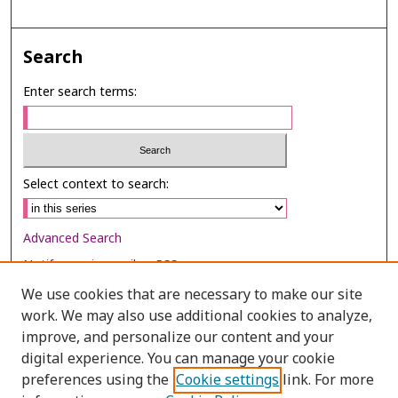
Search
Enter search terms:
Select context to search:
Advanced Search
Notify me via email or
RSS
We use cookies that are necessary to make our site
Browse
work. We may also use additional cookies to analyze,
Collections
improve, and personalize our content and your
digital experience. You can manage your cookie
Disciplines
preferences using the
Cookie settings
link. For more
Authors