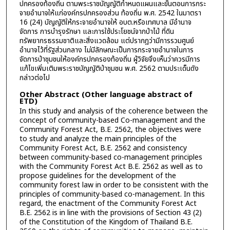
ปกครองท้องถิ่น ตามพระราชบัญญัติกำหนดแผนและขั้นตอนการกระ
จายอำนาจให้แก่องค์กรปกครองส่วน ท้องถิ่น พ.ศ. 2542 ในมาตรา
16 (24) บัญญัติให้กระจายอำนาจให้ อบต.หรือเทศบาล มีอำนาจ
จัดการ การบำรุงรักษา และการใช้ประโยชน์จากป่าไม้ ที่ดิน
ทรัพยากรธรรมชาติและสิ่งแวดล้อม แต่ปรากฎว่ามีการรวมศูนย์
อำนาจไว้ที่รัฐส่วนกลาง ไม่มีลักษณะเป็นการกระจายอำนาจในการ
จัดการป่าชุมชนให้องค์กรปกครองท้องถิ่น ผู้วิจัยจึงเห็นว่าควรมีการ
แก้ไขเพิ่มเติมพระราชบัญญัติป่าชุมชน พ.ศ. 2562 ตามประเด็นดัง
กล่าวต่อไป
Other Abstract (Other language abstract of
ETD)
In this study and analysis of the coherence between the
concept of community-based Co-management and the
Community Forest Act, B.E. 2562, the objectives were
to study and analyze the main principles of the
Community Forest Act, B.E. 2562 and consistency
between community-based co-management principles
with the Community Forest Act B.E. 2562 as well as to
propose guidelines for the development of the
community forest law in order to be consistent with the
principles of community-based co-management. In this
regard, the enactment of the Community Forest Act
B.E. 2562 is in line with the provisions of Section 43 (2)
of the Constitution of the Kingdom of Thailand B.E.