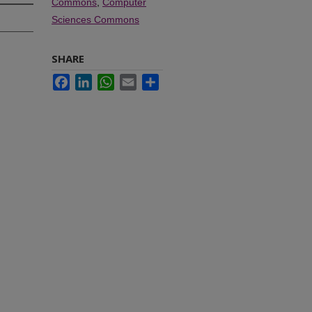
Commons
,
Computer
Sciences Commons
SHARE
Facebook
LinkedIn
WhatsApp
Email
Share