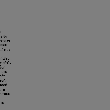
าม
 ซึ่ง
การเชิง
เขียน
ารสำรวจ
ี่เขียน
อาจทำให้
นที่
อทำนาย
าถึง
ำหรับ
เอสที
าการ
างดำเนิน
วาม