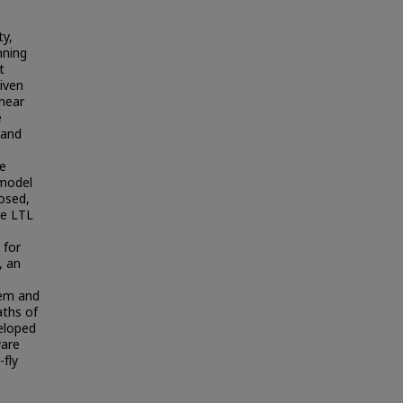
ty,
nning
t
given
inear
e
 and
re
 model
osed,
he LTL
 for
, an
lem and
aths of
eloped
ware
-fly