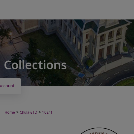
Account
>
>
Home
Chula-ETD
10241