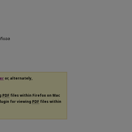
ลทีแอล
er
or, alternately,
ng
PDF
files within Firefox on Mac
plugin for viewing
PDF
files within