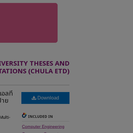
ERSITY THESES AND
TATIONS (CHULA ETD)
แอลที
Download
้าย
INCLUDED IN
Multi-
Computer Engineering