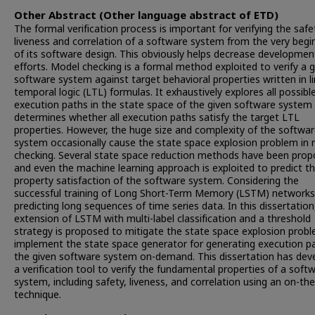
Other Abstract (Other language abstract of ETD)
The formal verification process is important for verifying the safe
liveness and correlation of a software system from the very begi
of its software design. This obviously helps decrease developmen
efforts. Model checking is a formal method exploited to verify a 
software system against target behavioral properties written in l
temporal logic (LTL) formulas. It exhaustively explores all possibl
execution paths in the state space of the given software system
determines whether all execution paths satisfy the target LTL
properties. However, the huge size and complexity of the softwa
system occasionally cause the state space explosion problem in
checking. Several state space reduction methods have been prop
and even the machine learning approach is exploited to predict t
property satisfaction of the software system. Considering the
successful training of Long Short-Term Memory (LSTM) networks
predicting long sequences of time series data. In this dissertation
extension of LSTM with multi-label classification and a threshold
strategy is proposed to mitigate the state space explosion prob
implement the state space generator for generating execution p
the given software system on-demand. This dissertation has dev
a verification tool to verify the fundamental properties of a soft
system, including safety, liveness, and correlation using an on-the
technique.