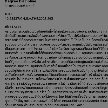
Degree Discipline
วิศวกรรมคอมพิวเตอร์
DOI
10.58837/CHULA.THE.2023.295
Abstract
กระบวนการทวนสอบเชิงรูปนัยเป็นสิ่งที่สำคัญในการตรวจสอบความปลอดภัย คว
ดำเนินชีวิตและความสัมพันธ์ของระบบซอฟต์แวร์ตั้งแต่เริ่มต้นออกแบบซอฟต์แวร์
สามารถช่วยให้ลดความพยายามในการพัฒนาอย่างเห็นได้ชัด โมเดลเช็กกิงเป็นวิธี
รูปนัยอย่างหนึ่งที่สามารถทวนสอบระบบซอฟต์แวร์ตามคุณสมบัติเชิงพฤติกรรมที่
เป็นสูตรตรรกศาสตร์เชิงเวลาแบบลำดับหรือเรียกว่าสูตรแอลทีแอล โดยใช้วิธีก
เส้นทางดำเนินงานที่เป็นไปได้ทั้งหมดอย่างละเอียดถี่ถ้วนในปริภูมิสถานะของระบบ
ซอฟต์แวร์และกำหนดว่าเส้นทางดำเนินงานทั้งหมดของระบบเป็นไปตามคุณสมบัติท
โดยใช้สูตรแอลทีแอลหรือไม่ อย่างไรก็ตาม ระบบที่มีขนาดใหญ่และมีความซับซ้อน
เกิดการระเบิดของปริภูมิสถานะในการทำโมเดลเช็กกิงได้ ซึ่งมีการเสนอวิธีการลดพื้
ของปริภูมิสถานะหลายวิธีและแม้แต่วิธีการของแมชชีนเลิร์นนิงก็ถูกนำมาใช้เพื่
ผลลัพธ์ความพึงพอใจของคุณสมบัติแอลทีแอลของระบบซอฟต์แวร์ เมื่อพิจารณ
ความสำเร็จในการฝึกอบรมโครงข่ายความจำระยะสั้นแบบยาวหรือแอลเอสทีเอ็มส
การทำนายลำดับข้อมูลอนุกรมเวลาแบบยาว ในวิทยานิพนธ์นี้ ได้เสนอแนวคิดแอล
เอ็มที่ขยายการจำแนกแบบหลายป้ายและกลยุทธ์การหาขีดแบ่งเพื่อบรรเทาปัญห
ระเบิดของปริภูมิสถานะและสร้างเป็นเครื่องสร้างปริภูมิสถานะสำหรับสร้างเส้นท
งานของระบบซอฟต์แวร์ได้ตามที่ต้องการ โดย ได้สร้างเครื่องมือในการทวนสอบ
คุณสมบัติพื้นฐานของระบบซอฟต์แวร์ ได้แก่ คุณสมบัติด้านความปลอดภัย ด้านค
ดำเนินชีวิตและด้านความสัมพันธ์ ด้วยเทคนิคออน-เดอะ-ฟลาย