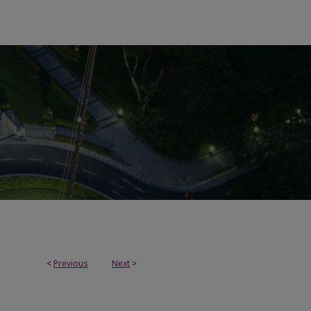
<
Previous
Next
>