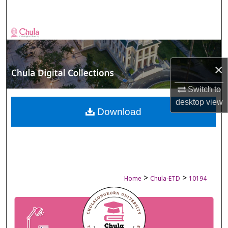
Search
Browse Collections
My Account
×
About
Switch to
desktop
view
Digital Commons Network™
Download
>
>
Home
Chula-ETD
10194