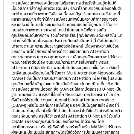
การแบ่งส่วนภาพของเนื้องอกในตับจากภาพถ่ายรังสีแบบอัตโนมัติ
เป็นวิธีการที่สําคัญในการวินิจฉัยและ รักษาโรคที่เกี่ยวกับเนื้องอกในตับ
แต่ด้วยความที่ภาพถ่ายรังสีของเนื้องอกมีรูปร่างและความเข้มแสงที่
หลากหลายมาก จึงทำให้การแบ่งส่วนภาพนั้นมีความท้าทายอย่างยิ่ง
หลายปีมานี้ โมเดลโครงข่ายประสาทเทียมเชิงลึกได้ถูกนำมาใช้ในการ
แยกส่วนภาพทางการแพทย์ โดยนำโมเดลมาใช้เพื่อการสกัด
คุณลักษณะเด่นจากภาพ รวมถึงการเรียนรู้คุณลักษณะเด่นเหล่านั้น แต่
อย่างไรก็ดีโมเดลโครงข่ายประสาทเทียมเชิงลึกเหล่านี้ ยังไม่แม่นยำ
เท่าสายตาและความเชี่ยวชาญของรังสีแพทย์ เนื่องจากความซับซ้อน
ของภาพ แต่ด้วยการกลไกการทํางานของเทคนิค Attention
mechanisms ในการ optimize การเลือกคุณลักษณะภาพ ได้รับการ
พัฒนาอย่างต่อเนื่อง จนระบบมีความสามารถในการทํา Visual
attention ที่มีประสิทธิภาพและใกล้เคียงมนุษย์มากขึ้น ในงานวิจัยนี้
เราจึงเสนอเครือข่ายใหม่ที่เรียกว่า Multi Attention Network หรือ
MANet ซึ่งเป็นการผสมผสานเทคนิค Attention เพื่อเรียนรู้และเน้น
คุณลักษณะที่สําคัญ ในขณะเดียวกันก็ตัดคุณลักษณะที่ไม่เกี่ยวข้องกับ
การแบ่งส่วนภาพเนื้องอก ซึ่ง MANet ใช้สถาปัตยกรรม U-Net เป็น
ฐาน และยังมีตัวเข้ารหัสที่ใช้กลไก Residual mechanism ด้วย อีก
ทั้งมีการใช้ร่วมกับ convolutional block attention module
(CBAM) หรือโมเดลที่มีการแบ่งโมดูล ออกเป็นโมดูลที่สนใจฟีเจอร์ที่
สําคัญและโมดูลที่สนใจพื้นที่ที่สําคัญ โดยจะนําไปใช้ในตัวเข้ารหัสและตัว
ถอดรหัสแยกกัน สรุปได้ว่าเราได้นํา Attention U-Net มาใช้ร่วมกับ
CBAM เพื่อรวมคุณสมบัติเด่นของทั้งสองเข้าด้วยกัน โดย
สถาปัตยกรรมการเรียนรู้เชิงลึกที่เราสร้างขึ้นหรือ MANet ได้รับการ
ฝึกฝนและประเมินประสิทธิภาพโดยใช้ตัววัดการประเมินหลายรายการ