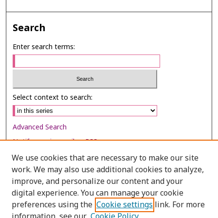
Search
Enter search terms:
Select context to search:
Advanced Search
Notify me via email or
RSS
We use cookies that are necessary to make our site
Browse
work. We may also use additional cookies to analyze,
Collections
improve, and personalize our content and your
digital experience. You can manage your cookie
Disciplines
preferences using the
Cookie settings
link. For more
Authors
information, see our
Cookie Policy