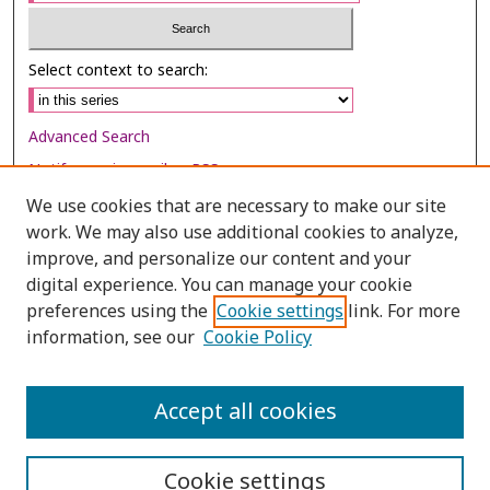
Select context to search:
Advanced Search
Notify me via email or
RSS
We use cookies that are necessary to make our site
Browse
work. We may also use additional cookies to analyze,
Collections
improve, and personalize our content and your
digital experience. You can manage your cookie
Disciplines
preferences using the
Cookie settings
link. For more
Authors
information, see our
Cookie Policy
Author Corner
Author FAQ
Accept all cookies
Cookie settings