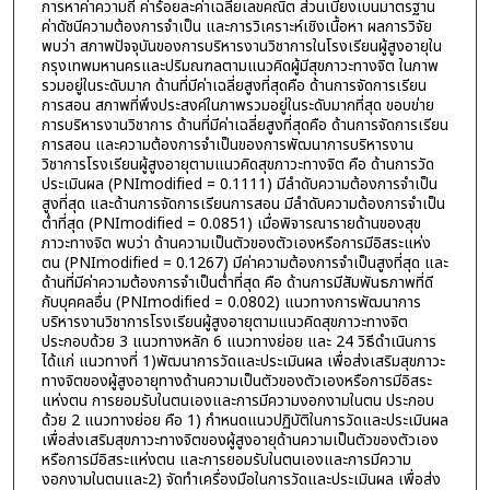
การหาค่าความถี่ ค่าร้อยละค่าเฉลี่ยเลขคณิต ส่วนเบี่ยงเบนมาตรฐาน
ค่าดัชนีความต้องการจำเป็น และการวิเคราะห์เชิงเนื้อหา ผลการวิจัย
พบว่า สภาพปัจจุบันของการบริหารงานวิชาการในโรงเรียนผู้สูงอายุใน
กรุงเทพมหานครและปริมณฑลตามแนวคิดผู้มีสุขภาวะทางจิต ในภาพ
รวมอยู่ในระดับมาก ด้านที่มีค่าเฉลี่ยสูงที่สุดคือ ด้านการจัดการเรียน
การสอน สภาพที่พึงประสงค์ในภาพรวมอยู่ในระดับมากที่สุด ขอบข่าย
การบริหารงานวิชาการ ด้านที่มีค่าเฉลี่ยสูงที่สุดคือ ด้านการจัดการเรียน
การสอน และความต้องการจำเป็นของการพัฒนาการบริหารงาน
วิชาการโรงเรียนผู้สูงอายุตามแนวคิดสุขภาวะทางจิต คือ ด้านการวัด
ประเมินผล (PNImodified = 0.1111) มีลำดับความต้องการจำเป็น
สูงที่สุด และด้านการจัดการเรียนการสอน มีลำดับความต้องการจำเป็น
ต่ำที่สุด (PNImodified = 0.0851) เมื่อพิจารณารายด้านของสุข
ภาวะทางจิต พบว่า ด้านความเป็นตัวของตัวเองหรือการมีอิสระแห่ง
ตน (PNImodified = 0.1267) มีค่าความต้องการจำเป็นสูงที่สุด และ
ด้านที่มีค่าความต้องการจำเป็นต่ำที่สุด คือ ด้านการมีสัมพันธภาพที่ดี
กับบุคคลอื่น (PNImodified = 0.0802) แนวทางการพัฒนาการ
บริหารงานวิชาการโรงเรียนผู้สูงอายุตามแนวคิดสุขภาวะทางจิต
ประกอบด้วย 3 แนวทางหลัก 6 แนวทางย่อย และ 24 วิธีดำเนินการ
ได้แก่ แนวทางที่ 1)พัฒนาการวัดและประเมินผล เพื่อส่งเสริมสุขภาวะ
ทางจิตของผู้สูงอายุทางด้านความเป็นตัวของตัวเองหรือการมีอิสระ
แห่งตน การยอมรับในตนเองและการมีความงอกงามในตน ประกอบ
ด้วย 2 แนวทางย่อย คือ 1) กำหนดแนวปฏิบัติในการวัดและประเมินผล
เพื่อส่งเสริมสุขภาวะทางจิตของผู้สูงอายุด้านความเป็นตัวของตัวเอง
หรือการมีอิสระแห่งตน และการยอมรับในตนเองและการมีความ
งอกงามในตนและ2) จัดทำเครื่องมือในการวัดและประเมินผล เพื่อส่ง