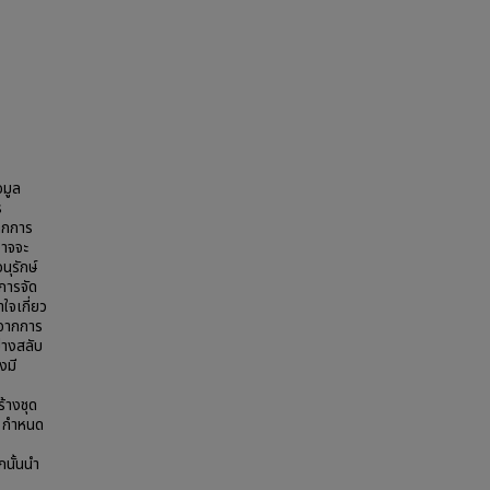
อมูล
ร
จากการ
อาจจะ
ุรักษ์
การจัด
ใจเกี่ยว
าจากการ
่างสลับ
งมี
้างชุด
าน กำหนด
ั้นนํา