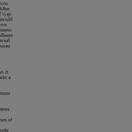
งความ
์เลือก
้ 1) ชุด
ใจงานได้
 การ
ส่งผลกระ
มเป็นของ
ิงานที่
่อมแซม
n. It
acks a
itions
lines.
o
ases of
cific