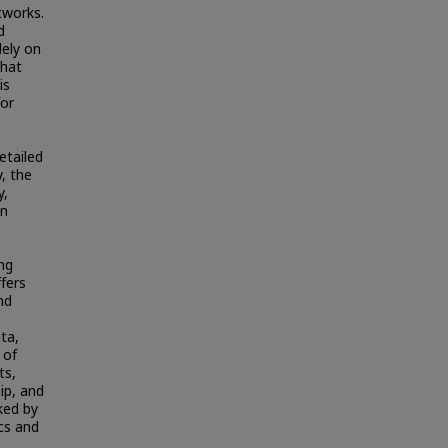
tworks.
d
lely on
that
is
for
etailed
, the
y,
on
ing
ffers
nd
ata,
 of
ts,
ip, and
ked by
cs and