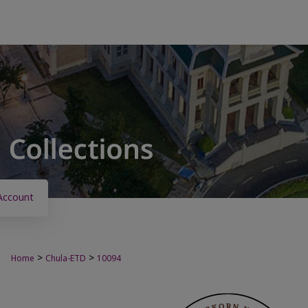
Account
>
>
Home
Chula-ETD
10094