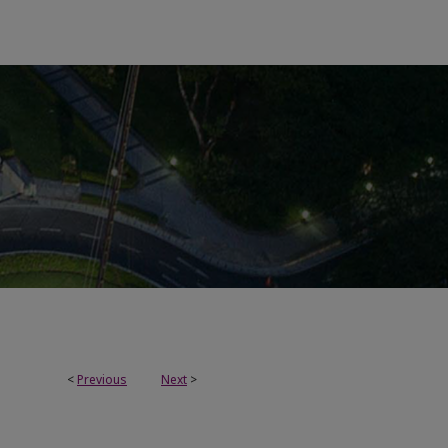
<
Previous
Next
>