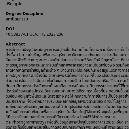
ปริญญาโท
Degree Discipline
สถาปัตยกรรม
DOI
10.58837/CHULA.THE.2023.236
Abstract
การศึกษาในปัจจุบันพบปัญหาการอนุรักษ์ในประเทศไทย โดยเฉพาะเรื่องการเก็บข้
ทั้งนี้พบว่าการเก็บข้อมูลเพื่อการอนุรักษ์สถาปัตยกรรมยังขาดการประเมินและกา
วิเคราะห์ปัจจัยต่าง ๆ อย่างรอบด้านก่อนการกำหนดวิธีอนุรักษ์ ปัญหานี้อาจเกิด
ขาดข้อมูลภาคเอกสารและการบันทึกสภาพอาคารอย่างละเอียดเพียงพอ รวมทั้ง
เกิดจากขาดการนำข้อมูลด้านต่าง ๆ มาวิเคราะห์ประกอบกันเพื่อสรุปแนวทางการอน
จากปัญหาที่กล่าวมาข้างต้น วิทยานิพนธ์นี้ต้องการที่จะแก้ไขและปรับปรุงกระบวน
ทำเอกสารในการดำเนินงานขั้นต้นของการอนุรักษ์ โดยเน้นการเสริมสร้างความเข้า
กับสถาปัตยกรรมประดับกระเบื้องเคลือบ การเลือกสถาปัตยกรรมประเภทนี้มีที่ม
ประดับด้วยงานศิลปกรรมอันทรงคุณค่า อย่างไรก็ตา,กระเบื้องที่ประกอบกันขึ้นอย
ซับซ้อน ห่อหุ้มทั้งพื้นผิวและโครงสร้าง ก่อให้เกิดความท้าทายในการเก็บข้อมูลอย่า
ประสิทธิภาพ ทั้งนี้หากมีการประเมินผลจากข้อมูลเพียงด้านเดียว อาจนำไปสู่การ
เปลี่ยนแปลงที่จะลดคุณค่าของงานได้ วัตถุประสงค์หลักของวิทยานิพนธ์คือการสร
เครื่องมือการเก็บข้อมูลเพื่อการอนุรักษ์ ในเบื้องต้นผู้วิจัยจะสร้างชุดข้อมูลพื้นฐ
วิธีการสร้างแบบสถาปัตยกรรมที่มีความถูกต้อง โดยใช้วิธีโฟโตแกรมเม
ตรี(Photogrammetry) เพื่อเก็บข้อมูลสภาพปัจจุบันของอาคารโดยละเอียด จากน
ชุดการเก็บข้อมูลที่พัฒนาขึ้นมาทดสอบกับกรณีศึกษา พระเจดีย์หมู่ห้าฐานเดียว วัด