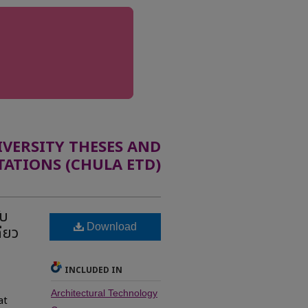
ERSITY THESES AND
TATIONS (CHULA ETD)
ับ
Download
ดียว
INCLUDED IN
Architectural Technology
at