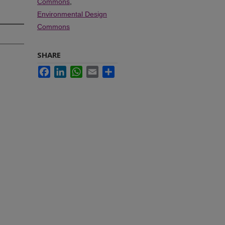
Commons
,
Environmental Design
Commons
SHARE
Facebook
LinkedIn
WhatsApp
Email
Share