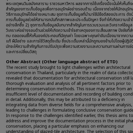
พระเชตุพนวิมลมังคลาราม ราชวรมหาวิหาร ผลจากการใช้เครื่องมือเน้นให้เห็นถึ
สำคัญของการเก็บข้อมูลเพื่อการอนุรักษ์อย่างรอบด้าน เนื่องจากช่วยให้นักอนุรักษ
วิธีการอนุรักษ์ได้อย่างเหมาะสม ชุดการเก็บข้อมูลที่นำมาใช้มีข้อดีสองประการ ดังนี
การเก็บข้อมูลช่วยให้สามารถบันทึกสภาพและประเด็นปัญหา จึงทําให้เกิดความเข้า
อย่างลึกซึ้ง 2) ชุดการเก็บข้อมูลมีบทบาทสำคัญในการรวบรวมและวิเคราะห์ข้อมูล
วิเคราะห์อย่างรอบด้านช่วยให้เกิดความเข้าใจสาเหตุของการเสื่อมสภาพ ปัจจัยที่
ทบ ตลอดจนชี้ให้เห็นองค์ประกอบที่มีคุณค่า โดยเฉพาะคุณค่าอันเนื่องมาจากควา
แท้ ฝีมือช่าง และการใช้วัสดุดั้งเดิม ซึ่งประเด็นเหล่านี้มักถูกมองข้ามไปโดยผู้ปฏิบัต
มักจะให้ความสำคัญกับการปรับปรุงเพื่อความสวยงามและความทนทานผ่านการซ
และการเปลี่ยนวัสดุ
Other Abstract (Other language abstract of ETD)
The recent study brought to light challenges within architectural
conservation in Thailand, particularly in the realm of data collectio
revealed that documentation for architectural conservation still l
thorough evaluation and analysis of all pertinent factors prior to
determining conservation methods. This issue may arise from an
insufficient level of documentation and recording of building cond
in detail. Additionally, this may be attributed to a deficiency in
integrating data from diverse fields for a comprehensive analysis,
leading to challenges in formulating conclusive conservation guide
In response to the challenges identified earlier, this thesis aims t
address and improve the documentation process in the initial ph
conservation, placing a particular emphasis on enhancing our
understanding of glazed-tile architecture. The selection of this spe