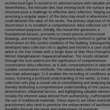
architectural type is rooted in its adorned nature with valuable ar
Nevertheless, the intricate tiles that envelop both the surface an
structure pose a challenge to effective data collection. Relying so
assessing a singular aspect of the data may result in alterations 
could diminish the value of the works. The primary objective of th
dissertation is to establish a comprehensive 'data collection set' 
conservation purposes. Initially, the researcher generates a
foundational dataset, proceeds to create precise architectural
drawings, and employs the Photogrammetry method to gather d
information on the current condition of the building. Subsequently
developed data collection set is applied and tested in a case stud
which is the Five Chedis with a Single Base at Wat Phra Chetuph
Wimon Mangkhalaram Rajwaramahawihan. The results obtained
through the tool underscore the significance of comprehensive
conservation data collection, as it aids conservationists in select
suitable conservation methods. The utilized data collection set o
two main advantages: 1) It enables the recording of conditions a
issues, fostering a profound understanding of the works. 2) Data
collection sets play a crucial role in consolidating and analyzing d
thereby facilitating a comprehensive understanding of the causes
deterioration, influential factors, and highlighting valuable elemen
notably the inherent value derived from authenticity, craftsmansh
the use of traditional materials. These aspects are often overloo
practitioners who tend to prioritize the enhancement of aestheti
durability through the repair and replacement of materials.