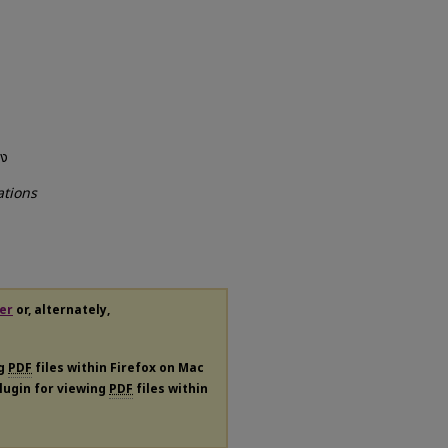
อง
ations
er
or, alternately,
ng
PDF
files within Firefox on Mac
plugin for viewing
PDF
files within