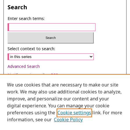
Search
Enter search terms:
Select context to search:
Advanced Search
Notify me via email or
RSS
We use cookies that are necessary to make our site
Browse
work. We may also use additional cookies to analyze,
Collections
improve, and personalize our content and your
digital experience. You can manage your cookie
Disciplines
preferences using the
Cookie settings
link. For more
Authors
information, see our
Cookie Policy
Author Corner