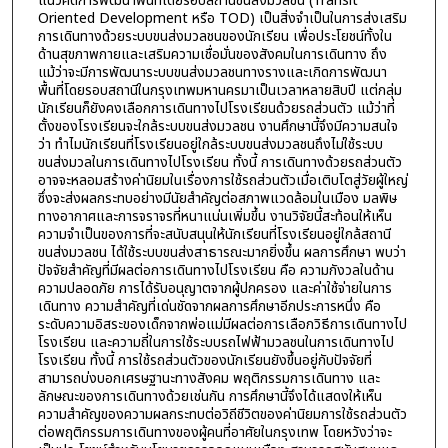
แนวคิดการพัฒนาพื้นที่โดยรอบสถานีขนส่งมวลชน (Transit
Oriented Development หรือ TOD) เป็นสิ่งจำเป็นในการส่งเสริม
การเดินทางด้วยระบบขนส่งมวลชนของนักเรียน เพื่อประโยชน์ทั้งใน
ด้านสุขภาพกายและเสริมความเชื่อมั่นของสังคมในการเดินทาง ถึง
แม้ว่าจะมีการพัฒนาระบบขนส่งมวลชนทางรางและเกิดการพัฒนา
พื้นที่โดยรอบสถานีในกรุงเทพมหานครมาเป็นเวลาหลายสิบปี แต่กลุ่ม
นักเรียนก็ยังคงเลือกการเดินทางไปโรงเรียนด้วยรถส่วนตัว แม้ว่าที่
ตั้งของโรงเรียนจะใกล้ระบบขนส่งมวลชน งานศึกษานี้จึงมีความสนใจ
ว่า ทำไมนักเรียนที่โรงเรียนอยู่ใกล้ระบบขนส่งมวลชนถึงไม่ใช้ระบบ
ขนส่งมวลในการเดินทางไปโรงเรียน ทั้งนี้ การเดินทางด้วยรถส่วนตัว
อาจจะหลอมสร้างค่านิยมในเรื่องการใช้รถส่วนตัวเมื่อเติบโตสู่วัยผู้ใหญ่
ซึ่งจะส่งผลกระทบอย่างมีนัยสำคัญต่อสภาพแวดล้อมในเมือง มลพิษ
ทางอากาศและการจราจรที่หนาแน่นเพิ่มขึ้น งานวิจัยนี้สะท้อนให้เห็น
ความจำเป็นของการที่จะสนับสนุนให้นักเรียนที่โรงเรียนอยู่ใกล้สถานี
ขนส่งมวลชน ได้ใช้ระบบขนส่งสาธารณะมากยิ่งขึ้น ผลการศึกษา พบว่า
ปัจจัยสำคัญที่มีผลต่อการเดินทางไปโรงเรียน คือ ความกังวลในด้าน
ความปลอดภัย การได้รับอนุญาตจากผู้ปกครอง และค่าใช้จ่ายในการ
เดินทาง ความสำคัญที่เด่นชัดจากผลการศึกษาอีกประการหนึ่ง คือ
ระดับความอิสระของเด็กจากพ่อแม่มีผลต่อการเลือกวิธีการเดินทางไป
โรงเรียน และความถี่ในการใช้ระบบรถไฟฟ้ามวลชนในการเดินทางไป
โรงเรียน ทั้งนี้ การใช้รถส่วนตัวของนักเรียนยังขึ้นอยู่กับปัจจัยที่
สามารถบ่งบอกเศรษฐานะทางสังคม พฤติกรรมการเดินทาง และ
ลักษณะของการเดินทางด้วยเช่นกัน การศึกษานี้จึงได้แสดงให้เห็น
ความสำคัญของความผลกระทบต่อวิถีชีวิตของค่านิยมการใช้รถส่วนตัว
ต่อพฤติกรรมการเดินทางของผู้คนที่อาศัยในกรุงเทพ โดยหวังว่าจะ