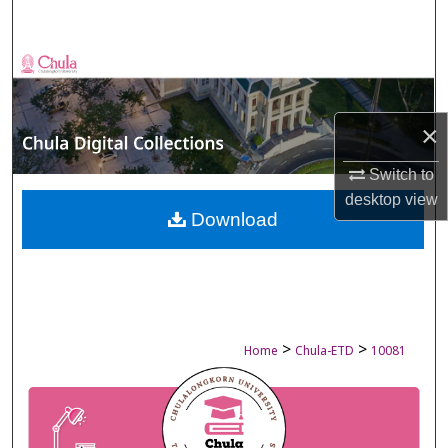
Search
Browse Collections
My Account
×
About
Switch to
desktop
view
Digital Commons Network™
Download
>
>
Home
Chula-ETD
10081