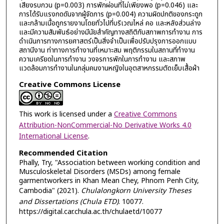
เสียงรบกวน (p=0.003) การพักผ่อนที่ไม่เพียงพอ (p=0.046) และ
การได้รับแรงกดดันจากผู้จัดการ (p=0.004) ความผิดปกติของกระดูก
และกล้ามเนื้อถูกรายงานโดยทั่วไปที่บริเวณไหล่ คอ และหลังส่วนล่าง
และมีความสัมพันธ์อย่างมีนัยสำคัญทางสถิติกับสภาพการทำงาน การ
ดำเนินการทางการยศาสตร์เป็นสิ่งจำเป็นเพื่อปรับปรุงการออกแบบ
สถานีงาน ท่าทางการทำงานที่เหมาะสม พฤติกรรมในสถานที่ทำงาน
ความเครียดในการทำงาน วงจรการพักในการทำงาน และสภาพ
แวดล้อมการทำงานในกลุ่มคนงานหญิงในอุตสาหกรรมตัดเย็บเสื้อผ้า
Creative Commons License
This work is licensed under a
Creative Commons
Attribution-NonCommercial-No Derivative Works 4.0
International License
.
Recommended Citation
Phally, Try, "Association between working condition and
Musculoskeletal Disorders (MSDs) among female
garmentworkers in Khan Mean Chey, Phnom Penh City,
Cambodia" (2021).
Chulalongkorn University Theses
and Dissertations (Chula ETD)
. 10077.
https://digital.car.chula.ac.th/chulaetd/10077