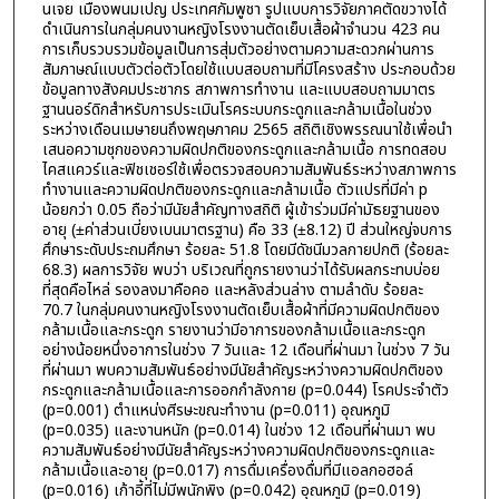
นเจย เมืองพนมเปญ ประเทศกัมพูชา รูปแบบการวิจัยภาคตัดขวางได้
ดำเนินการในกลุ่มคนงานหญิงโรงงานตัดเย็บเสื้อผ้าจำนวน 423 คน
การเก็บรวบรวมข้อมูลเป็นการสุ่มตัวอย่างตามความสะดวกผ่านการ
สัมภาษณ์แบบตัวต่อตัวโดยใช้แบบสอบถามที่มีโครงสร้าง ประกอบด้วย
ข้อมูลทางสังคมประชากร สภาพการทำงาน และแบบสอบถามมาตร
ฐานนอร์ดิกสำหรับการประเมินโรคระบบกระดูกและกล้ามเนื้อในช่วง
ระหว่างเดือนเมษายนถึงพฤษภาคม 2565 สถิติเชิงพรรณนาใช้เพื่อนำ
เสนอความชุกของความผิดปกติของกระดูกและกล้ามเนื้อ การทดสอบ
ไคสแควร์และฟิชเชอร์ใช้เพื่อตรวจสอบความสัมพันธ์ระหว่างสภาพการ
ทำงานและความผิดปกติของกระดูกและกล้ามเนื้อ ตัวแปรที่มีค่า p
น้อยกว่า 0.05 ถือว่ามีนัยสำคัญทางสถิติ ผู้เข้าร่วมมีค่ามัธยฐานของ
อายุ (±ค่าส่วนเบี่ยงเบนมาตรฐาน) คือ 33 (±8.12) ปี ส่วนใหญ่จบการ
ศึกษาระดับประถมศึกษา ร้อยละ 51.8 โดยมีดัชนีมวลกายปกติ (ร้อยละ
68.3) ผลการวิจัย พบว่า บริเวณที่ถูกรายงานว่าได้รับผลกระทบบ่อย
ที่สุดคือไหล่ รองลงมาคือคอ และหลังส่วนล่าง ตามลำดับ ร้อยละ
70.7 ในกลุ่มคนงานหญิงโรงงานตัดเย็บเสื้อผ้าที่มีความผิดปกติของ
กล้ามเนื้อและกระดูก รายงานว่ามีอาการของกล้ามเนื้อและกระดูก
อย่างน้อยหนึ่งอาการในช่วง 7 วันและ 12 เดือนที่ผ่านมา ในช่วง 7 วัน
ที่ผ่านมา พบความสัมพันธ์อย่างมีนัยสำคัญระหว่างความผิดปกติของ
กระดูกและกล้ามเนื้อและการออกกำลังกาย (p=0.044) โรคประจำตัว
(p=0.001) ตำแหน่งศีรษะขณะทำงาน (p=0.011) อุณหภูมิ
(p=0.035) และงานหนัก (p=0.014) ในช่วง 12 เดือนที่ผ่านมา พบ
ความสัมพันธ์อย่างมีนัยสำคัญระหว่างความผิดปกติของกระดูกและ
กล้ามเนื้อและอายุ (p=0.017) การดื่มเครื่องดื่มที่มีแอลกอฮอล์
(p=0.016) เก้าอี้ที่ไม่มีพนักพิง (p=0.042) อุณหภูมิ (p=0.019)