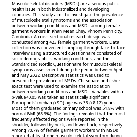
Musculoskeletal disorders (MSDs) are a serious public
health issue in both industrialized and developing
countries. This study aims to investigate the prevalence
of musculoskeletal symptoms and the association
between working conditions and MSDs among female
garment workers in Khan Mean Chey, Phnom Penh city,
Cambodia. A cross-sectional research design was
conducted among 423 female garment workers. Data
collection was convenient sampling through face-to-face
interview using a structured questionnaire consisted of
socio demographics, working conditions, and the
Standardized Nordic Questionnaire for musculoskeletal
symptoms assessment during the period between April
and May 2022. Descriptive statistics was used to
present the prevalence of MSDs. Chi-square and fisher
exact test were used to examine the association
between working conditions and MSDs. Variables with a
p-value<0.05 was taken as statistically significant.
Participants’ median (±SD) age was 33 (±8.12) years.
Most of them graduated primary school was 51.8% with
normal BMI (68.3%). The findings revealed that the most
frequently affected regions were reported in the
shoulder, followed by neck, and lower back, respectively.
Among 70.7% of female garment workers with MSDs
reported at least one musculoskeletal symptom during