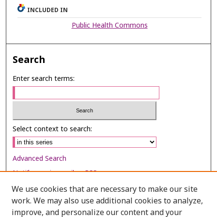
INCLUDED IN
Public Health Commons
Search
Enter search terms:
Select context to search:
Advanced Search
Notify me via email or
RSS
We use cookies that are necessary to make our site
Browse
work. We may also use additional cookies to analyze,
Collections
improve, and personalize our content and your