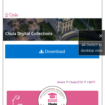
Search
Browse Collections
My Account
×
About
Switch to
desktop
view
Digital Commons Network™
Download
>
>
Home
Chula-ETD
10077