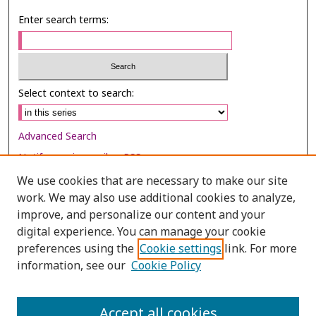
Enter search terms:
Select context to search:
Advanced Search
Notify me via email or
RSS
We use cookies that are necessary to make our site
Browse
work. We may also use additional cookies to analyze,
Collections
improve, and personalize our content and your
digital experience. You can manage your cookie
Disciplines
preferences using the
Cookie settings
link. For more
Authors
information, see our
Cookie Policy
Author Corner
Author FAQ
Accept all cookies