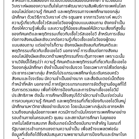
สำหรับการวัดผลของการตอบโต้ออนไลน์ของนักศึกษา งานวิจัยนี้ได้
วิเคราะห์ผลของความเต็มใจในการพัฒนาความสัมพันธ์ทางเพศในโลก
ออนไลน์ต่อความรู้ ทัศนคติ และพฤติกรรมทางเพศศึกษาของกลุ่ม
นักศึกษา ด้วยวิธีการวิเคราะห์ chi-square จากการวิเคราะห์ พบว่า
ความรู้เกี่ยวกับเชื้อไวรัสเอชไอวีของผู้ตอบแบบสอบถาม ยังคงจำเป็น
ต้องให้ความรู้เพิ่มขึ้น และความรู้ที่น้อยจะส่งผลให้มีความเสี่ยงที่สูงขึ้น
ของทัศนคติและพฤติกรรมเกี่ยวกับเชื้อไวรัสเอชไอวี สำหรับการเชื่อม
ต่อทางสังคมมีผลเชิงบวกต่อความรู้เกี่ยวเชื้อเอชไอวีของผู้ตอบ
แบบสอบถาม แต่อย่างไรก็ตาม ยังคงมีผลเชิงลบกับทัศนคติและ
พฤติกรรมเกี่ยวกับเชื้อเอชไอวี นอกจากนี้ การเชื่อมต่อทางสังคม
ออนไลน์ยังมีผลเชิงบวกด้านพฤติกรรมที่กระตุ้นทางเพศ เพราะฉะนั้น
งานวิจัยนี้ได้สรุปว่า ความรู้ ทัศนคติและพฤติกรรมที่เกี่ยวกับเชื้อเอชไอ
วีของกลุ่มนักศึกษา ยังจำเป็นอย่างเข้มงวด โดยเฉพาะการใส่ใจต่อกลุ่ม
ประชากรเฉพาะกลุ่ม สำหรับโปรแกรมเพสศึกษาในระดับครอบครัว
สังคมและโรงเรียน มีความจำเป็นอย่างมาก และสื่ออินเตอร์เน็ตต้อง
ทำหน้าที่หลัก นอกจากนี้ ภาครัฐควรแทรกแซงการจัดตั้งฐานข้อมูลที่ได้
รับการตรวจสอบ เพื่อทำให้การป้องกันและการรักษาเชื้อเอชไอวีมี
ประสิทธิภาพ ดังนั้น การศึกษานี้จึงสรุปได้ว่ามีความจำเป็นเร่งด่วนใน
การควบคุมความรู้ ทัศนคติ และพฤติกรรมที่เกี่ยวข้องกับเอชไอวีในหมู่
นักศึกษามหาวิทยาลัยอย่างเข้มงวด โดยเน้นเฉพาะกลุ่มประชากรหลัก
รวมถึงชนกลุ่มน้อยทางเพศ ควรมีการดำเนินโครงการเพศศึกษาอย่าง
รอบด้านภายในครอบครัว ชุมชน และสถาบันการศึกษา ในยุคของ
เทคโนโลยีสารสนเทศ สื่ออินเทอร์เน็ตต้องมีบทบาทสำคัญ ในขณะที่
รัฐบาลควรเข้าแทรกแซงตามความจำเป็น เพื่อสร้างแพลตฟอร์ม
ข้อมูลที่เชื่อถือได้ซึ่งสนับสนุนความพยายามในการป้องกันและรักษาโรค