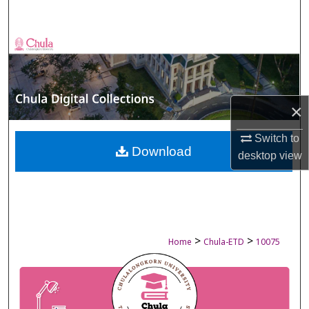
Search
Browse Collections
My Account
×
About
Switch to
Digital Commons Network™
Download
desktop
view
>
>
Home
Chula-ETD
10075