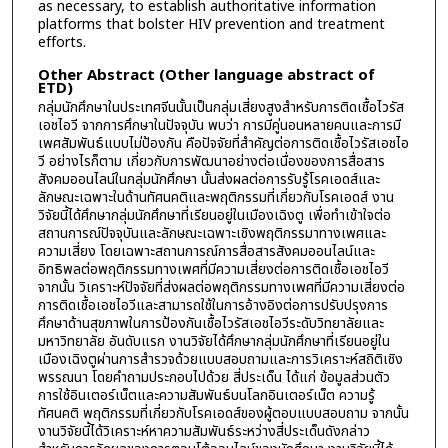
as necessary, to establish authoritative information
platforms that bolster HIV prevention and treatment
efforts.
Other Abstract (Other language abstract of
ETD)
กลุ่มนักศึกษาในประเทศจีนนั้นเป็นกลุ่มเสี่ยงสูงสำหรับการติดเชื้อไวรัส
เอชไอวี จากการศึกษาในปัจจุบัน พบว่า การมีคู่นอนหลายคนและการมี
เพศสัมพันธ์แบบไม่ป้องกัน คือปัจจัยที่สำคัญต่อการติดเชื้อไวรัสเอชไอ
วี อย่างไรก็ตาม เกี่ยวกับการพัฒนาอย่างต่อเนื่องของการสื่อสาร
สังคมออนไลน์ในกลุ่มนักศึกษา นั้นส่งผลต่อการรับรู้โรคเอดส์และ
ลักษณะเฉพาะในด้านทัศนคติและพฤติกรรมที่เกี่ยวกับโรคเอดส์ งาน
วิจัยนี้ได้ศึกษากลุ่มนักศึกษาที่เรียนอยู่ในเมืองเฉิงตู เพื่อทำเข้าใจต่อ
สถานการณ์ปัจจุบันและลักษณะเฉพาะเชิงพฤติกรรมาทางเพศและ
ความเสี่ยง โดยเฉพาะสถานการณ์การสื่อสารสังคมออนไลน์และ
อิทธิพลต่อพฤติกรรมทางเพศที่มีความเสี่ยงต่อการติดเชื้อเอชไอวี
จากนั้น วิเคราะห์ปัจจัยที่ส่งผลต่อพฤติกรรมทางเพศที่มีความเสี่ยงต่อ
การติดเชื้อเอชไอวีและสามารถใช้ในการอ้างอิงต่อการปรับปรุงการ
ศึกษาด้านสุขภาพในการป้องกันเชื้อไวรัสเอชไอวีระดับวิทยาลัยและ
มหาวิทยาลัย อันดับแรก งานวิจัยได้ศึกษากลุ่มนักศึกษาที่เรียนอยู่ใน
เมืองเฉิงตูผ่านการสำรวจด้วยแบบสอบถามและการวิเคราะห์สถิติเชิง
พรรณนา โดยคำถามประกอบไปด้วย สี่ประเด็น ได้แก่ ข้อมูลส่วนตัว
การใช้อินเตอร์เน็ตและความสัมพันธ์บนโลกอินเตอร์เน็ต ความรู้
ทัศนคติ พฤติกรรมที่เกี่ยวกับโรคเอดส์ของผู้ตอบแบบสอบถาม จากนั้น
งานวิจัยนี้ได้วิเคราะห์หาความสัมพันธ์ระหว่างสี่ประเด็นดังกล่าว