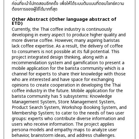
ก่อนที่จะนำไปทดสอบอีกครั้ง เพื่อให้ได้ระบบต้นแบบที่ตอบโจทย์ความ
ต้องการของผู้ใช้ได้มากที่สุด
Other Abstract (Other language abstract of
ETD)
Currently, the Thai coffee industry is continuously
developing in every aspect to produce higher quality and
more diverse coffee. However, many aspiring baristas
lack coffee expertise. As a result, the delivery of coffee
to consumers is not possible at its full potential. This
project integrated design thinking, along with a
recommendation system and gamification to present a
mobile application for the barista community which is a
channel for experts to share their knowledge with those
who are interested and have space for exchanging
opinions to create cooperation in developing the Thai
coffee industry in the future. Mobile application for the
barista community has 5 subsystems: Knowledge
Management System, Store Management System,
Product Search System, Workshop Booking System, and
Membership System; to cater to the needs of two user
groups: experts who contribute diverse information and
users who receive information. The project applies
persona models and empathy maps to analyze user
behavior, brainstorm ideas, and address challenges.