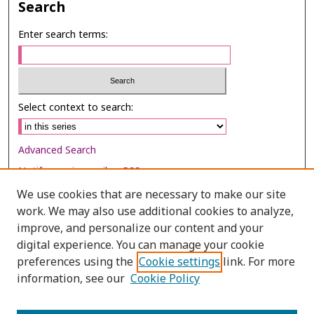
Search
Enter search terms:
Select context to search:
Advanced Search
Notify me via email or
RSS
We use cookies that are necessary to make our site
Browse
work. We may also use additional cookies to analyze,
Collections
improve, and personalize our content and your
digital experience. You can manage your cookie
Disciplines
preferences using the
Cookie settings
link. For more
Authors
information, see our
Cookie Policy
Author Corner