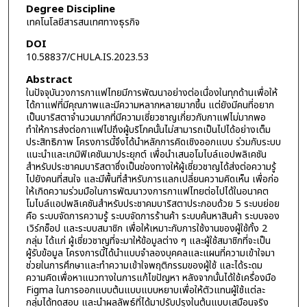
Degree Discipline
เทคโนโลยีสารสนเทศทางธุรกิจ
DOI
10.58837/CHULA.IS.2023.53
Abstract
ในปัจจุบันวงการกาแฟไทยมีการพัฒนาอย่างต่อเนื่องในทุกด้านเพื่อให้
ได้กาแฟที่มีคุณภาพและมีความหลากหลายมากขึ้น แต่ยังมีคนที่อยาก
เป็นบาริสตาจำนวนมากที่มีความเชี่ยวชาญเกี่ยวกับกาแฟไม่มากพอ
ทำให้การส่งต่อกาแฟไปถึงผู้บริโภคนั้นไม่สามารถเป็นไปได้อย่างเต็ม
ประสิทธิภาพ โครงการนี้จึงได้นําหลักการคิดเชิงออกแบบ ร่วมกับระบบ
แนะนำและเกมิฟิเคชันมาประยุกต์ เพื่อนำเสนอโมไบล์แอปพลิเคชัน
สำหรับประชาคมบาริสตาซึ่งเป็นช่องทางให้ผู้เชี่ยวชาญได้ส่งต่อความรู้
ไปยังคนที่สนใจ และมีพื้นที่สำหรับการแลกเปลี่ยนความคิดเห็น เพื่อก่อ
ให้เกิดความร่วมมือในการพัฒนาวงการกาแฟไทยต่อไปได้ในอนาคต
โมไบล์แอปพลิเคชันสำหรับประชาคมบาริสตาประกอบด้วย 5 ระบบย่อย
คือ ระบบจัดการความรู้ ระบบจัดการร้านค้า ระบบค้นหาสินค้า ระบบจอง
เวิร์กช็อป และระบบสมาชิก เพื่อให้เหมาะกับการใช้งานของผู้ใช้ทั้ง 2
กลุ่ม ได้แก่ ผู้เชี่ยวชาญที่จะมาให้ข้อมูลต่าง ๆ และผู้ใช้สมาชิกที่จะเป็น
ผู้รับข้อมูล โครงการนี้ได้นำแบบจำลองบุคคลและแผนที่ความเข้าใจมา
ช่วยในการศึกษาและทำความเข้าใจพฤติกรรมของผู้ใช้ และได้ระดม
ความคิดเพื่อหาแนวทางในการแก้ไขปัญหา หลังจากนั้นได้ใช้เครื่องมือ
Figma ในการออกแบบต้นแบบแบบหยาบเพื่อให้ตัวแทนผู้ใช้แต่ละ
กลุ่มได้ทดสอบ และนำผลลัพธ์ที่ได้มาปรับปรุงในต้นแบบเสมือนจริง