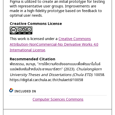
Figma is utilized to create an initial prototype for testing
with representative user groups. Improvements are
made in a high-fidelity prototype based on feedback to
optimal user needs.
Creative Commons License
This work is licensed under a
Creative Commons
Attribution-NonCommercial-No Derivative Works 4.0
International License
.
Recommended Citation
พัชรธรรม, ชนานุช, "การใช้ความคิดเชิงออกแบบเพื่อพัฒนาโมไบล์
แอปพลิเคชันสำหรับประชาคมบาริสตา" (2023).
Chulalongkorn
University Theses and Dissertations (Chula ETD)
. 10058.
https://digital.car.chula.ac.th/chulaetd/10058
INCLUDED IN
Computer Sciences Commons