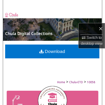
Search
Browse Collections
×
My Account
Switch to
About
desktop
view
Digital Commons Network™
Download
>
>
Home
Chula-ETD
10058