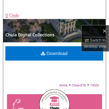
Search
Browse Collections
My Account
×
Switch to
About
desktop
view
Digital Commons Network™
Download
>
>
Home
Chula-ETD
10023