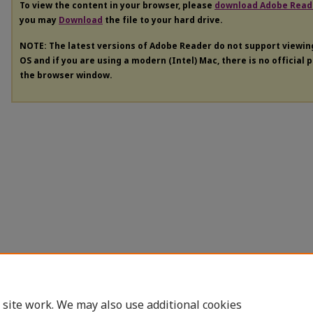
To view the content in your browser, please
download Adobe Read
you may
Download
the file to your hard drive.
NOTE: The latest versions of Adobe Reader do not support viewi
OS and if you are using a modern (Intel) Mac, there is no official 
the browser window.
 site work. We may also use additional cookies