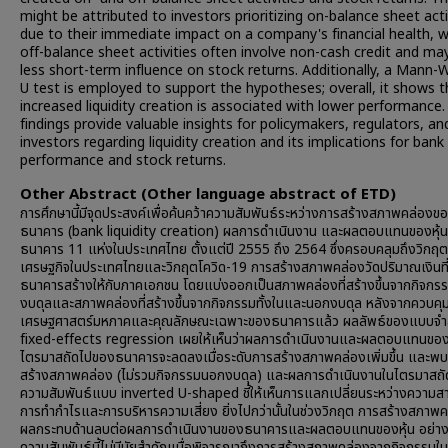
might be attributed to investors prioritizing on-balance sheet acti
due to their immediate impact on a company's financial health, w
off-balance sheet activities often involve non-cash credit and ma
less short-term influence on stock returns. Additionally, a Mann-
U test is employed to support the hypotheses; overall, it shows t
increased liquidity creation is associated with lower performance
findings provide valuable insights for policymakers, regulators, an
investors regarding liquidity creation and its implications for bank
performance and stock returns.
Other Abstract (Other language abstract of ETD)
การศึกษานี้มีจุดประสงค์เพื่อค้นคว้าความสัมพันธ์ระหว่างการสร้างสภาพคล่องข
ธนาคาร (bank liquidity creation) ผลการดำเนินงาน และผลตอบแทนของหุ้
ธนาคาร 11 แห่งในประเทศไทย ตั้งแต่ปี 2555 ถึง 2564 ซึ่งครอบคลุมถึงวิกฤต
เศรษฐกิจในประเทศไทยและวิกฤตโควิด-19 การสร้างสภาพคล่องวัดปริมาณเงินที
ธนาคารสร้างให้กับภาคเอกชน โดยแบ่งออกเป็นสภาพคล่องที่สร้างขึ้นจากกิจกร
งบดุลและสภาพคล่องที่สร้างขึ้นจากกิจกรรมทั้งในและนอกงบดุล หลังจากควบคุ
เศรษฐศาสตร์มหภาคและคุณลักษณะเฉพาะของธนาคารแล้ว ผลลัพธ์ของแบบจ
fixed-effects regression เผยให้เห็นว่าผลการดำเนินงานและผลตอบแทนของห
ไตรมาสถัดไปของธนาคารจะลดลงเมื่อระดับการสร้างสภาพคล่องเพิ่มขึ้น และพบ
สร้างสภาพคล่อง (ไม่รวมกิจกรรมนอกงบดุล) และผลการดำเนินงานในไตรมาสถั
ความสัมพันธ์แบบ inverted U-shaped ชี้ให้เห็นการแลกเปลี่ยนระหว่างความส
การทำกำไรและการบริหารความเสี่ยง ยิ่งไปกว่านั้นในช่วงวิกฤต การสร้างสภาพค
ผลกระทบด้านลบต่อผลการดำเนินงานของธนาคารและผลตอบแทนของหุ้น อย่าง
ความสัมพันธ์นี้ไม่มีนัยสำคัญเมื่อพิจารณาถึงการสร้างสภาพคล่องจากกิจกรรมใ