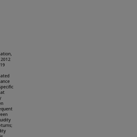
eation,
m 2012
-19
eated
lance
pecific
hat
y
en
sequent
ween
uidity
turns;
dity
is