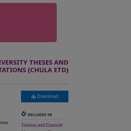
ERSITY THESES AND
TATIONS (CHULA ETD)
Download
INCLUDED IN
บแทน
Finance and Financial