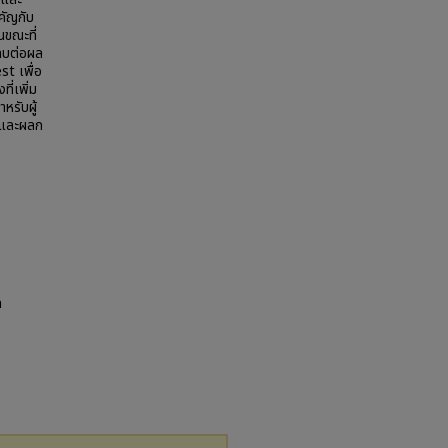
คัญกับ
ขณะที่
ะทบต่อผล
t เพื่อ
่เพิ่ม
ำหรับผู้
งและผลก
n