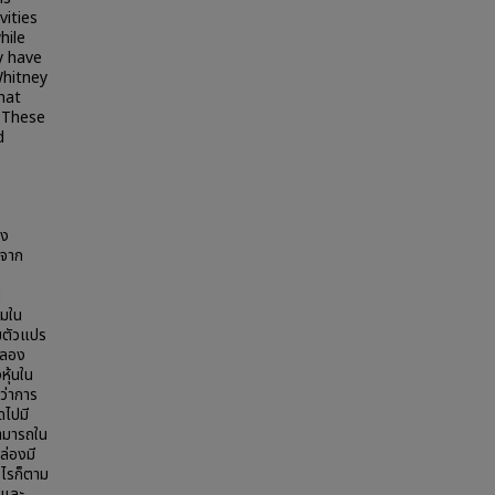
vities
hile
y have
Whitney
hat
. These
d
อง
นจาก
่
รมใน
มตัวแปร
ำลอง
ุ้นใน
ว่าการ
ดไปมี
ามารถใน
ล่องมี
ไรก็ตาม
นและ