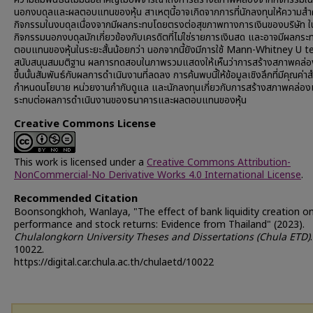
นอกงบดุลและผลตอบแทนของหุ้น สาเหตุนี้อาจเกิดจากการที่นักลงทุนให้ความสำ
กิจกรรมในงบดุลเนื่องจากมีผลกระทบโดยตรงต่อสุขภาพทางการเงินของบริษัท ใน
กิจกรรมนอกงบดุลมักเกี่ยวข้องกับเครดิตที่ไม่ใช่รายการเงินสด และอาจมีผลกร
ตอบแทนของหุ้นในระยะสั้นน้อยกว่า นอกจากนี้ยังมีการใช้ Mann-Whitney U tes
สนับสนุนสมมติฐาน ผลการทดสอบในภาพรวมแสดงให้เห็นว่าการสร้างสภาพคล่องที
ขึ้นนั้นสัมพันธ์กับผลการดำเนินงานที่ลดลง การค้นพบนี้ให้ข้อมูลเชิงลึกที่มีคุณค่าส
กำหนดนโยบาย หน่วยงานกำกับดูแล และนักลงทุนเกี่ยวกับการสร้างสภาพคล่อ
ระทบต่อผลการดำเนินงานของธนาคารและผลตอบแทนของหุ้น
Creative Commons License
This work is licensed under a
Creative Commons Attribution-
NonCommercial-No Derivative Works 4.0 International License
.
Recommended Citation
Boonsongkhoh, Wanlaya, "The effect of bank liquidity creation o
performance and stock returns: Evidence from Thailand" (2023).
Chulalongkorn University Theses and Dissertations (Chula ETD)
.
10022.
https://digital.car.chula.ac.th/chulaetd/10022