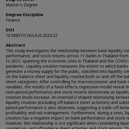
Master's Degree
Degree Discipline
Finance
DOI
10.58837/CHULA.IS.2023.22
Abstract
This study investigates the relationship between bank liquidity cr
performance, and stock returns across 11 banks in Thailand fro
to 2021, spanning the economic crisis in Thailand and the COVID
pandemic. Liquidity creation measures the extent to which banks
generate a money supply for the public, classified into liquidity cr
on the balance sheet and liquidity created both on and off the ba
sheet categories. After controlling for macroeconomic and bank-s
variables, the results of a fixed-effects regression model reveal t
next-period performance and stock returns deteriorate as liquidit
creation levels increase. An inverted U-shaped relationship betwe
liquidity creation (excluding off-balance sheet activities) and sub
period performance is also observed, suggesting a trade-off bet
profitability and risk management. Furthermore, during a crisis, liq
creation has a negative impact on bank performance and stock re
however, this relationship is not significant when considering liqui
created on- and off-balance sheet activities and stock returns. Th