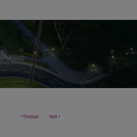
<
Previous
Next
>