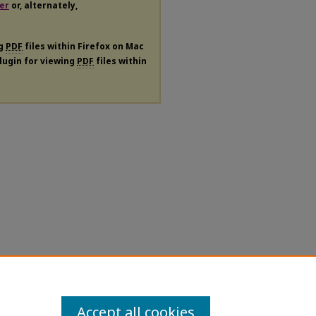
er
or, alternately,
ng
PDF
files within Firefox on Mac
plugin for viewing
PDF
files within
Accept all cookies