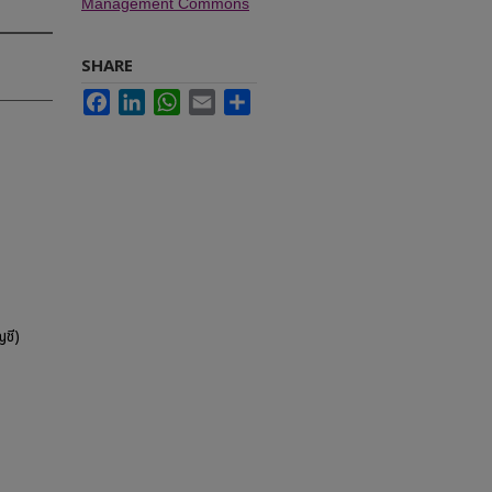
Management Commons
SHARE
Facebook
LinkedIn
WhatsApp
Email
Share
ชี)